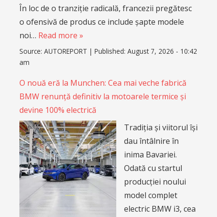
În loc de o tranziție radicală, francezii pregătesc
o ofensivă de produs ce include șapte modele
noi…
Read more »
Source:
AUTOREPORT
|
Published:
August 7, 2026 - 10:42
am
O nouă eră la Munchen: Cea mai veche fabrică
BMW renunță definitiv la motoarele termice și
devine 100% electrică
Tradiția și viitorul își
dau întâlnire în
inima Bavariei.
Odată cu startul
producției noului
model complet
electric BMW i3, cea