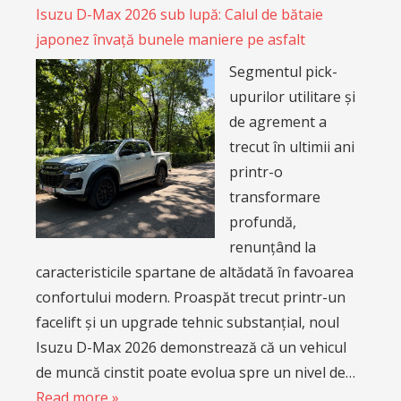
Isuzu D-Max 2026 sub lupă: Calul de bătaie
japonez învață bunele maniere pe asfalt
Segmentul pick-
upurilor utilitare și
de agrement a
trecut în ultimii ani
printr-o
transformare
profundă,
renunțând la
caracteristicile spartane de altădată în favoarea
confortului modern. Proaspăt trecut printr-un
facelift și un upgrade tehnic substanțial, noul
Isuzu D-Max 2026 demonstrează că un vehicul
de muncă cinstit poate evolua spre un nivel de…
Read more »