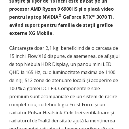
subțire și ușor de 16 inchi este bazat pe un
procesor AMD Ryzen 9 6900HS și o placă video
®
pentru laptop NVIDIA
GeForce RTX™ 3070 Ti,
având suport pentru familia de stații grafice
externe XG Mobile.
Cântărește doar 2,1 kg, beneficiind de o carcasă de
15 inchi. Flow X16 dispune, de asemenea, de afișajul
de top Nebula HDR Display, un panou mini LED
QHD la 165 Hz, cu o luminozitate maximă de 1100
de niți, 512 zone de atenuare locală și acoperire de
100 % a gamei DCI-P3. Componentele sale
premium sunt acompaniate de un sistem de răcire
complet nou, cu tehnologia Frost Force și un
radiator Pulsar Heatsink. Cele trei ventilatoare și
radiatorul de înaltă densitate ajută la menținerea
performanței ridicate și a temperaturilor scăzute.