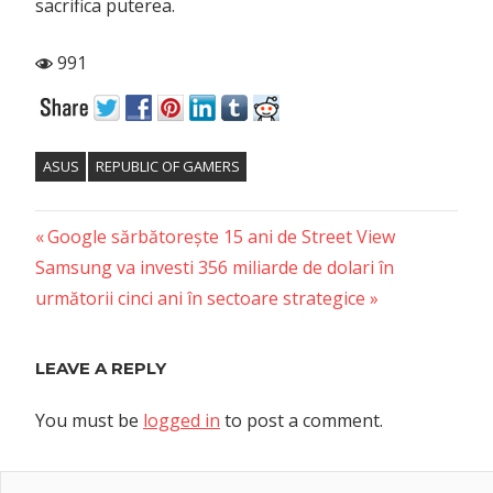
sacrifica puterea.
991
ASUS
REPUBLIC OF GAMERS
Previous
Post
Google sărbătorește 15 ani de Street View
Next
Post:
Samsung va investi 356 miliarde de dolari în
navigation
Post:
următorii cinci ani în sectoare strategice
LEAVE A REPLY
You must be
logged in
to post a comment.