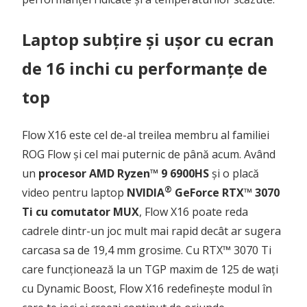
Laptop subțire și ușor cu ecran
de 16 inchi cu performanțe de
top
Flow X16 este cel de-al treilea membru al familiei
ROG Flow și cel mai puternic de până acum. Având
un
procesor AMD Ryzen™ 9 6900HS
și o placă
®
video pentru laptop
NVIDIA
GeForce RTX™ 3070
Ti cu comutator MUX
, Flow X16 poate reda
cadrele dintr-un joc mult mai rapid decât ar sugera
carcasa sa de 19,4 mm grosime. Cu RTX™ 3070 Ti
care funcționează la un TGP maxim de 125 de wați
cu Dynamic Boost, Flow X16 redefinește modul în