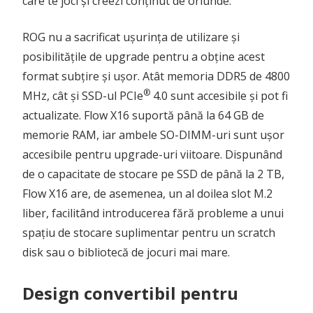
care te joci și creezi conținut de oriunde.
ROG nu a sacrificat ușurința de utilizare și
posibilitățile de upgrade pentru a obține acest
format subțire și ușor. Atât memoria DDR5 de 4800
®
MHz, cât și SSD-ul PCIe
4.0 sunt accesibile și pot fi
actualizate. Flow X16 suportă până la 64 GB de
memorie RAM, iar ambele SO-DIMM-uri sunt ușor
accesibile pentru upgrade-uri viitoare. Dispunând
de o capacitate de stocare pe SSD de până la 2 TB,
Flow X16 are, de asemenea, un al doilea slot M.2
liber, facilitând introducerea fără probleme a unui
spațiu de stocare suplimentar pentru un scratch
disk sau o bibliotecă de jocuri mai mare.
Design convertibil pentru