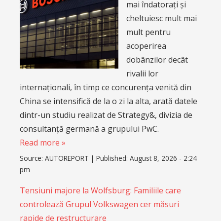
mai îndatorați și
cheltuiesc mult mai
mult pentru
acoperirea
dobânzilor decât
rivalii lor
internaționali, în timp ce concurența venită din
China se intensifică de la o zi la alta, arată datele
dintr-un studiu realizat de Strategy&, divizia de
consultanță germană a grupului PwC.
Read more »
Source:
AUTOREPORT
|
Published:
August 8, 2026 - 2:24
pm
Tensiuni majore la Wolfsburg: Familiile care
controlează Grupul Volkswagen cer măsuri
rapide de restructurare