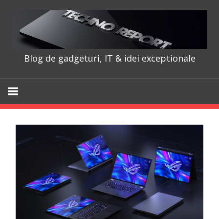
Skip
to
content
Blog de gadgeturi, IT & idei exceptionale
TechnoRepo