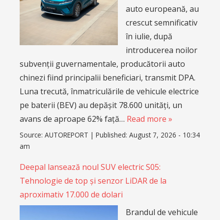
auto europeană, au
crescut semnificativ
în iulie, după
introducerea noilor
subvenții guvernamentale, producătorii auto
chinezi fiind principalii beneficiari, transmit DPA.
Luna trecută, înmatriculările de vehicule electrice
pe baterii (BEV) au depășit 78.600 unități, un
avans de aproape 62% față…
Read more »
Source:
AUTOREPORT
|
Published:
August 7, 2026 - 10:34
am
Deepal lansează noul SUV electric S05:
Tehnologie de top și senzor LiDAR de la
aproximativ 17.000 de dolari
Brandul de vehicule