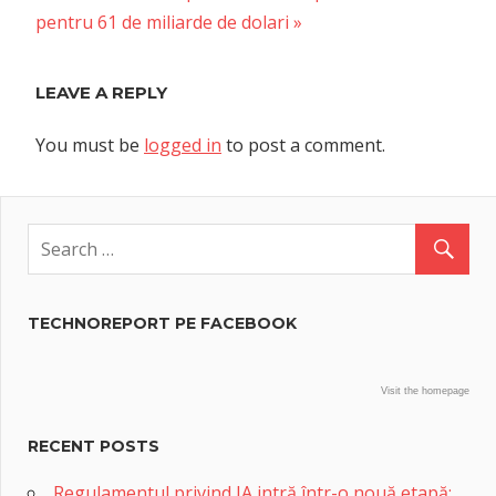
Post:
pentru 61 de miliarde de dolari
LEAVE A REPLY
You must be
logged in
to post a comment.
TECHNOREPORT PE FACEBOOK
Visit the homepage
RECENT POSTS
Regulamentul privind IA intră într-o nouă etapă: