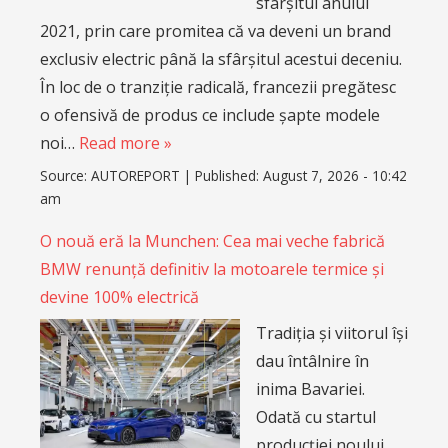
sfârșitul anului
2021, prin care promitea că va deveni un brand
exclusiv electric până la sfârșitul acestui deceniu.
În loc de o tranziție radicală, francezii pregătesc
o ofensivă de produs ce include șapte modele
noi…
Read more »
Source:
AUTOREPORT
|
Published:
August 7, 2026 - 10:42
am
O nouă eră la Munchen: Cea mai veche fabrică
BMW renunță definitiv la motoarele termice și
devine 100% electrică
Tradiția și viitorul își
dau întâlnire în
inima Bavariei.
Odată cu startul
producției noului