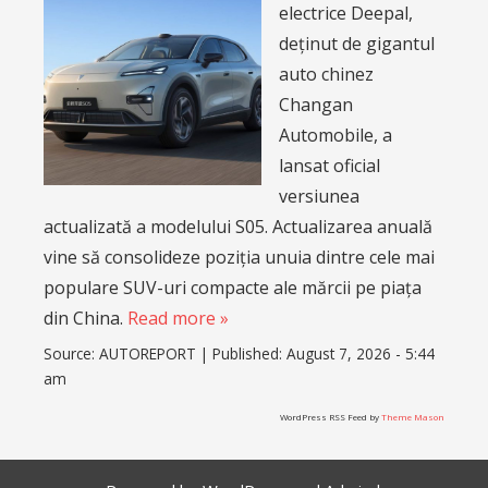
electrice Deepal,
deținut de gigantul
auto chinez
Changan
Automobile, a
lansat oficial
versiunea
actualizată a modelului S05. Actualizarea anuală
vine să consolideze poziția unuia dintre cele mai
populare SUV-uri compacte ale mărcii pe piața
din China.
Read more »
Source:
AUTOREPORT
|
Published:
August 7, 2026 - 5:44
am
WordPress RSS Feed by
Theme Mason