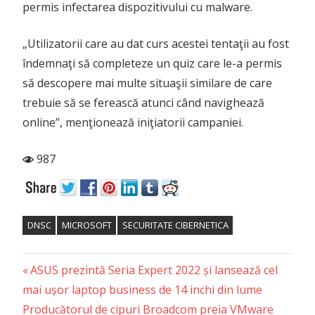
permis infectarea dispozitivului cu malware.
„Utilizatorii care au dat curs acestei tentaţii au fost
îndemnaţi să completeze un quiz care le-a permis
să descopere mai multe situaşii similare de care
trebuie să se ferească atunci când navighează
online”, menţionează iniţiatorii campaniei.
987
DNSC
MICROSOFT
SECURITATE CIBERNETICA
Previous
Post
ASUS prezintă Seria Expert 2022 și lansează cel
Post:
mai ușor laptop business de 14 inchi din lume
navigation
Next
Producătorul de cipuri Broadcom preia VMware