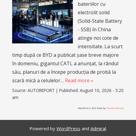
bateriilor cu
electrolit solid
(Solid-State Battery
- SSB) în China
atinge noi cote de
intensitate. La scurt
timp după ce BYD a publicat șase breve majore
în domeniu, gigantul CATL a anunțat, la rândul
său, planuri de a începe producția de probă la
scară mică a celulelor…
Read more »
Source:
AUTOREPORT
|
Published:
August 10, 2026 - 5:20
am
WordPress RSS Feed by
Theme Mason
Powered by
WordPress
and
Admiral
.