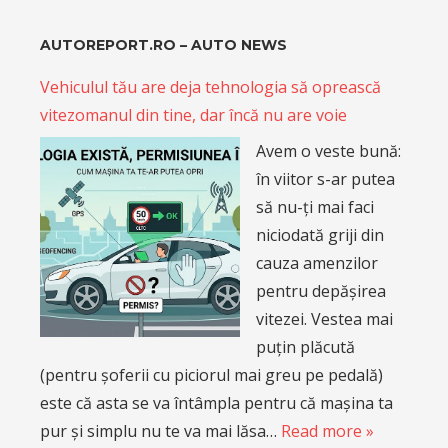
AUTOREPORT.RO – AUTO NEWS
Vehiculul tău are deja tehnologia să oprească
vitezomanul din tine, dar încă nu are voie
Avem o veste bună:
în viitor s-ar putea
să nu-ți mai faci
niciodată griji din
cauza amenzilor
pentru depășirea
vitezei. Vestea mai
puțin plăcută
(pentru șoferii cu piciorul mai greu pe pedală)
este că asta se va întâmpla pentru că mașina ta
pur și simplu nu te va mai lăsa…
Read more »