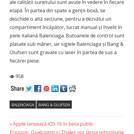
ale calității sunetului sunt avute în vedere în fiecare
etapă. În partea din spate a genții-boxă, se
deschide o altă secțiune, pentru a dezvălui un
compartiment încăpător, lucrat manual și învelit în
piele italiană Balenciaga. Butoanele de control sunt
plasate sub mâner, iar siglele Balenciaga și Bang &
Olufsen sunt gravate cu laser în partea de sus a
fiecărei piese.
958
BALENCIAGA
BANG & OLUFSEN
Previous
Post
Apple lansează iOS 16 în beta public
Next
Post:
Ericsson, Qualcomm și Thales vor lansa tehnologia