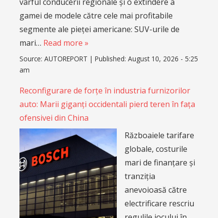
vârful conducerii regionale și o extindere a
gamei de modele către cele mai profitabile
segmente ale pieței americane: SUV-urile de
mari…
Read more »
Source:
AUTOREPORT
|
Published:
August 10, 2026 - 5:25
am
Reconfigurare de forțe în industria furnizorilor
auto: Marii giganți occidentali pierd teren în fața
ofensivei din China
Războaiele tarifare
globale, costurile
mari de finanțare și
tranziția
anevoioasă către
electrificare rescriu
regulile jocului în