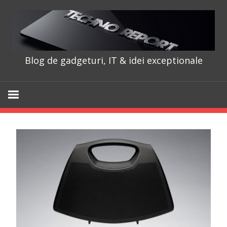
Skip
to
content
Blog de gadgeturi, IT & idei exceptionale
TechnoRepo