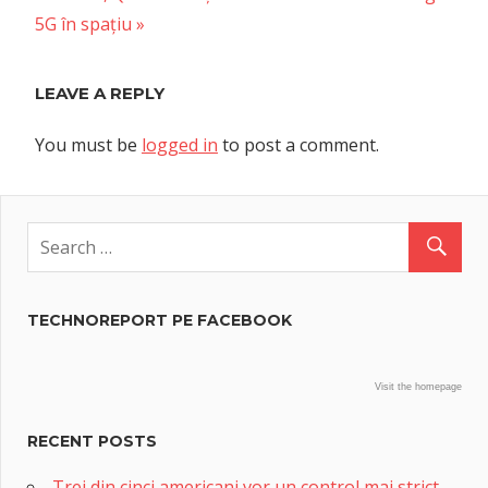
navigation
Post:
5G în spațiu
LEAVE A REPLY
You must be
logged in
to post a comment.
TECHNOREPORT PE FACEBOOK
Visit the homepage
RECENT POSTS
Trei din cinci americani vor un control mai strict