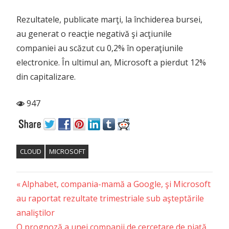
Rezultatele, publicate marţi, la închiderea bursei,
au generat o reacţie negativă şi acţiunile
companiei au scăzut cu 0,2% în operaţiunile
electronice. În ultimul an, Microsoft a pierdut 12%
din capitalizare.
947
CLOUD
MICROSOFT
Previous
Post
Alphabet, compania-mamă a Google, şi Microsoft
Post:
au raportat rezultate trimestriale sub aşteptările
navigation
analiştilor
Next
O prognoză a unei companii de cercetare de piață