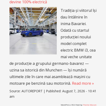
devine 100% electrică
Tradiția și viitorul își
dau întâlnire în
inima Bavariei.
Odată cu startul
producției noului
model complet
electric BMW i3, cea
mai veche unitate
de producție a grupului germano-bavarez —
uzina sa istorică din Munchen — își numără
ultimele zile în care mai asamblează mașini cu
motoare pe benzină sau motorină.
Read more »
Source:
AUTOREPORT
|
Published:
August 7, 2026 - 10:41
am
WordPress RSS Feed by
Theme Mason