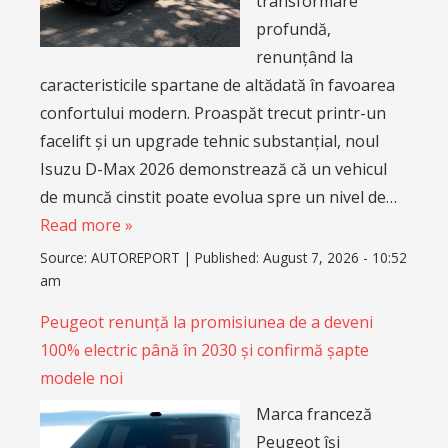
transformare
profundă,
renunțând la
caracteristicile spartane de altădată în favoarea
confortului modern. Proaspăt trecut printr-un
facelift și un upgrade tehnic substanțial, noul
Isuzu D-Max 2026 demonstrează că un vehicul
de muncă cinstit poate evolua spre un nivel de…
Read more »
Source:
AUTOREPORT
|
Published:
August 7, 2026 - 10:52
am
Peugeot renunță la promisiunea de a deveni
100% electric până în 2030 și confirmă șapte
modele noi
Marca franceză
Peugeot își