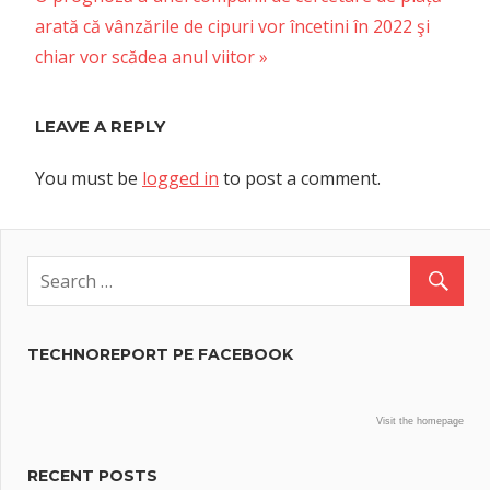
Post:
arată că vânzările de cipuri vor încetini în 2022 şi
chiar vor scădea anul viitor
LEAVE A REPLY
You must be
logged in
to post a comment.
TECHNOREPORT PE FACEBOOK
Visit the homepage
RECENT POSTS