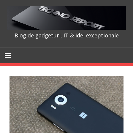
Skip
to
content
Blog de gadgeturi, IT & idei exceptionale
TechnoRepo