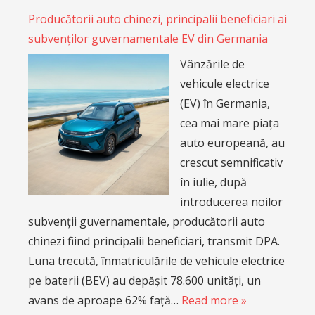
Producătorii auto chinezi, principalii beneficiari ai
subvenților guvernamentale EV din Germania
Vânzările de
vehicule electrice
(EV) în Germania,
cea mai mare piața
auto europeană, au
crescut semnificativ
în iulie, după
introducerea noilor
subvenții guvernamentale, producătorii auto
chinezi fiind principalii beneficiari, transmit DPA.
Luna trecută, înmatriculările de vehicule electrice
pe baterii (BEV) au depășit 78.600 unități, un
avans de aproape 62% față…
Read more »