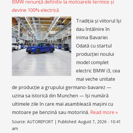
BMW renunță definitiv la motoarele termice și
devine 100% electrică
Tradiția și viitorul își
dau întâlnire în
inima Bavariei.
Odată cu startul
producției noului
model complet
electric BMW i3, cea
mai veche unitate
de producție a grupului germano-bavarez —
uzina sa istorică din Munchen — își numără
ultimele zile în care mai asamblează mașini cu
motoare pe benzină sau motorină.
Read more »
Source:
AUTOREPORT
|
Published:
August 7, 2026 - 10:41
am