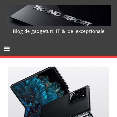
Skip
to
content
Blog de gadgeturi, IT & idei exceptionale
TechnoRepo