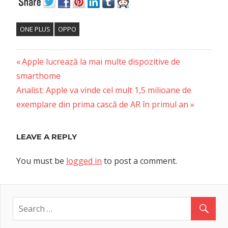
ONE PLUS
OPPO
Previous
Post
Apple lucrează la mai multe dispozitive de
Post:
smarthome
navigation
Next
Analist: Apple va vinde cel mult 1,5 milioane de
Post:
exemplare din prima cască de AR în primul an
LEAVE A REPLY
You must be
logged in
to post a comment.