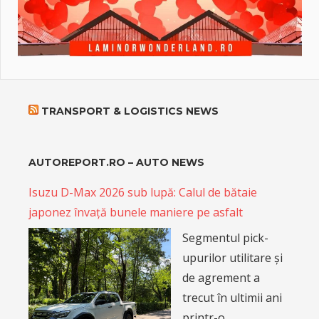
TRANSPORT & LOGISTICS NEWS
AUTOREPORT.RO – AUTO NEWS
Isuzu D-Max 2026 sub lupă: Calul de bătaie
japonez învață bunele maniere pe asfalt
Segmentul pick-
upurilor utilitare și
de agrement a
trecut în ultimii ani
printr-o