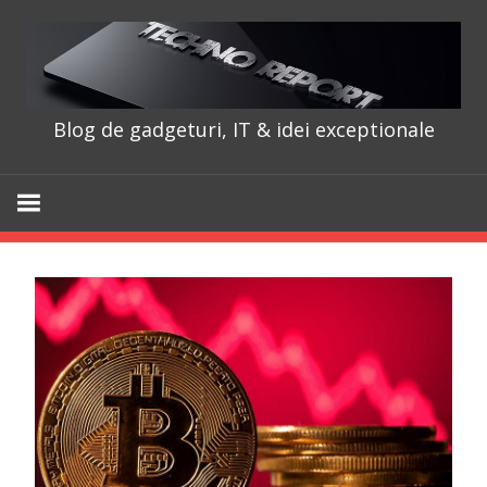
Skip
to
content
Blog de gadgeturi, IT & idei exceptionale
TechnoRepo