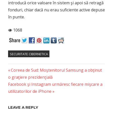
introducă orice valoare în sistem şi apoi să retragă
fonduri, chiar dacă nu erau suficiente active depuse
în punte.
1068
SECURITATE CIBERNETICA
Previous
Post
Coreea de Sud: Moştenitorul Samsung a obţinut
Post:
o graţiere prezidenţială
navigation
Next
Facebook şi Instagram urmăresc fiecare mişcare a
Post:
utilizatorilor de iPhone
LEAVE A REPLY