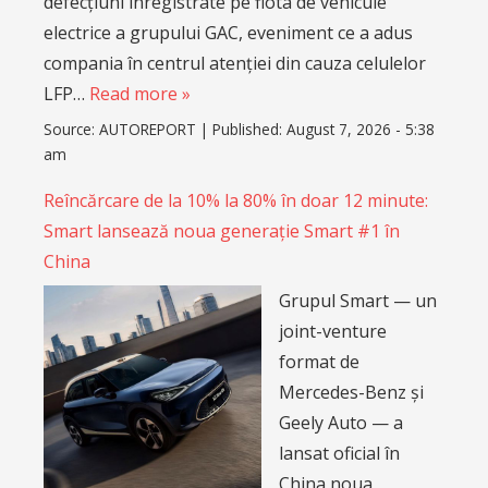
defecțiuni înregistrate pe flota de vehicule
electrice a grupului GAC, eveniment ce a adus
compania în centrul atenției din cauza celulelor
LFP…
Read more »
Source:
AUTOREPORT
|
Published:
August 7, 2026 - 5:38
am
Reîncărcare de la 10% la 80% în doar 12 minute:
Smart lansează noua generație Smart #1 în
China
Grupul Smart — un
joint-venture
format de
Mercedes-Benz și
Geely Auto — a
lansat oficial în
China noua