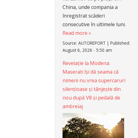
China, unde compania a
înregistrat scăderi
consecutive în ultimele luni.
Read more »
Source:
AUTOREPORT
|
Published:
August 6, 2026 - 5:50 am
Revelație la Modena:
Maserati își dă seama că
nimeni nu vrea supercaruri
silențioase și tânjește din
nou după V8 și pedală de
ambreiaj