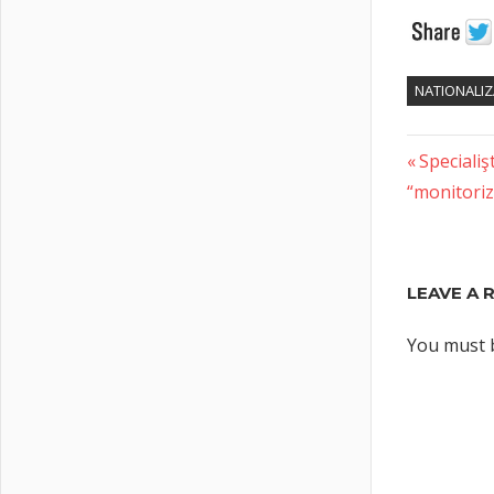
NATIONALIZ
Previous
Post
Specialiş
Post:
“monitoriz
naviga
LEAVE A 
You must