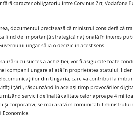
 fără caracter obligatoriu între Corvinus Zrt, Vodafone E
ea, documentul precizează că ministrul consideră că tran
 ca fiind de importanţă strategică naţională în interes publ
vernului ungar să ia o decizie în acest sens.
nalizării cu succes a achiziţiei, vor fi asigurate toate cond
ei companii ungare aflată în proprietatea statului, lider 
elecomunicaţiilor din Ungaria, care va contribui la îmbu
ităţii ţării, răspunzând în acelaşi timp provocărilor digita
furnizând servicii de înaltă calitate celor aproape 4 milioa
li şi corporativi, se mai arată în comunicatul ministrului
ii Economice.