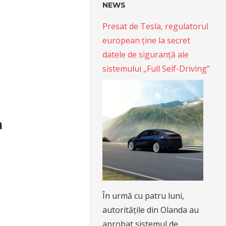
NEWS
Presat de Tesla, regulatorul
european ține la secret
datele de siguranță ale
sistemului „Full Self-Driving”
a
În urmă cu patru luni,
autoritățile din Olanda au
aprobat sistemul de