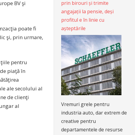
prin birouri și trimite
urope BV şi
angajații la pensie, deși
profitul e în linie cu
zacţia poate fi
așteptările
ic şi, prin urmare,
iţiile pentru
de piaţă în
nătăţirea
le ale secolului al
ne de clienţi
Vremuri grele pentru
 ungar al
industria auto, dar extrem de
creative pentru
departamentele de resurse