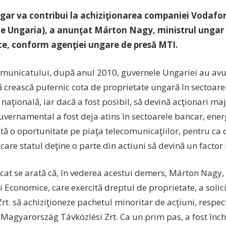
ngar va contribui la achiziţionarea companiei Voda
 Ungaria), a anunţat Márton Nagy, ministrul ungar a
e, conform agenţiei ungare de presă MTI.
comunicatului, după anul 2010, guvernele Ungariei au av
să crească puternic cota de proprietate ungară în sectoar
 naţională, iar dacă a fost posibil, să devină acţionari maj
uvernamental a fost deja atins în sectoarele bancar, energ
tă o oportunitate pe piaţa telecomunicaţiilor, pentru ca
care statul deţine o parte din actiuni să devină un factor
cat se arată că, în vederea acestui demers, Márton Nagy,
i Economice, care exercită dreptul de proprietate, a soli
rt. să achiziţioneze pachetul minoritar de acţiuni, respec
Magyarország Távközlési Zrt. Ca un prim pas, a fost înch