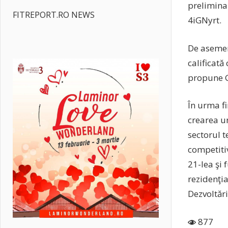
preliminar
FITREPORT.RO NEWS
4iGNyrt.
De asemen
calificată
propune Gu
În urma fi
crearea un
sectorul t
competitiv
21-lea şi 
rezidenţia
Dezvoltăr
877