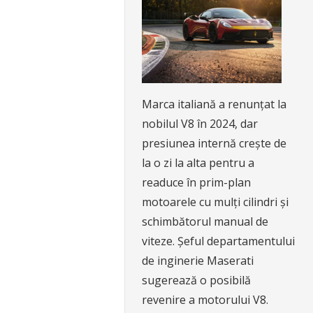
Marca italiană a renunțat la
nobilul V8 în 2024, dar
presiunea internă crește de
la o zi la alta pentru a
readuce în prim-plan
motoarele cu mulți cilindri și
schimbătorul manual de
viteze. Șeful departamentului
de inginerie Maserati
sugerează o posibilă
revenire a motorului V8.