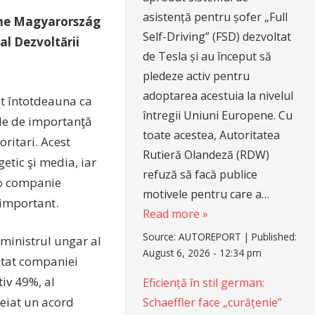
asistență pentru șofer „Full
fone Magyarország
Self-Driving” (FSD) dezvoltat
l Dezvoltării
de Tesla și au început să
pledeze activ pentru
adoptarea acestuia la nivelul
ut întotdeauna ca
întregii Uniuni Europene. Cu
ele de importanţă
toate acestea, Autoritatea
oritari. Acest
Rutieră Olandeză (RDW)
etic şi media, iar
refuză să facă publice
 o companie
motivele pentru care a…
 important.
Read more »
Source:
AUTOREPORT
|
Published:
 ministrul ungar al
August 6, 2026 - 12:34 pm
citat companiei
tiv 49%, al
Eficiență în stil german:
eiat un acord
Schaeffler face „curățenie”