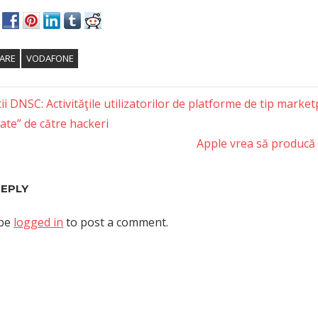
ARE
VODAFONE
tii DNSC: Activităţile utilizatorilor de platforme de tip market
ate” de către hackeri
tion
Next
Apple vrea să producă 
Post:
REPLY
 be
logged in
to post a comment.