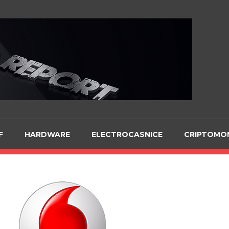
Te
F
HARDWARE
ELECTROCASNICE
CRIPTOMO