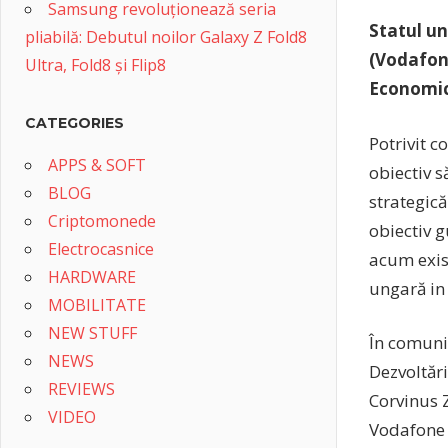
Samsung revoluționează seria
Statul u
pliabilă: Debutul noilor Galaxy Z Fold8
(Vodafone
Ultra, Fold8 și Flip8
Economic
CATEGORIES
Potrivit 
APPS & SOFT
obiectiv 
BLOG
strategică
Criptomonede
obiectiv g
Electrocasnice
acum exis
HARDWARE
ungară in 
MOBILITATE
NEW STUFF
În comuni
NEWS
Dezvoltări
REVIEWS
Corvinus Z
VIDEO
Vodafone 