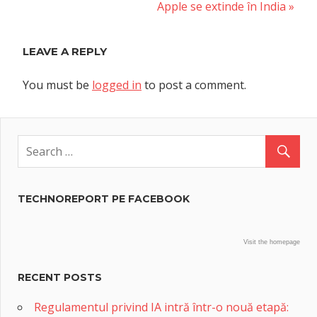
navigation
Next
Apple se extinde în India
Post:
LEAVE A REPLY
You must be
logged in
to post a comment.
TECHNOREPORT PE FACEBOOK
Visit the homepage
RECENT POSTS
Regulamentul privind IA intră într-o nouă etapă: