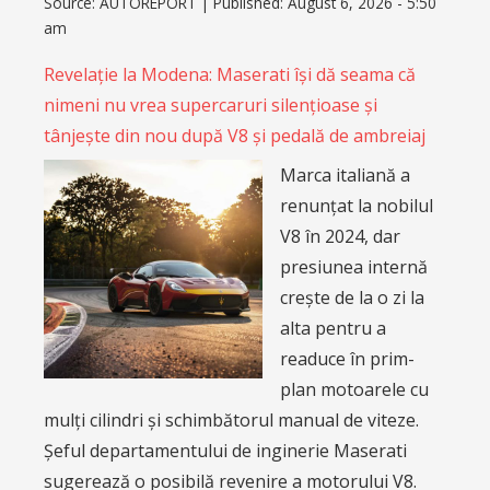
Source:
AUTOREPORT
|
Published:
August 6, 2026 - 5:50
am
Revelație la Modena: Maserati își dă seama că
nimeni nu vrea supercaruri silențioase și
tânjește din nou după V8 și pedală de ambreiaj
Marca italiană a
renunțat la nobilul
V8 în 2024, dar
presiunea internă
crește de la o zi la
alta pentru a
readuce în prim-
plan motoarele cu
mulți cilindri și schimbătorul manual de viteze.
Șeful departamentului de inginerie Maserati
sugerează o posibilă revenire a motorului V8.