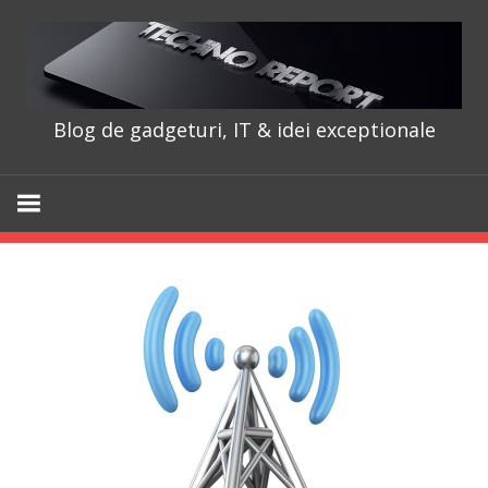
Skip
to
content
Blog de gadgeturi, IT & idei exceptionale
TechnoRepo