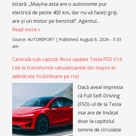
bizară: „Mașina asta are o autonomie pur
electrică de peste 400 km, dar nu vă faceți griji,
are și un motor pe benzină!”. Agentul…
Read more »
Source:
AUTOREPORT
|
Published:
August 6, 2026 - 5:33
am
Caniculă sub capotă: Noul update Tesla FSD V14
Lite le transformă calculatoarele din mașini în
adevărate încălzitoare pe roți
Dacă aveai impresia
că Full Self-Driving
(FSD)-ul de la Tesla
mai are de învățat
doar la capitolul
semne de circulație