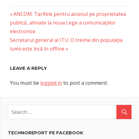
Previous
Post
ANCOM: Tarifele pentru accesul pe proprietatea
Post:
publică, aliniate la noua Lege a comunicaţiilor
navigation
electronice
Next
Secretarul general al ITU: O treime din populaţia
Post:
lumii este încă în offline
LEAVE A REPLY
You must be
logged in
to post a comment.
TECHNOREPORT PE FACEBOOK