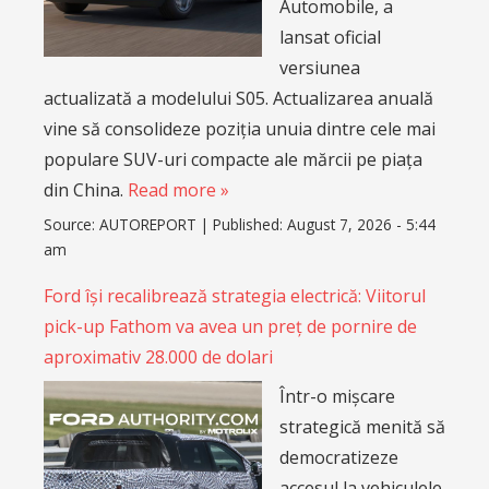
Automobile, a
lansat oficial
versiunea
actualizată a modelului S05. Actualizarea anuală
vine să consolideze poziția unuia dintre cele mai
populare SUV-uri compacte ale mărcii pe piața
din China.
Read more »
Source:
AUTOREPORT
|
Published:
August 7, 2026 - 5:44
am
Ford își recalibrează strategia electrică: Viitorul
pick-up Fathom va avea un preț de pornire de
aproximativ 28.000 de dolari
Într-o mișcare
strategică menită să
democratizeze
accesul la vehiculele