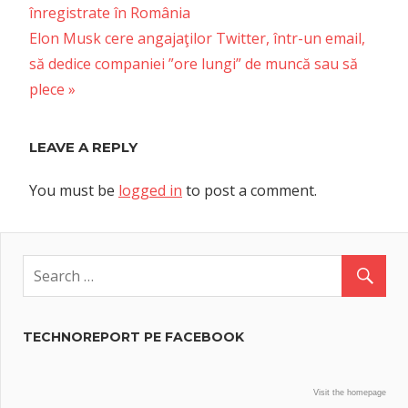
Post:
înregistrate în România
navigation
Next
Elon Musk cere angajaţilor Twitter, într-un email,
Post:
să dedice companiei ”ore lungi” de muncă sau să
plece
LEAVE A REPLY
You must be
logged in
to post a comment.
TECHNOREPORT PE FACEBOOK
Visit the homepage