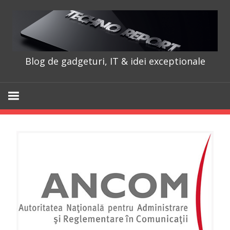
Skip
to
content
Blog de gadgeturi, IT & idei exceptionale
TechnoRepo