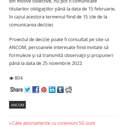
din motive obiective, nu pot fi comunicate
titularilor obligaţiilor până la data de 15 februarie,
în cazul acestora termenul fiind de 15 zile de la
comunicarea deciziei.
Proiectul de decizie poate fi consultat pe site-ul
ANCOM, persoanele interesate fiind invitate să
formuleze şi să transmită observaţii şi propuneri
până la data de 25 noiembrie 2022.
804
ANCOM
Previous
Post
Câte abonamente cu conexiuni 5G sunt