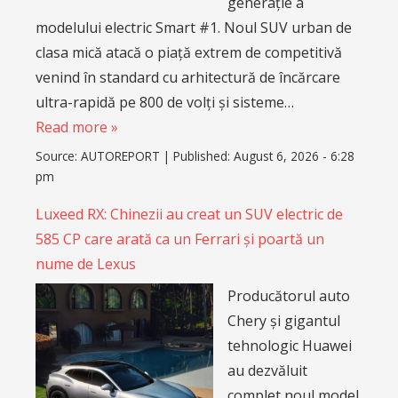
generație a
modelului electric Smart #1. Noul SUV urban de
clasa mică atacă o piață extrem de competitivă
venind în standard cu arhitectură de încărcare
ultra-rapidă pe 800 de volți și sisteme…
Read more »
Source:
AUTOREPORT
|
Published:
August 6, 2026 - 6:28
pm
Luxeed RX: Chinezii au creat un SUV electric de
585 CP care arată ca un Ferrari și poartă un
nume de Lexus
Producătorul auto
Chery și gigantul
tehnologic Huawei
au dezvăluit
complet noul model