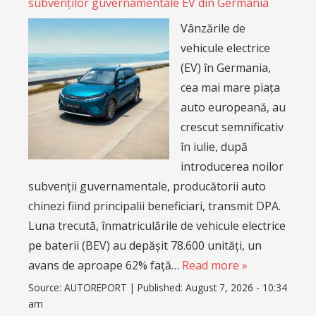
subvenților guvernamentale EV din Germania
Vânzările de
vehicule electrice
(EV) în Germania,
cea mai mare piața
auto europeană, au
crescut semnificativ
în iulie, după
introducerea noilor
subvenții guvernamentale, producătorii auto
chinezi fiind principalii beneficiari, transmit DPA.
Luna trecută, înmatriculările de vehicule electrice
pe baterii (BEV) au depășit 78.600 unități, un
avans de aproape 62% față…
Read more »
Source:
AUTOREPORT
|
Published:
August 7, 2026 - 10:34
am