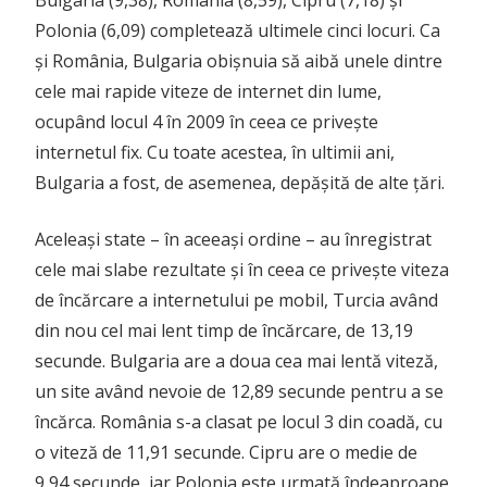
Bulgaria (9,38), România (8,59), Cipru (7,18) și
Polonia (6,09) completează ultimele cinci locuri. Ca
și România, Bulgaria obișnuia să aibă unele dintre
cele mai rapide viteze de internet din lume,
ocupând locul 4 în 2009 în ceea ce privește
internetul fix. Cu toate acestea, în ultimii ani,
Bulgaria a fost, de asemenea, depășită de alte țări.
Aceleași state – în aceeași ordine – au înregistrat
cele mai slabe rezultate și în ceea ce privește viteza
de încărcare a internetului pe mobil, Turcia având
din nou cel mai lent timp de încărcare, de 13,19
secunde. Bulgaria are a doua cea mai lentă viteză,
un site având nevoie de 12,89 secunde pentru a se
încărca. România s-a clasat pe locul 3 din coadă, cu
o viteză de 11,91 secunde. Cipru are o medie de
9,94 secunde, iar Polonia este urmată îndeaproape