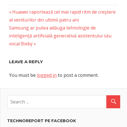
Previous
Post
Huawei raportează cel mai rapid ritm de creştere
Post:
al veniturilor din ultimii patru ani
navigation
Next
Samsung ar putea adăuga tehnologie de
Post:
inteligenţă artificială generativă asistentului său
vocal Bixby
LEAVE A REPLY
You must be
logged in
to post a comment.
TECHNOREPORT PE FACEBOOK