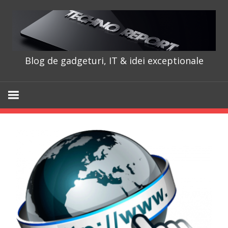
Skip
to
content
Blog de gadgeturi, IT & idei exceptionale
TechnoRepo