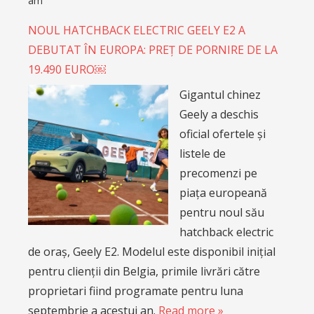
am
NOUL HATCHBACK ELECTRIC GEELY E2 A
DEBUTAT ÎN EUROPA: PREȚ DE PORNIRE DE LA
19.490 EURO￼
Gigantul chinez
Geely a deschis
oficial ofertele și
listele de
precomenzi pe
piața europeană
pentru noul său
hatchback electric
de oraș, Geely E2. Modelul este disponibil inițial
pentru clienții din Belgia, primile livrări către
proprietari fiind programate pentru luna
septembrie a acestui an.
Read more »