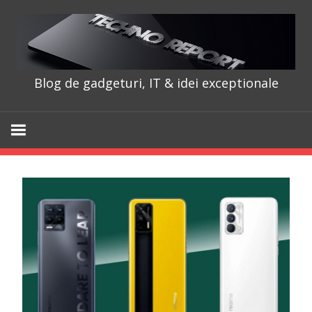
Skip
to
content
Blog de gadgeturi, IT & idei exceptionale
TechnoRepo