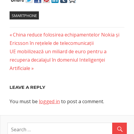
SMARTPHONE
Previous
Post
China reduce folosirea echipamentelor Nokia și
Post:
Ericsson în rețelele de telecomunicații
navigation
Next
UE mobilizează un miliard de euro pentru a
Post:
recupera decalajul în domeniul Inteligenţei
Artificiale
LEAVE A REPLY
You must be
logged in
to post a comment.