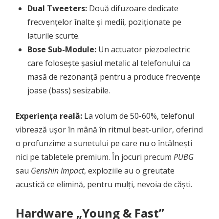
Dual Tweeters:
Două difuzoare dedicate
frecvențelor înalte și medii, poziționate pe
laturile scurte.
Bose Sub-Module:
Un actuator piezoelectric
care folosește șasiul metalic al telefonului ca
masă de rezonanță pentru a produce frecvențe
joase (bass) sesizabile.
Experiența reală:
La volum de 50-60%, telefonul
vibrează ușor în mână în ritmul beat-urilor, oferind
o profunzime a sunetului pe care nu o întâlnești
nici pe tabletele premium. În jocuri precum
PUBG
sau
Genshin Impact
, exploziile au o greutate
acustică ce elimină, pentru mulți, nevoia de căști.
Hardware „Young & Fast”