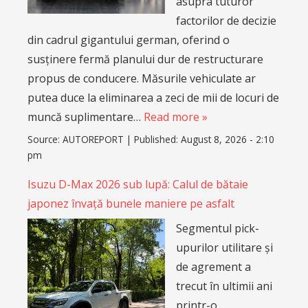
asupra tuturor
factorilor de decizie
din cadrul gigantului german, oferind o
susținere fermă planului dur de restructurare
propus de conducere. Măsurile vehiculate ar
putea duce la eliminarea a zeci de mii de locuri de
muncă suplimentare…
Read more »
Source:
AUTOREPORT
|
Published:
August 8, 2026 - 2:10
pm
Isuzu D-Max 2026 sub lupă: Calul de bătaie
japonez învață bunele maniere pe asfalt
Segmentul pick-
upurilor utilitare și
de agrement a
trecut în ultimii ani
printr-o