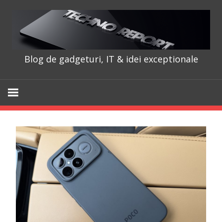
Skip
to
content
Blog de gadgeturi, IT & idei exceptionale
TechnoRepo