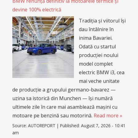
BMW renunță definitiv la motoarele termice și
devine 100% electrică
Tradiția și viitorul își
dau întâlnire în
inima Bavariei.
Odată cu startul
producției noului
model complet
electric BMW i3, cea
mai veche unitate
de producție a grupului germano-bavarez —
uzina sa istorică din Munchen — își numără
ultimele zile în care mai asamblează mașini cu
motoare pe benzină sau motorină.
Read more »
Source:
AUTOREPORT
|
Published:
August 7, 2026 - 10:41
am