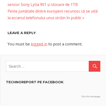
Post:
senzor Sony Lytia 901 și stocare de 1TB
navigation
Next
Peste jumătate dintre europeni recunosc că se uită
Post:
la ecranul telefonului unui străin în public
LEAVE A REPLY
You must be
logged in
to post a comment.
TECHNOREPORT PE FACEBOOK
Visit the homepage