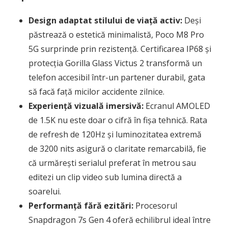
Design adaptat stilului de viață activ:
Deși
păstrează o estetică minimalistă, Poco M8 Pro
5G surprinde prin rezistență. Certificarea IP68 și
protecția Gorilla Glass Victus 2 transformă un
telefon accesibil într-un partener durabil, gata
să facă față micilor accidente zilnice.
Experiență vizuală imersivă:
Ecranul AMOLED
de 1.5K nu este doar o cifră în fișa tehnică. Rata
de refresh de 120Hz și luminozitatea extremă
de 3200 nits asigură o claritate remarcabilă, fie
că urmărești serialul preferat în metrou sau
editezi un clip video sub lumina directă a
soarelui.
Performanță fără ezitări:
Procesorul
Snapdragon 7s Gen 4 oferă echilibrul ideal între