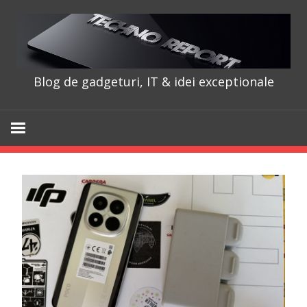
Skip
to
content
Blog de gadgeturi, IT & idei exceptionale
TechnoRepo