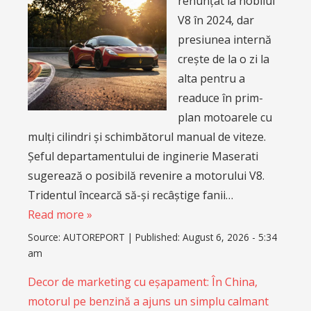
renunțat la nobilul
V8 în 2024, dar
presiunea internă
crește de la o zi la
alta pentru a
readuce în prim-
plan motoarele cu
mulți cilindri și schimbătorul manual de viteze.
Șeful departamentului de inginerie Maserati
sugerează o posibilă revenire a motorului V8.
Tridentul încearcă să-și recâștige fanii…
Read more »
Source:
AUTOREPORT
|
Published:
August 6, 2026 - 5:34
am
Decor de marketing cu eșapament: În China,
motorul pe benzină a ajuns un simplu calmant