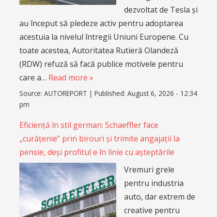
dezvoltat de Tesla și
au început să pledeze activ pentru adoptarea
acestuia la nivelul întregii Uniuni Europene. Cu
toate acestea, Autoritatea Rutieră Olandeză
(RDW) refuză să facă publice motivele pentru
care a…
Read more »
Source:
AUTOREPORT
|
Published:
August 6, 2026 - 12:34
pm
Eficiență în stil german: Schaeffler face
„curățenie” prin birouri și trimite angajații la
pensie, deși profitul e în linie cu așteptările
Vremuri grele
pentru industria
auto, dar extrem de
creative pentru