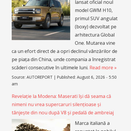
lansat oficial noul
model GWM H10,
primul SUV angulat
(boxy) dezvoltat pe
arhitectura Global
One. Mutarea vine
ca un efort direct de a opri declinul vânzărilor de
pe piața din China, unde compania a înregistrat
scăderi consecutive în ultimele luni.
Read more »
Source:
AUTOREPORT
|
Published:
August 6, 2026 - 5:50
am
Revelație la Modena: Maserati își dă seama că
nimeni nu vrea supercaruri silențioase și
tânjește din nou după V8 și pedală de ambreiaj
Marca italiană a