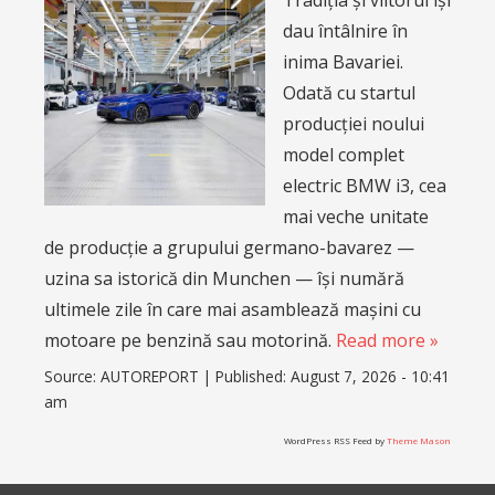
dau întâlnire în
inima Bavariei.
Odată cu startul
producției noului
model complet
electric BMW i3, cea
mai veche unitate
de producție a grupului germano-bavarez —
uzina sa istorică din Munchen — își numără
ultimele zile în care mai asamblează mașini cu
motoare pe benzină sau motorină.
Read more »
Source:
AUTOREPORT
|
Published:
August 7, 2026 - 10:41
am
WordPress RSS Feed by
Theme Mason