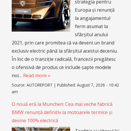
strategia pentru
Europa și renunță
la angajamentul
ferm asumat la
sfârșitul anului
2021, prin care promitea că va deveni un brand
exclusiv electric până la sfârșitul acestui deceniu.
În loc de o tranziție radicală, francezii pregătesc
o ofensivă de produs ce include șapte modele
noi…
Read more »
Source:
AUTOREPORT
|
Published:
August 7, 2026 - 10:42
am
O nouă eră la Munchen: Cea mai veche fabrică
BMW renunță definitiv la motoarele termice și
devine 100% electrică
Tradiția și viitorul își