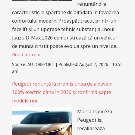
renunțând la
caracteristicile spartane de altădată în favoarea
confortului modern. Proaspăt trecut printr-un
facelift și un upgrade tehnic substanțial, noul
Isuzu D-Max 2026 demonstrează că un vehicul
de muncă cinstit poate evolua spre un nivel de…
Read more »
Source:
AUTOREPORT
|
Published:
August 7, 2026 - 10:52
am
Peugeot renunță la promisiunea de a deveni
100% electric până în 2030 și confirmă șapte
modele noi
Marca franceză
Peugeot își
recalibrează