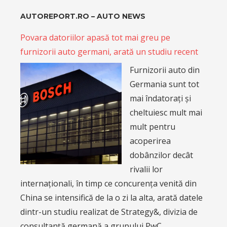
AUTOREPORT.RO – AUTO NEWS
Povara datoriilor apasă tot mai greu pe
furnizorii auto germani, arată un studiu recent
Furnizorii auto din
Germania sunt tot
mai îndatorați și
cheltuiesc mult mai
mult pentru
acoperirea
dobânzilor decât
rivalii lor
internaționali, în timp ce concurența venită din
China se intensifică de la o zi la alta, arată datele
dintr-un studiu realizat de Strategy&, divizia de
consultanță germană a grupului PwC.