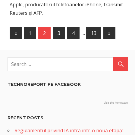
Apple, producătorul telefoanelor iPhone, transmit
Reuters şi AFP.
Posts
Previous
Next
«
1
2
3
4
…
13
»
Posts
Posts
navigation
TECHNOREPORT PE FACEBOOK
Visit the homepage
RECENT POSTS
Regulamentul privind IA intră într-o nouă etapă: