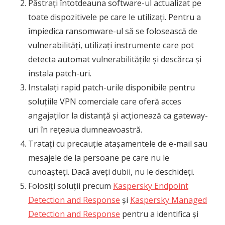
Păstrați întotdeauna software-ul actualizat pe
toate dispozitivele pe care le utilizați. Pentru a
împiedica ransomware-ul să se folosească de
vulnerabilități, utilizați instrumente care pot
detecta automat vulnerabilitățile și descărca și
instala patch-uri.
Instalați rapid patch-urile disponibile pentru
soluțiile VPN comerciale care oferă acces
angajaților la distanță și acționează ca gateway-
uri în rețeaua dumneavoastră.
Tratați cu precauție atașamentele de e-mail sau
mesajele de la persoane pe care nu le
cunoașteți. Dacă aveți dubii, nu le deschideți.
Folosiți soluții precum
Kaspersky Endpoint
Detection and Response
și
Kaspersky Managed
Detection and Response
pentru a identifica și