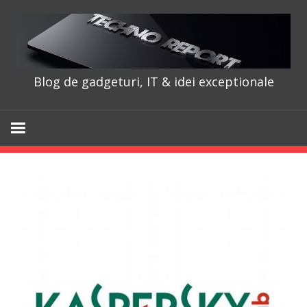
Skip
to
content
Blog de gadgeturi, IT & idei exceptionale
TechnoRepo