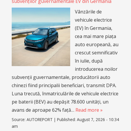
subvenților guvernamentale EV din Germania
Vânzările de
vehicule electrice
(EV) în Germania,
cea mai mare piața
auto europeană, au
crescut semnificativ
în iulie, după
introducerea noilor
subvenții guvernamentale, producătorii auto
chinezi fiind principalii beneficiari, transmit DPA.
Luna trecută, înmatriculările de vehicule electrice
pe baterii (BEV) au depășit 78.600 unități, un
avans de aproape 62% față…
Read more »
Source:
AUTOREPORT
|
Published:
August 7, 2026 - 10:34
am