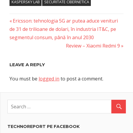
KASPERSKY LAB
SECURITATE CIBERNETICA
Previous
Post
Ericsson: tehnologia 5G ar putea aduce venituri
Post:
de 31 de trilioane de dolari, în industria IT&C, pe
navigation
segmentul consum, până în anul 2030
Next
Review – Xiaomi Redmi 9
Post:
LEAVE A REPLY
You must be
logged in
to post a comment.
TECHNOREPORT PE FACEBOOK