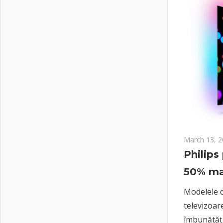
March 13, 
Philips
50% ma
Modelele d
televizoar
îmbunătățir