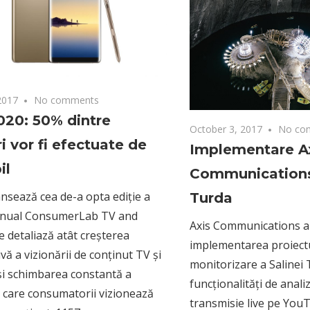
2017
No comments
020: 50% dintre
October 3, 2017
No co
ri vor fi efectuate de
Implementare A
il
Communications 
ansează cea de-a opta ediție a
Turda
 anual ConsumerLab TV and
Axis Communications 
e detaliază atât creșterea
implementarea proiectu
vă a vizionării de conținut TV și
monitorizare a Salinei 
 și schimbarea constantă a
funcționalități de anali
 care consumatorii vizionează
transmisie live pe You