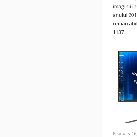
imaginii î
anului 201
remarcabil
1137
February 16