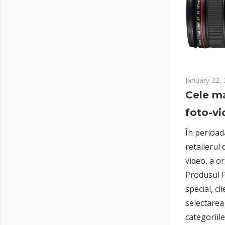
January 22,
Cele m
foto-vi
În perioad
retailerul
video, a o
Produsul P
special, cl
selectarea
categoriil