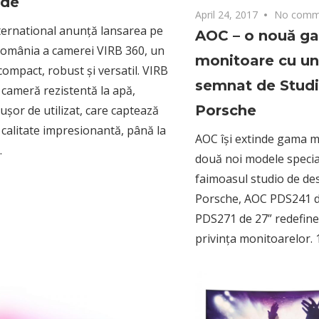
ade
April 24, 2017
No comm
ernational anunță lansarea pe
AOC – o nouă g
România a camerei VIRB 360, un
monitoare cu un
compact, robust și versatil. VIRB
semnat de Studi
 cameră rezistentă la apă,
Porsche
ușor de utilizat, care captează
 calitate impresionantă, până la
AOC își extinde gama m
.
două noi modele special
faimoasul studio de des
Porsche, AOC PDS241 d
PDS271 de 27” redefines
privința monitoarelor.