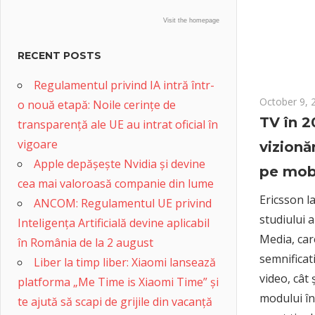
Visit the homepage
RECENT POSTS
Regulamentul privind IA intră într-
October 9, 
o nouă etapă: Noile cerințe de
TV în 2
transparență ale UE au intrat oficial în
vigoare
vizionă
Apple depășește Nvidia și devine
pe mob
cea mai valoroasă companie din lume
Ericsson l
ANCOM: Regulamentul UE privind
studiului
Inteligența Artificială devine aplicabil
Media, car
în România de la 2 august
semnificati
Liber la timp liber: Xiaomi lansează
video, cât
platforma „Me Time is Xiaomi Time” și
modului în
te ajută să scapi de grijile din vacanță