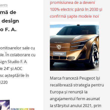
promisiunea de a deveni
ents
100% electric până în 2030 și
amă de
confirmă șapte modele noi
 design
o F. A.
onitoarelor sale cu
e. În colaborare cu
ign Studio F. A.
e 24” și AOC
c așteptările în
Marca franceză Peugeot își
 1220
recalibrează strategia pentru
Europa și renunță la
angajamentul ferm asumat
la sfârșitul anului 2021, prin