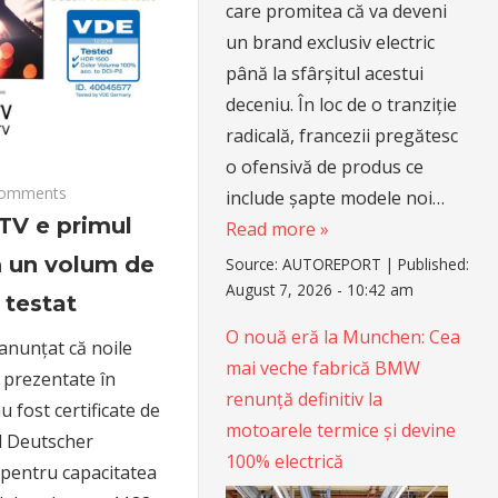
care promitea că va deveni
un brand exclusiv electric
până la sfârșitul acestui
deceniu. În loc de o tranziție
radicală, francezii pregătesc
o ofensivă de produs ce
omments
include șapte modele noi…
V e primul
Read more »
ă un volum de
Source:
AUTOREPORT
|
Published:
August 7, 2026 - 10:42 am
 testat
O nouă eră la Munchen: Cea
anunțat că noile
mai veche fabrică BMW
 prezentate în
renunță definitiv la
 fost certificate de
motoarele termice și devine
d Deutscher
100% electrică
 pentru capacitatea