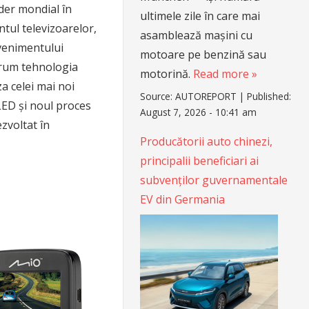
der mondial în
ultimele zile în care mai
ntul televizoarelor,
asamblează mașini cu
evenimentului
motoare pe benzină sau
um tehnologia
motorină.
Read more »
a celei mai noi
Source:
AUTOREPORT
|
Published:
ED și noul proces
August 7, 2026 - 10:41 am
zvoltat în
Producătorii auto chinezi,
principalii beneficiari ai
subvenților guvernamentale
EV din Germania