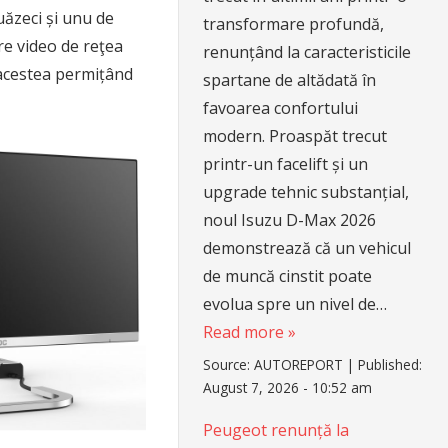
ăzeci și unu de
transformare profundă,
e video de reţea
renunțând la caracteristicile
acestea permițând
spartane de altădată în
favoarea confortului
modern. Proaspăt trecut
printr-un facelift și un
upgrade tehnic substanțial,
noul Isuzu D-Max 2026
demonstrează că un vehicul
de muncă cinstit poate
evolua spre un nivel de…
Read more »
Source:
AUTOREPORT
|
Published:
August 7, 2026 - 10:52 am
Peugeot renunță la