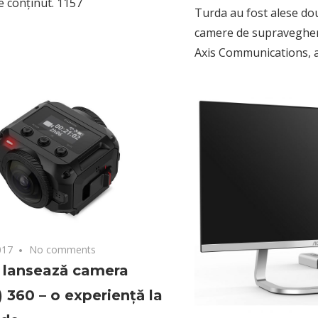
de conținut. 1157
Turda au fost alese dou
camere de supravegher
Axis Communications, 
017
No comments
 lansează camera
 360 – o experiență la