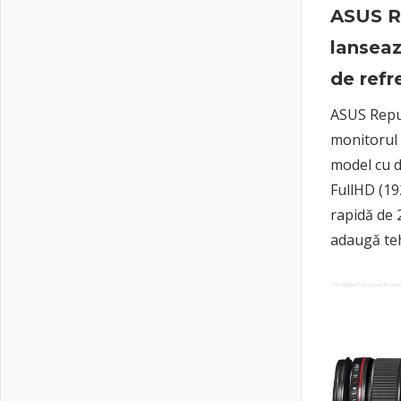
ASUS R
lanseaz
de ref
ASUS Repub
monitorul
model cu d
FullHD (19
rapidă de 
adaugă te