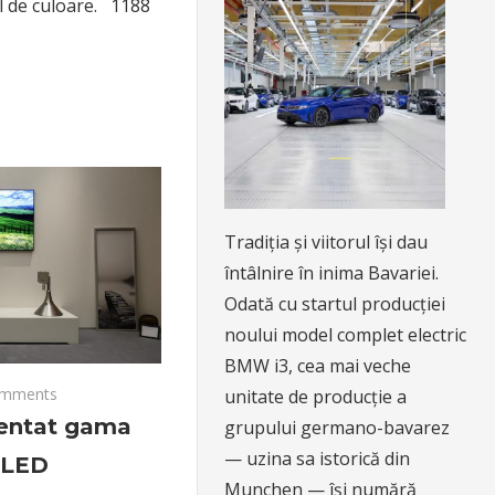
l de culoare. 1188
Tradiția și viitorul își dau
întâlnire în inima Bavariei.
Odată cu startul producției
noului model complet electric
BMW i3, cea mai veche
omments
unitate de producție a
entat gama
grupului germano-bavarez
— uzina sa istorică din
QLED
Munchen — își numără