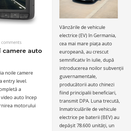
Vânzările de vehicule
electrice (EV) în Germania,
 comments
cea mai mare piața auto
i camere auto
europeană, au crescut
semnificativ în iulie, după
introducerea noilor subvenții
ia noile camere
guvernamentale,
 entry level.
producătorii auto chinezi
completă a
fiind principalii beneficiari,
e video auto încep
transmit DPA. Luna trecută,
ornirea motorului
înmatriculările de vehicule
electrice pe baterii (BEV) au
depășit 78.600 unități, un