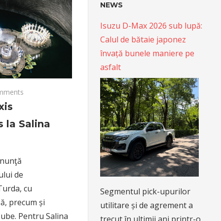
NEWS
Isuzu D-Max 2026 sub lupă:
Calul de bătaie japonez
învață bunele maniere pe
asfalt
mments
xis
la Salina
anunţă
lui de
Turda, cu
Segmentul pick-upurilor
ză, precum și
utilitare și de agrement a
Tube. Pentru Salina
trecut în ultimii ani printr-o