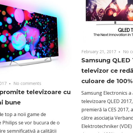
February 21, 2017
No c
Samsung QLED T
televizor ce red
culoare de 100%
2017
No comments
 promite televizoare cu
Samsung Electronics a 
televizoare QLED 2017,
i bune
premieră la CES 2017, au
e top a noii game de
către asociația Verban
e Philips se vor bucura de o
Elektrotechniker (VDE)
e semnificativă a calității