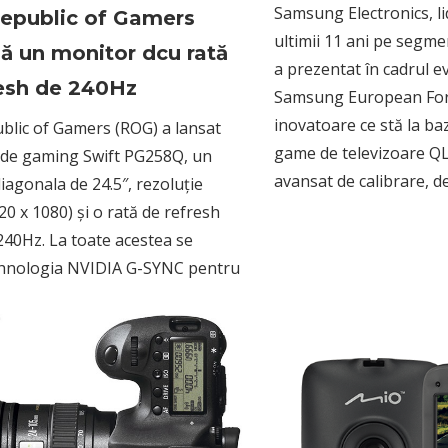
Samsung Electronics, li
epublic of Gamers
ultimii 11 ani pe segme
ă un monitor dcu rată
a prezentat în cadrul 
resh de 240Hz
Samsung European For
inovatoare ce stă la baz
lic of Gamers (ROG) a lansat
game de televizoare QL
 de gaming Swift PG258Q, un
avansat de calibrare, de
iagonala de 24.5″, rezoluție
20 x 1080) și o rată de refresh
240Hz. La toate acestea se
hnologia NVIDIA G-SYNC pentru