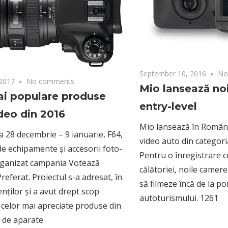
September 10, 2016
No
 2017
No comments
Mio lansează no
ai populare produse
entry-level
deo din 2016
Mio lansează în Român
a 28 decembrie – 9 ianuarie, F64,
video auto din categoria
 de echipamente și accesorii foto-
Pentru o înregistrare 
rganizat campania Votează
călătoriei, noile camer
referat. Proiectul s-a adresat, în
să filmeze încă de la p
ienților și a avut drept scop
autoturismului. 1261
 celor mai apreciate produse din
e de aparate