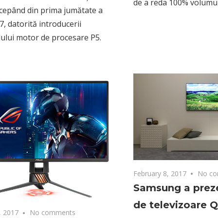
de a reda 100% volumu
ncepând din prima jumătate a
7, datorită introducerii
ului motor de procesare P5.
February 8, 2017
No c
Samsung a prez
de televizoare 
, 2017
No comments