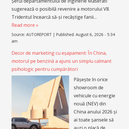
Șeful departamentului de inginerie Maserati
sugerează o posibilă revenire a motorului V8.
Tridentul încearcă să-și recâștige fanii…
Read more »
Source:
AUTOREPORT
|
Published:
August 6, 2026 - 5:34
am
Decor de marketing cu eșapament: În China,
motorul pe benzină a ajuns un simplu calmant
psihologic pentru cumpărători
Pășește în orice
showroom de
vehicule cu energie
nouă (NEV) din
China anului 2026 și
ai toate șansele să
auzi o placă de