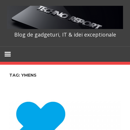
Skip
to
content
Blog de gadgeturi, IT & idei exceptionale
TechnoRepo
TAG:
YMENS