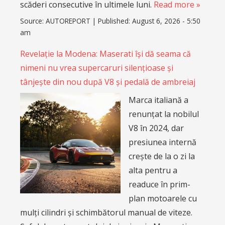
scăderi consecutive în ultimele luni.
Read more »
Source:
AUTOREPORT
|
Published:
August 6, 2026 - 5:50
am
Revelație la Modena: Maserati își dă seama că
nimeni nu vrea supercaruri silențioase și
tânjește din nou după V8 și pedală de ambreiaj
Marca italiană a
renunțat la nobilul
V8 în 2024, dar
presiunea internă
crește de la o zi la
alta pentru a
readuce în prim-
plan motoarele cu
mulți cilindri și schimbătorul manual de viteze.