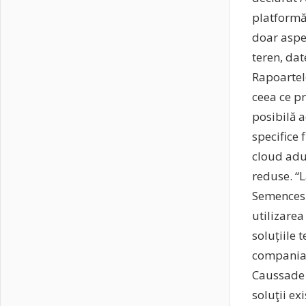
platformă 
doar aspec
teren, dat
Rapoartel
ceea ce pr
posibilă a
specifice 
cloud adu
reduse. “
Semences 
utilizare
soluțiile 
compania n
Caussade 
soluţii ex