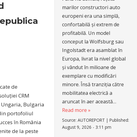
d
marilor constructori auto
europeni era una simplă,
Republica
confortabilă și extrem de
profitabilă. Un model
conceput la Wolfsburg sau
Ingolstadt era asamblat în
Europa, livrat la nivel global
și vândut în milioane de
exemplare cu modificări
minore. Însă tranziția către
icate de
mobilitatea electrică a
 soluției CRM
aruncat în aer această…
 Ungaria, Bulgaria
Read more »
in portofoliul
Source:
AUTOREPORT
|
Published:
succes în România
August 9, 2026 - 3:11 pm
enite de la peste