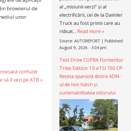
al „misiunii verzi” și al
 din browserul de
electrificării, cei de la Daimler
rmediul unor
Truck au fost primii care au
ridicat…
Read more »
Source:
AUTOREPORT
|
Published:
August 9, 2026 - 3:04 pm
Test Drive CUPRA Formentor
Tribe Edition 1.5 eTSI 150 CP:
 provoacă confuzie
Rețeta spaniolă dintre ADN-
 să îl vezi pe ATB
ul de hot-hatch și
sustenabilitatea viitorului