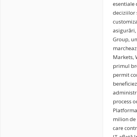
esentiale 
deciziilor
customiza
asigurări
Group, unu
marchează 
Markets,
primul br
permit com
beneficiez
administr
process o
Platforma
milion de 
care contr
IT aflată 