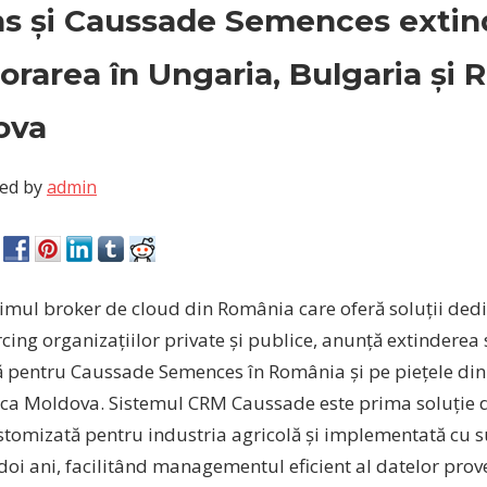
s și Caussade Semences extin
orarea în Ungaria, Bulgaria și 
ova
ed by
admin
imul broker de cloud din România care oferă soluții ded
ing organizațiilor private și publice, anunță extinderea
ă pentru Caussade Semences în România și pe piețele din
ica Moldova.
Sistemul CRM Caussade este prima soluție d
tomizată pentru industria agricolă și implementată cu 
 doi ani, facilitând managementul eficient al datelor prov