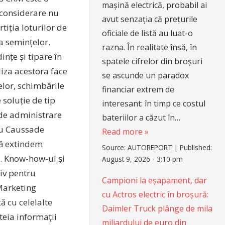
mașină electrică, probabil ai
 considerare nu
avut senzația că prețurile
rtiția loturilor de
oficiale de listă au luat-o
 a semințelor.
razna. În realitate însă, în
nțe și tipare în
spatele cifrelor din broșuri
liza acestora face
se ascunde un paradox
elor, schimbările
financiar extrem de
 soluție de tip
interesant: în timp ce costul
 de administrare
bateriilor a căzut în…
ru Caussade
Read more »
să extindem
Source:
AUTOREPORT
|
Published:
a. Know-how-ul și
August 9, 2026 - 3:10 pm
tiv pentru
Campioni la eșapament, dar
 Marketing
cu Actros electric în broșură:
 cu celelalte
Daimler Truck plânge de mila
teia informaţii
miliardului de euro din