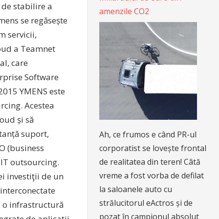
 de stabilire a
amenzile CO2
 Ymens se regăsește
 servicii,
cloud a Teamnet
al, care
erprise Software
 2015 YMENS este
rcing. Acestea
oud și să
tanță suport,
Ah, ce frumos e când PR-ul
PO (business
corporatist se lovește frontal
IT outsourcing.
de realitatea din teren! Câtă
vreme a fost vorba de defilat
 investiţii de un
la saloanele auto cu
 interconectate
strălucitorul eActros și de
e o infrastructură
pozat în campionul absolut
tegrate de aplicații