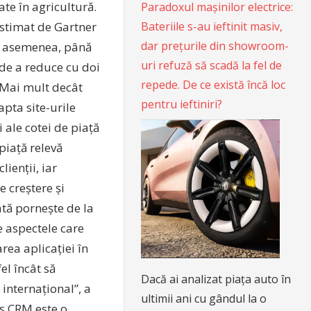
te în agricultură.
Paradoxul mașinilor electrice:
Bateriile s-au ieftinit masiv,
estimat de Gartner
dar prețurile din showroom-
De asemenea, până
uri refuză să scadă la fel de
 de a reduce cu doi
repede. De ce există încă loc
. Mai mult decât
pentru ieftiniri?
apta site-urile
 ale cotei de piață
piață relevă
ienții, iar
 creștere și
ată pornește de la
e aspectele care
rea aplicației în
el încât să
Dacă ai analizat piața auto în
 internațional”, a
ultimii ani cu gândul la o
s CRM este o