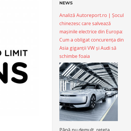
NEWS
Analiză Autoreport.ro | Șocul
chinezesc care salvează
mașinile electrice din Europa:
Cum a obligat concurența din
Asia giganții VW și Audi să
schimbe foaia
Până nu demult, rețeta