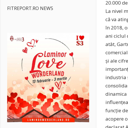
20.000 de 
FITREPORT.RO NEWS
La nivel m
că va ati
în 2018, o
ani ciclul
atât, Gart
comerciale
și ale cif
importanța
industria 
consolidar
dinamica t
influențea
funcție de
acopere or
declarat 