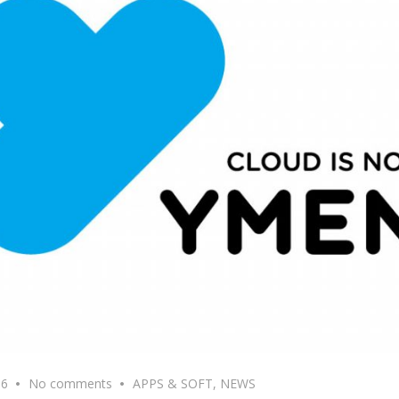
16
No comments
APPS & SOFT
,
NEWS