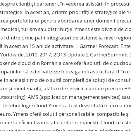
despre clienţi şi parteneri, în vederea asistării în procesul
 strategice. În acest an, printre prioritățile strategice ale
rea portofoliului pentru abordarea unor domenii precum
, medical, turism sau distribuție. Ymens este divizia de 
l dintre principalii integratori de sisteme la nivel region
în acest an 15 ani de activitate. 1 Gartner Forecast: Ent
 Worldwide, 2012-2017, 2Q13 Update 2 GartnerSummits
oker de cloud din România care oferă soluții de cloudsou
paniilor să externalizeze întreaga infrastructură IT în cl
e în același timp de o suită completă de soluții de consul
are și mentenanță, alături de servicii asociate precum B
utsourcing), AMS (application management services) sau 
 de tehnologie cloud Ymens a fost dezvoltată în urma unei
euro. Ymens oferă soluţii personalizabile, compatibile şi
ibuie la eficientizarea afacerilor românești. Cloud-ul est
într-un data center care oferă, printre altele, platforme in