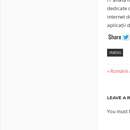
dedicate c
internet 
aplicații 
YMENS
Previous
Post
Românii a
Post:
naviga
LEAVE A 
You must