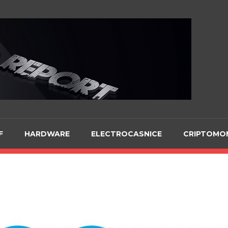
Te
F
HARDWARE
ELECTROCASNICE
CRIPTOMO