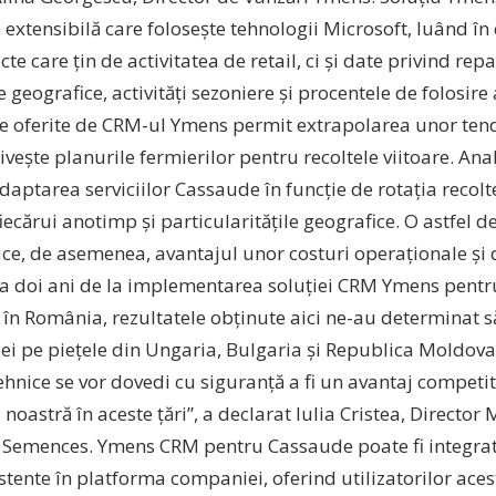
extensibilă care folosește tehnologii Microsoft, luând în
te care țin de activitatea de retail, ci și date privind repa
e geografice, activități sezoniere și procentele de folosire
e oferite de CRM-ul Ymens permit extrapolarea unor tendi
ivește planurile fermierilor pentru recoltele viitoare. Ana
daptarea serviciilor Cassaude în funcție de rotația recolt
fiecărui anotimp și particularitățile geografice. O astfel de
ce, de asemenea, avantajul unor costuri operaționale și
La doi ani de la implementarea soluției CRM Ymens pent
în România, rezultatele obținute aici ne-au determinat 
a ei pe piețele din Ungaria, Bulgaria și Republica Moldov
tehnice se vor dovedi cu siguranță a fi un avantaj competi
oastră în aceste țări”, a declarat Iulia Cristea, Director
Semences. Ymens CRM pentru Cassaude poate fi integrată
istente în platforma companiei, oferind utilizatorilor aces