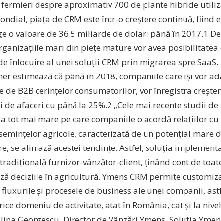
fermieri despre aproximativ 700 de plante hibride utiliza
ondial, piața de CRM este într-o creștere continuă, fiind 
nge o valoare de 36.5 miliarde de dolari până în 2017.1 
rganizațiile mari din piețe mature vor avea posibilitatea
 de înlocuire al unei soluții CRM prin migrarea spre SaaS
ner estimează că până în 2018, companiile care își vor ad
 de B2B cerințelor consumatorilor, vor înregistra creșteri
rei de afaceri cu până la 25%.2 „Cele mai recente studii de 
 tot mai mare pe care companiile o acordă relațiilor cu cl
semințelor agricole, caracterizată de un potențial mare de
e, se aliniază acestei tendințe. Astfel, soluția implement
radițională furnizor-vânzător-client, ținând cont de toat
ză deciziile în agricultură. Ymens CRM permite customiza
 fluxurile și procesele de business ale unei companii, astf
ice domeniu de activitate, atat în România, cat și la nivel
Alina Georgescu, Director de Vânzări Ymens. Soluția Ymen