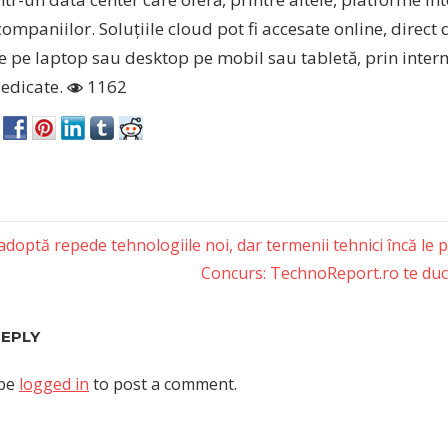
ompaniilor. Soluțiile cloud pot fi accesate online, direct
de pe laptop sau desktop pe mobil sau tabletă, prin inte
dedicate.
1162
doptă repede tehnologiile noi, dar termenii tehnici încă le
Next
Concurs: TechnoReport.ro te duce
tion
Post:
REPLY
 be
logged in
to post a comment.