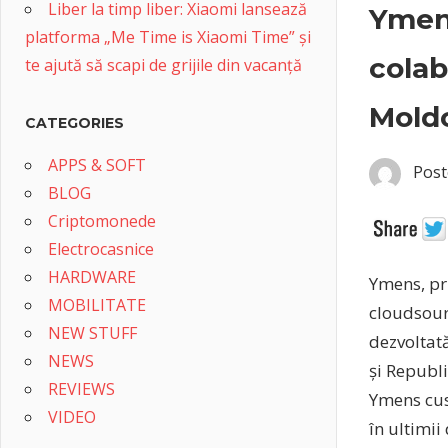
Liber la timp liber: Xiaomi lansează
Ymen
platforma „Me Time is Xiaomi Time” și
colab
te ajută să scapi de grijile din vacanță
Mold
CATEGORIES
APPS & SOFT
Post
BLOG
Criptomonede
Electrocasnice
HARDWARE
Ymens, pr
MOBILITATE
cloudsourc
NEW STUFF
dezvoltat
NEWS
și Republ
REVIEWS
Ymens cus
VIDEO
în ultimii