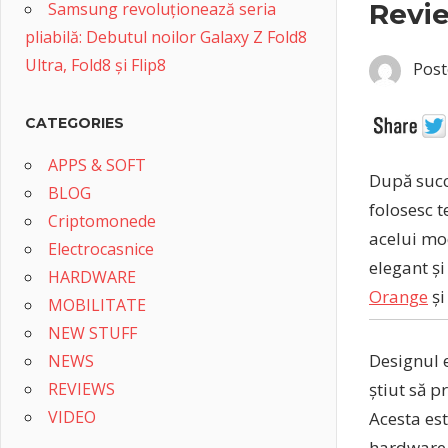
Revi
Samsung revoluționează seria
pliabilă: Debutul noilor Galaxy Z Fold8
Ultra, Fold8 și Flip8
Post
CATEGORIES
APPS & SOFT
După succ
BLOG
folosesc 
Criptomonede
acelui mod
Electrocasnice
elegant ș
HARDWARE
Orange
și
MOBILITATE
NEW STUFF
Designul 
NEWS
știut să p
REVIEWS
VIDEO
Acesta es
hardware 