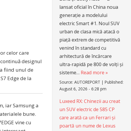
lansat oficial în China noua
generație a modelului
electric Smart #1. Noul SUV
urban de clasa mică atacă o
piață extrem de competitivă
venind în standard cu
or celor care
arhitectură de încărcare
 continuă designul
ultra-rapidă pe 800 de volți și
a fiind unul de
sisteme…
Read more »
 S7 Edge de la
Source:
AUTOREPORT
|
Published:
August 6, 2026 - 6:28 pm
Luxeed RX: Chinezii au creat
m, iar Samsung a
un SUV electric de 585 CP
aterialele bune.
care arată ca un Ferrari și
7EDGE vine cu
poartă un nume de Lexus
 interesant.