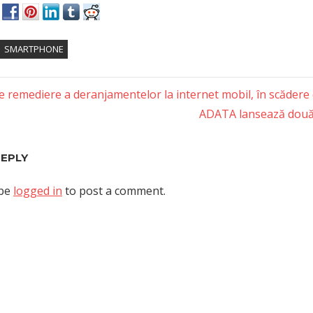
SMARTPHONE
e remediere a deranjamentelor la internet mobil, în scădere
Next
ADATA lansează două 
tion
Post:
REPLY
 be
logged in
to post a comment.