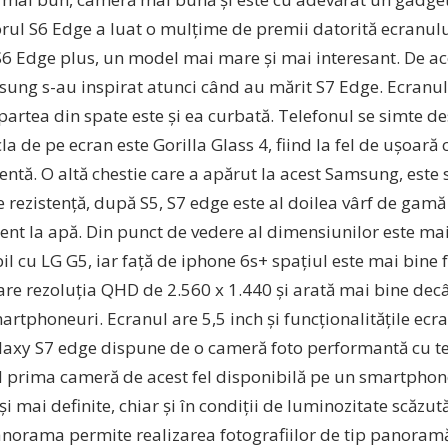
rul S6 Edge a luat o mulțime de premii datorită ecranulu
S6 Edge plus, un model mai mare și mai interesant. De aco
sung s-au inspirat atunci când au mărit S7 Edge. Ecranul 
partea din spate este și ea curbată. Telefonul se simte de
la de pe ecran este Gorilla Glass 4, fiind la fel de ușoară 
entă. O altă chestie care a apărut la acest Samsung, este 
 rezistență, după S5, S7 edge este al doilea vârf de ga
tent la apă. Din punct de vedere al dimensiunilor este m
 cu LG G5, iar față de iphone 6s+ spațiul este mai bine f
e rezoluția QHD de 2.560 x 1.440 și arată mai bine decâ
artphoneuri. Ecranul are 5,5 inch și funcționalitățile ecra
alaxy S7 edge dispune de o cameră foto performantă cu t
nd prima cameră de acest fel disponibilă pe un smartphone
și mai definite, chiar și în condiții de luminozitate scăzu
norama permite realizarea fotografiilor de tip panoram