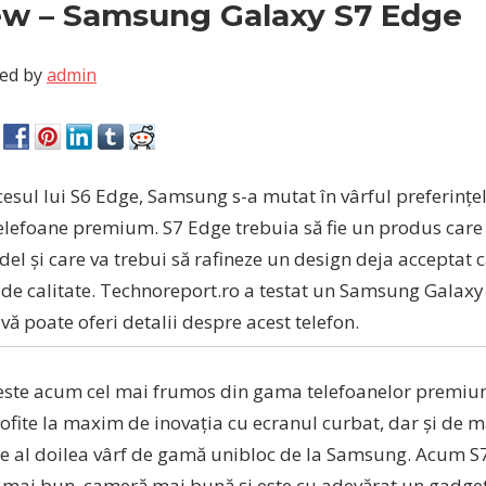
ew – Samsung Galaxy S7 Edge
ed by
admin
esul lui S6 Edge, Samsung s-a mutat în vârful preferințel
telefoane premium. S7 Edge trebuia să fie un produs care
el și care va trebui să rafineze un design deja acceptat c
i de calitate. Technoreport.ro a testat un Samsung Galaxy
 vă poate oferi detalii despre acest telefon.
este acum cel mai frumos din gama telefoanelor premiu
rofite la maxim de inovația cu ecranul curbat, dar și de m
te al doilea vârf de gamă unibloc de la Samsung. Acum S
mai bun, cameră mai bună și este cu adevărat un gadget