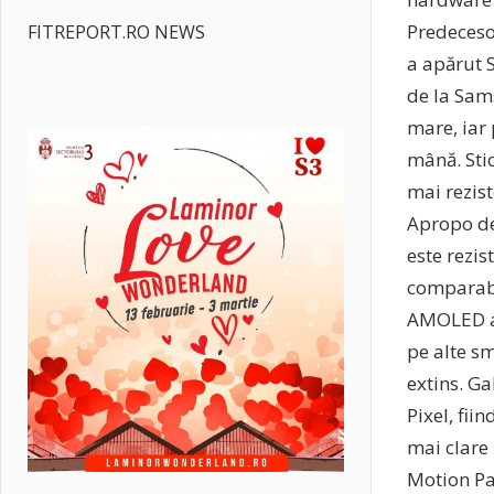
Predeceso
FITREPORT.RO NEWS
a apărut 
de la Sam
mare, iar 
mână. Stic
mai rezist
Apropo de
este rezis
comparabil
AMOLED ar
pe alte sm
extins. G
Pixel, fii
mai clare 
Motion Pa