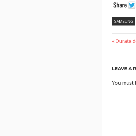
SAMSUNG
Previous
Post
Durata d
Post:
naviga
LEAVE A 
You must