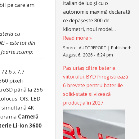
italian de lux și cu o
bil pe care am
autonomie maximă declarată
ce depășește 800 de
kilometri, noul model…
ateria cu
Read more »
t:
– este tot din
Source:
AUTOREPORT
|
Published:
e foarte scump;
August 6, 2026 - 6:24 pm
Pas uriaș către bateria
 72,6 x 7,7
viitorului: BYD înregistrează
560 pixeli
6 brevete pentru bateriile
croSD până la 256
solid-state și vizează
ofocus, OIS, LED
producția în 2027
re simultană 4K
panorama
Cameră
erie Li-Ion 3600