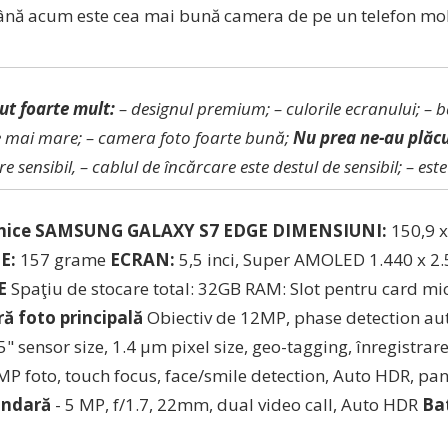
ână acum este cea mai bună camera de pe un telefon mo
ut foarte mult:
– designul premium;
– culorile ecranului;
– b
e mai mare;
– camera foto foarte bună;
Nu prea ne-au plăcu
re sensibil,
– cablul de încărcare este destul de sensibil;
– est
hnice SAMSUNG GALAXY S7 EDGE
DIMENSIUNI:
150,9 x
E:
157 grame
ECRAN:
5,5 inci, Super AMOLED 1.440 x 2.
E
Spaţiu de stocare total: 32GB RAM: Slot pentru card mi
ă foto principală
Obiectiv de 12MP, phase detection aut
.5" sensor size, 1.4 µm pixel size, geo-tagging, înregistra
9MP foto, touch focus, face/smile detection, Auto HDR, 
undară
- 5 MP, f/1.7, 22mm, dual video call, Auto HDR
Bat