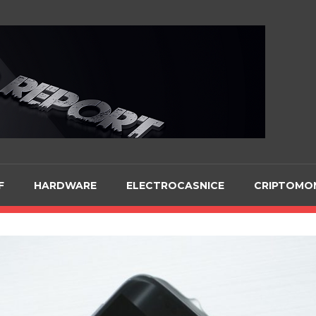
Te
F
HARDWARE
ELECTROCASNICE
CRIPTOMO