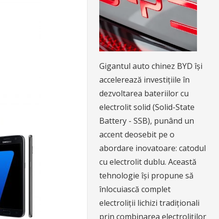
Gigantul auto chinez BYD își
accelerează investițiile în
dezvoltarea bateriilor cu
electrolit solid (Solid-State
Battery - SSB), punând un
accent deosebit pe o
abordare inovatoare: catodul
cu electrolit dublu. Această
tehnologie își propune să
înlocuiască complet
electroliții lichizi tradiționali
prin combinarea electroliților