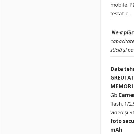
mobile. P
testat-o.
Ne-a plăc
capacitat
sticlă și pa
Date te
GREUTAT
MEMORI
Gb
Camer
flash, 1/2
video și 
foto sec
mAh