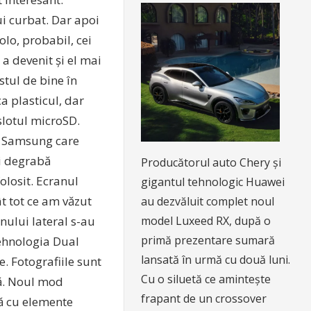
i curbat. Dar apoi
lo, probabil, cei
a devenit și el mai
stul de bine în
ca plasticul, dar
slotul microSD.
mă Samsung care
ai degrabă
Producătorul auto Chery și
olosit. Ecranul
gigantul tehnologic Huawei
t tot ce am văzut
au dezvăluit complet noul
model Luxeed RX, după o
nului lateral s-au
primă prezentare sumară
ehnologia Dual
lansată în urmă cu două luni.
. Fotografiile sunt
Cu o siluetă ce amintește
tă. Noul mod
frapant de un crossover
ă cu elemente