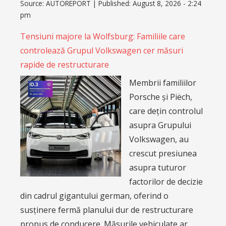
Source:
AUTOREPORT
|
Published:
August 8, 2026 - 2:24
pm
Tensiuni majore la Wolfsburg: Familiile care
controlează Grupul Volkswagen cer măsuri
rapide de restructurare
Membrii familiilor
Porsche și Piëch,
care dețin controlul
asupra Grupului
Volkswagen, au
crescut presiunea
asupra tuturor
factorilor de decizie
din cadrul gigantului german, oferind o
susținere fermă planului dur de restructurare
propus de conducere. Măsurile vehiculate ar