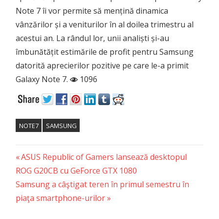
Note 7 îi vor permite să mențină dinamica
vânzărilor și a veniturilor în al doilea trimestru al
acestui an. La rândul lor, unii analiști și-au
îmbunătățit estimările de profit pentru Samsung
datorită aprecierilor pozitive pe care le-a primit
Galaxy Note 7.
1096
NOTE7
SAMSUNG
Previous
Post
ASUS Republic of Gamers lansează desktopul
Post:
ROG G20CB cu GeForce GTX 1080
navigation
Next
Samsung a câştigat teren în primul semestru în
Post:
piaţa smartphone-urilor