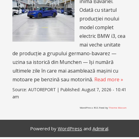
inima Bavariei.
Odată cu startul
producției noului
model complet
electric BMW i3, cea
mai veche unitate
de producție a grupului germano-bavarez —
uzina sa istorică din Munchen — își numără
ultimele zile în care mai asamblează mașini cu
motoare pe benzină sau motorină.
Read more »
Source:
AUTOREPORT
|
Published:
August 7, 2026 - 10:41
am
WordPress RSS Feed by
Theme Mason
Powered by
WordPress
and
Admiral
.