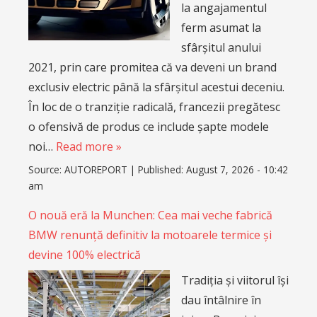
la angajamentul
ferm asumat la
sfârșitul anului
2021, prin care promitea că va deveni un brand
exclusiv electric până la sfârșitul acestui deceniu.
În loc de o tranziție radicală, francezii pregătesc
o ofensivă de produs ce include șapte modele
noi…
Read more »
Source:
AUTOREPORT
|
Published:
August 7, 2026 - 10:42
am
O nouă eră la Munchen: Cea mai veche fabrică
BMW renunță definitiv la motoarele termice și
devine 100% electrică
Tradiția și viitorul își
dau întâlnire în