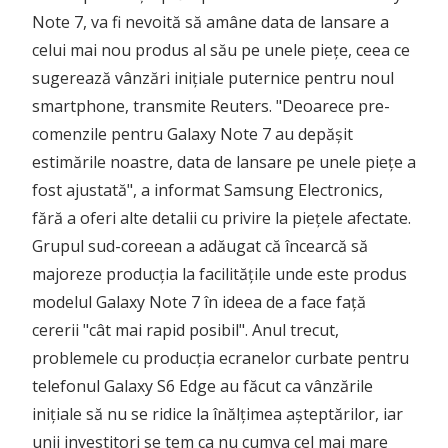
Note 7, va fi nevoită să amâne data de lansare a
celui mai nou produs al său pe unele piețe, ceea ce
sugerează vânzări inițiale puternice pentru noul
smartphone, transmite Reuters.
"Deoarece pre-
comenzile pentru Galaxy Note 7 au depășit
estimările noastre, data de lansare pe unele piețe a
fost ajustată", a informat Samsung Electronics,
fără a oferi alte detalii cu privire la piețele afectate.
Grupul sud-coreean a adăugat că încearcă să
majoreze producția la facilitățile unde este produs
modelul Galaxy Note 7 în ideea de a face față
cererii "cât mai rapid posibil". Anul trecut,
problemele cu producția ecranelor curbate pentru
telefonul Galaxy S6 Edge au făcut ca vânzările
inițiale să nu se ridice la înălțimea așteptărilor, iar
unii investitori se tem ca nu cumva cel mai mare