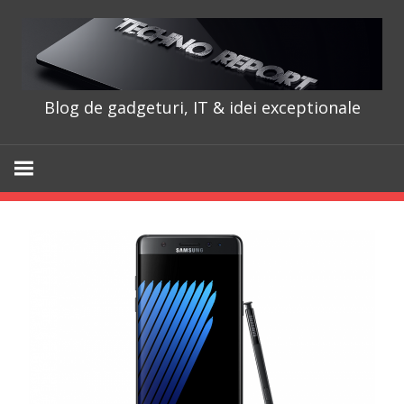
Skip
to
content
Blog de gadgeturi, IT & idei exceptionale
TechnoRepo