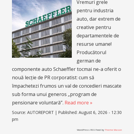
Vremuri grele
pentru industria
auto, dar extrem de
creative pentru
departamentele de
resurse umane!
Producătorul
german de
componente auto Schaeffler tocmai ne-a oferit o
nouă lecție de PR corporatist: cum să
împachetezi frumos un val de concedieri mascate
sub forma unui generos „program de
pensionare voluntară”.
Read more »
Source:
AUTOREPORT
|
Published:
August 6, 2026 - 12:30
pm
WordPress RSS Feed by
Theme Mason