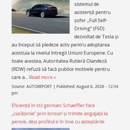
sistemul de
asistență pentru
șofer „Full Self-
Driving” (FSD)
dezvoltat de Tesla și
au început să pledeze activ pentru adoptarea
acestuia la nivelul întregii Uniuni Europene. Cu
toate acestea, Autoritatea Rutieră Olandeză
(RDW) refuză să facă publice motivele pentru
care a…
Read more »
Source:
AUTOREPORT
|
Published:
August 6, 2026 - 12:34
pm
Eficiență în stil german: Schaeffler face
„curățenie” prin birouri și trimite angajații la
pensie, deși profitul e în linie cu așteptările