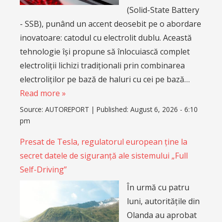
(Solid-State Battery
- SSB), punând un accent deosebit pe o abordare
inovatoare: catodul cu electrolit dublu. Această
tehnologie își propune să înlocuiască complet
electroliții lichizi tradiționali prin combinarea
electroliților pe bază de haluri cu cei pe bază…
Read more »
Source:
AUTOREPORT
|
Published:
August 6, 2026 - 6:10
pm
Presat de Tesla, regulatorul european ține la
secret datele de siguranță ale sistemului „Full
Self-Driving”
În urmă cu patru
luni, autoritățile din
Olanda au aprobat