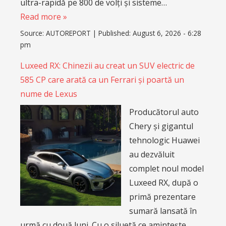
ultra-rapidă pe 800 de volți și sisteme…
Read more »
Source:
AUTOREPORT
|
Published:
August 6, 2026 - 6:28
pm
Luxeed RX: Chinezii au creat un SUV electric de
585 CP care arată ca un Ferrari și poartă un
nume de Lexus
Producătorul auto
Chery și gigantul
tehnologic Huawei
au dezvăluit
complet noul model
Luxeed RX, după o
primă prezentare
sumară lansată în
urmă cu două luni. Cu o siluetă ce amintește