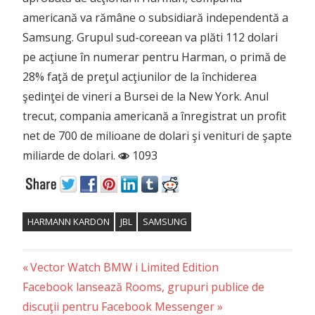
americană va rămâne o subsidiară independentă a
Samsung. Grupul sud-coreean va plăti 112 dolari
pe acţiune în numerar pentru Harman, o primă de
28% faţă de preţul acţiunilor de la închiderea
şedinţei de vineri a Bursei de la New York. Anul
trecut, compania americană a înregistrat un profit
net de 700 de milioane de dolari şi venituri de şapte
miliarde de dolari.
1093
HARMANN KARDON
JBL
SAMSUNG
Previous
Post
Vector Watch BMW i Limited Edition
Next
Post:
Facebook lansează Rooms, grupuri publice de
navigation
Post:
discuţii pentru Facebook Messenger