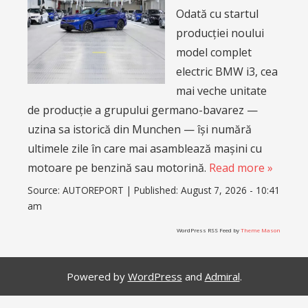
Odată cu startul
producției noului
model complet
electric BMW i3, cea
mai veche unitate
de producție a grupului germano-bavarez —
uzina sa istorică din Munchen — își numără
ultimele zile în care mai asamblează mașini cu
motoare pe benzină sau motorină.
Read more »
Source:
AUTOREPORT
|
Published:
August 7, 2026 - 10:41
am
WordPress RSS Feed by
Theme Mason
Powered by
WordPress
and
Admiral
.