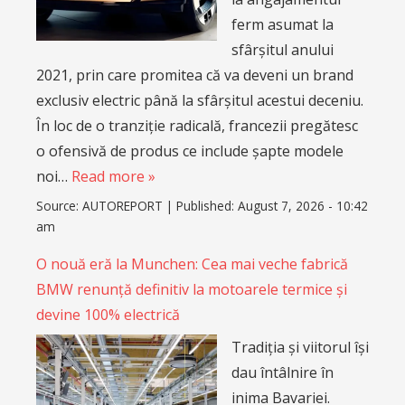
ferm asumat la
sfârșitul anului
2021, prin care promitea că va deveni un brand
exclusiv electric până la sfârșitul acestui deceniu.
În loc de o tranziție radicală, francezii pregătesc
o ofensivă de produs ce include șapte modele
noi…
Read more »
Source:
AUTOREPORT
|
Published:
August 7, 2026 - 10:42
am
O nouă eră la Munchen: Cea mai veche fabrică
BMW renunță definitiv la motoarele termice și
devine 100% electrică
Tradiția și viitorul își
dau întâlnire în
inima Bavariei.