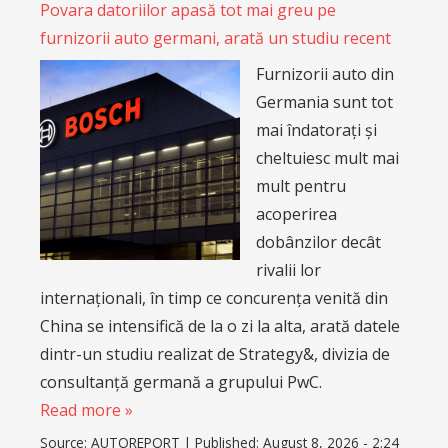
Povara datoriilor apasă tot mai greu pe
furnizorii auto germani, arată un studiu recent
Furnizorii auto din
Germania sunt tot
mai îndatorați și
cheltuiesc mult mai
mult pentru
acoperirea
dobânzilor decât
rivalii lor
internaționali, în timp ce concurența venită din
China se intensifică de la o zi la alta, arată datele
dintr-un studiu realizat de Strategy&, divizia de
consultanță germană a grupului PwC.
Read more »
Source:
AUTOREPORT
|
Published:
August 8, 2026 - 2:24