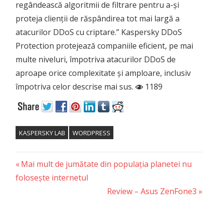
regândească algoritmii de filtrare pentru a-și
proteja clienții de răspândirea tot mai largă a
atacurilor DDoS cu criptare.” Kaspersky DDoS
Protection protejează companiile eficient, pe mai
multe niveluri, împotriva atacurilor DDoS de
aproape orice complexitate și amploare, inclusiv
împotriva celor descrise mai sus.
1189
KASPERSKY LAB
WORDPRESS
Previous
Post
Mai mult de jumătate din populația planetei nu
Post:
folosește internetul
navigation
Next
Review – Asus ZenFone3
Post: