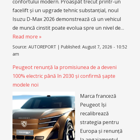
confortului modern. Proaspăt trecut printr-un
facelift și un upgrade tehnic substanțial, noul
Isuzu D-Max 2026 demonstrează că un vehicul
de muncă cinstit poate evolua spre un nivel de…
Read more »
Source:
AUTOREPORT
|
Published:
August 7, 2026 - 10:52
am
Peugeot renunță la promisiunea de a deveni
100% electric până în 2030 și confirmă șapte
modele noi
Marca franceză
Peugeot își
recalibrează
strategia pentru
Europa și renunță
la angajamentul