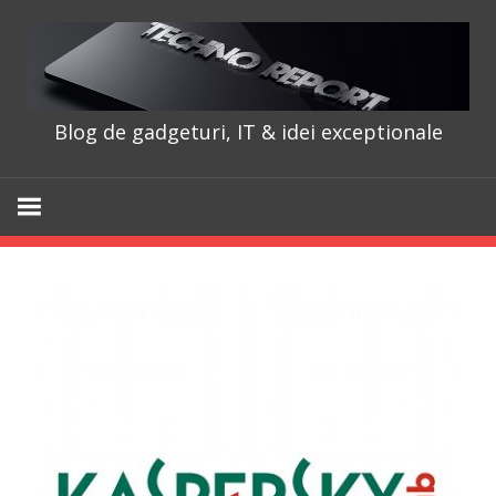
Skip
to
content
Blog de gadgeturi, IT & idei exceptionale
TechnoRepo