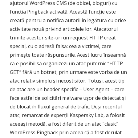
ajutorul WordPress CMS (de obicei, bloguri) cu
funcția Pingback activată. Această funcție este
creată pentru a notifica autorii în legătură cu orice
activitate nouă privind articolele lor. Atacatorul
trimite acestor site-uri un request HTTP creat
special, cu o adresă falsă: cea a victimei, care
primește toate răspunsurile. Acest lucru înseamnă
că e posibil să organizezi un atac puternic “HTTP
GET” fără un botnet, prin urmare este vorba de un
atac relativ simplu și necostisitor. Totuși, acest tip
de atac are un header specific – User Agent – care
face astfel de solicitări malware ușor de detectat și
de blocat în fluxul general de trafic. Deși recentul
atac, remarcat de experții Kaspersky Lab, a folosit
aceeași metodă, a fost diferit de un atac “clasic”
WordPress Pingback prin aceea că a fost derulat