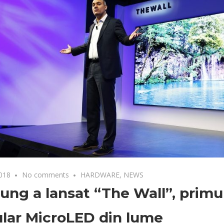
2018
No comments
HARDWARE
,
NEWS
ng a lansat “The Wall”, primul
lar MicroLED din lume