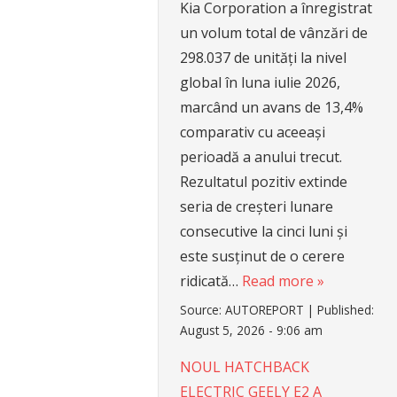
Kia Corporation a înregistrat
un volum total de vânzări de
298.037 de unități la nivel
global în luna iulie 2026,
marcând un avans de 13,4%
comparativ cu aceeași
perioadă a anului trecut.
Rezultatul pozitiv extinde
seria de creșteri lunare
consecutive la cinci luni și
este susținut de o cerere
ridicată…
Read more »
Source:
AUTOREPORT
|
Published:
August 5, 2026 - 9:06 am
NOUL HATCHBACK
ELECTRIC GEELY E2 A