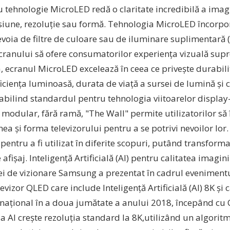
u tehnologie MicroLED redă o claritate incredibilă a imagini
iune, rezoluție sau formă. Tehnologia MicroLED încorpor
voia de filtre de culoare sau de iluminare suplimentară (
cranului să ofere consumatorilor experiența vizuală sup
ecranul MicroLED excelează în ceea ce privește durabilita
ficiența luminoasă, durata de viață a sursei de lumină ș
tabilind standardul pentru tehnologia viitoarelor displa
modular, fără ramă, "The Wall" permite utilizatorilor să 
a și forma televizorului pentru a se potrivi nevoilor lor
pentru a fi utilizat în diferite scopuri, putând transforma
afișaj. Inteligență Artificială (AI) pentru calitatea imagi
ei de vizionare Samsung a prezentat în cadrul evenimentul
evizor QLED care include Inteligență Artificială (AI) 8K și c
ernațional în a doua jumătate a anului 2018, începând cu 
a AI crește rezoluția standard la 8K,utilizând un algorit