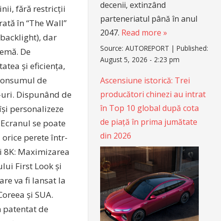
decenii, extinzând
i, fără restricții
parteneriatul până în anul
ată în “The Wall”
2047.
Read more »
backlight), dar
Source:
AUTOREPORT
|
Published:
remă. De
August 5, 2026 - 2:23 pm
tea și eficiența,
i consumul de
Ascensiune istorică: Trei
y-uri. Dispunând de
producători chinezi au intrat
în Top 10 global după cota
își personalizeze
de piață în prima jumătate
. Ecranul se poate
din 2026
 orice perete într-
nii 8K: Maximizarea
ui First Look și
are va fi lansat la
Coreea și SUA.
m patentat de