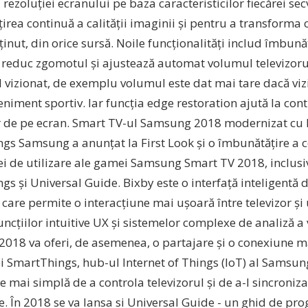
 rezoluției ecranului pe baza caracteristicilor fiecărei se
rea continuă a calității imaginii și pentru a transforma 
ținut, din orice sursă. Noile funcționalități includ îmbunătă
, reduc zgomotul și ajustează automat volumul televizorul
l vizionat, de exemplu volumul este dat mai tare dacă viz
niment sportiv. Iar funcția edge restoration ajută la con
r de pe ecran. Smart TV-ul Samsung 2018 modernizat cu 
s Samsung a anunțat la First Look și o îmbunătățire a con
ei de utilizare ale gamei Samsung Smart TV 2018, inclusi
s și Universal Guide. Bixby este o interfață inteligentă 
are permite o interacțiune mai ușoară între televizor și ut
uncțiilor intuitive UX și sistemelor complexe de analiză a
2018 va oferi, de asemenea, o partajare și o conexiune m
i SmartThings, hub-ul Internet of Things (IoT) al Samsung
 mai simplă de a controla televizorul și de a-l sincroniza
ve. În 2018 se va lansa si Universal Guide - un ghid de p