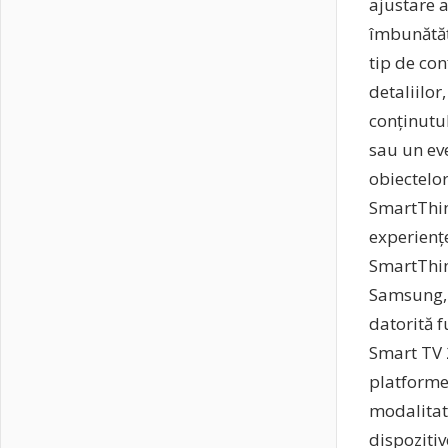
ajustare a
îmbunătăți
tip de con
detaliilor
conținutu
sau un eve
obiectelo
SmartThing
experienț
SmartThing
Samsung, c
datorită f
Smart TV 
platforme
modalitate
dispoziti