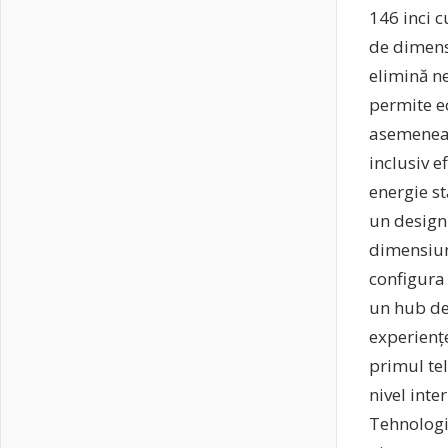
146 inci c
de dimens
elimină ne
permite e
asemenea, 
inclusiv e
energie s
un design 
dimensiune
configura 
un hub de 
experienț
primul tel
nivel int
Tehnologi