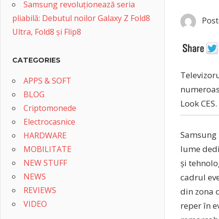
Samsung revoluționează seria
pliabilă: Debutul noilor Galaxy Z Fold8
Post
Ultra, Fold8 și Flip8
CATEGORIES
Televizor
APPS & SOFT
numeroase
BLOG
Look CES.
Criptomonede
Electrocasnice
Samsung E
HARDWARE
lume dedi
MOBILITATE
NEW STUFF
și tehnol
NEWS
cadrul eve
REVIEWS
din zona 
VIDEO
reper în e