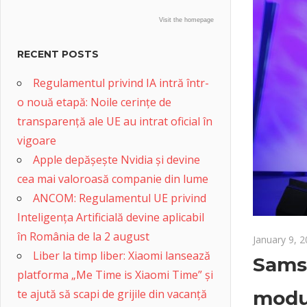
Visit the homepage
RECENT POSTS
Regulamentul privind IA intră într-
o nouă etapă: Noile cerințe de
transparență ale UE au intrat oficial în
vigoare
Apple depășește Nvidia și devine
cea mai valoroasă companie din lume
ANCOM: Regulamentul UE privind
Inteligența Artificială devine aplicabil
în România de la 2 august
January 9, 
Liber la timp liber: Xiaomi lansează
Samsu
platforma „Me Time is Xiaomi Time” și
te ajută să scapi de grijile din vacanță
modu