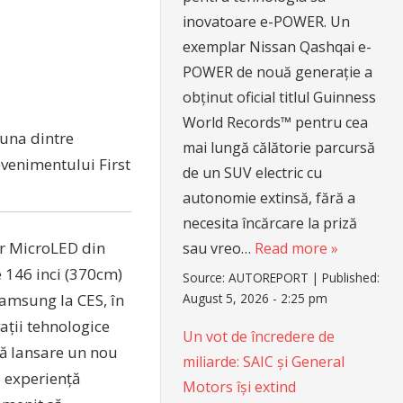
inovatoare e-POWER. Un
exemplar Nissan Qashqai e-
POWER de nouă generație a
obținut oficial titlul Guinness
World Records™ pentru cea
 una dintre
mai lungă călătorie parcursă
venimentului First
de un SUV electric cu
autonomie extinsă, fără a
necesita încărcare la priză
ar MicroLED din
sau vreo…
Read more »
 146 inci (370cm)
Source:
AUTOREPORT
|
Published:
August 5, 2026 - 2:25 pm
Samsung la CES, în
ații tehnologice
Un vot de încredere de
tă lansare un nou
miliarde: SAIC și General
o experiență
Motors își extind