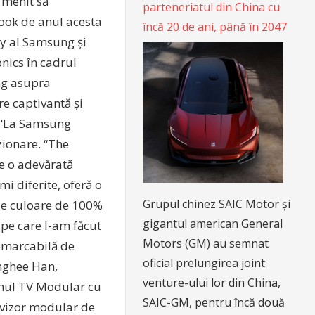
 menit să
parteneriatul din China cu
 Look de anul acesta
încă 20 de ani, până în 2047
ay al Samsung și
nics în cadrul
ng asupra
re captivantă și
. "La Samsung
zionare. “The
e o adevărată
i diferite, oferă o
Grupul chinez SAIC Motor și
 de culoare de 100%
gigantul american General
 pe care l-am făcut
Motors (GM) au semnat
remarcabilă de
oficial prelungirea joint
onghee Han,
venture-ului lor din China,
rimul TV Modular cu
SAIC-GM, pentru încă două
evizor modular de