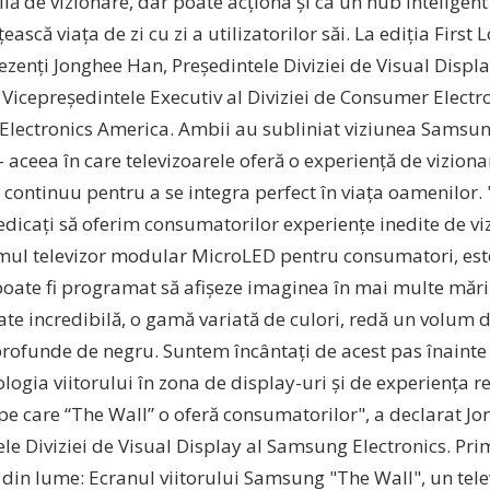
ă de vizionare, dar poate acționa și ca un hub inteligent
ască viața de zi cu zi a utilizatorilor săi. La ediția First
ezenți Jonghee Han, Președintele Diviziei de Visual Displ
Vicepreședintele Executiv al Diviziei de Consumer Electro
lectronics America. Ambii au subliniat viziunea Samsu
 - aceea în care televizoarele oferă o experiență de viziona
 continuu pentru a se integra perfect în viața oamenilor
dicați să oferim consumatorilor experiențe inedite de vi
imul televizor modular MicroLED pentru consumatori, est
poate fi programat să afișeze imaginea în mai multe mărim
ate incredibilă, o gamă variată de culori, redă un volum
profunde de negru. Suntem încântați de acest pas înainte
logia viitorului în zona de display-uri și de experiența 
 pe care “The Wall” o oferă consumatorilor", a declarat J
ele Diviziei de Visual Display al Samsung Electronics. P
din lume: Ecranul viitorului Samsung "The Wall", un tel