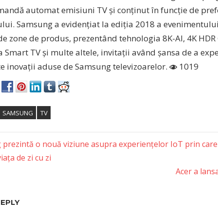
mandă automat emisiuni TV și conținut în funcție de pref
ului. Samsung a evidențiat la ediția 2018 a evenimentului
 de zone de produs, prezentând tehnologia 8K-AI, 4K HD
 Smart TV și multe altele, invitații având șansa de a ex
te inovații aduse de Samsung televizoarelor.
1019
SAMSUNG
TV
prezintă o nouă viziune asupra experiențelor IoT prin care
iața de zi cu zi
tion
Next
Acer a lan
Post:
REPLY