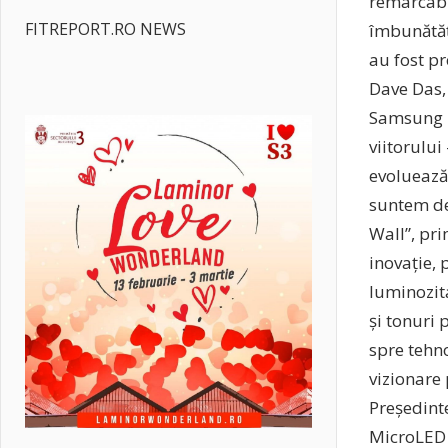
remarcabil
FITREPORT.RO NEWS
îmbunătățe
au fost pr
Dave Das, 
Samsung E
viitorului
evoluează
suntem de
Wall”, pr
inovație, 
luminozit
și tonuri 
spre tehno
vizionare
Președint
MicroLED 