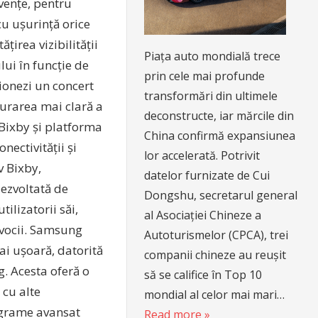
cvențe, pentru
cu ușurință orice
țirea vizibilității
Piața auto mondială trece
ui în funcție de
prin cele mai profunde
ionezi un concert
transformări din ultimele
turarea mai clară a
deconstructe, iar mărcile din
Bixby și platforma
China confirmă expansiunea
ectivității și
lor accelerată. Potrivit
v Bixby,
datelor furnizate de Cui
dezvoltată de
Dongshu, secretarul general
ilizatorii săi,
al Asociației Chineze a
 vocii. Samsung
Autoturismelor (CPCA), trei
ai ușoară, datorită
companii chineze au reușit
. Acesta oferă o
să se califice în Top 10
 cu alte
mondial al celor mai mari…
rograme avansat
Read more »