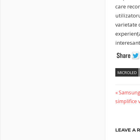
care reco
utilizator
varietate
experiența
interesan
MICROLED
Previous
Post
Samsung 
Post:
simplifice v
naviga
LEAVE A 