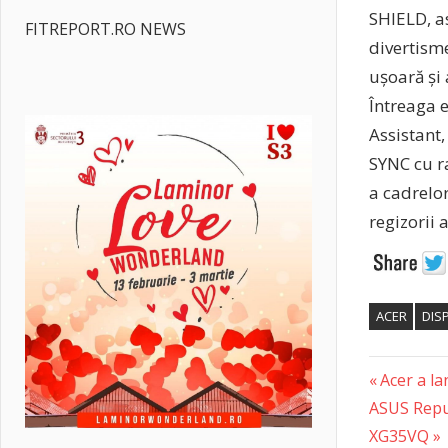
SHIELD, as
FITREPORT.RO NEWS
divertism
ușoară și 
Întreaga e
Assistant,
SYNC cu ra
a cadrelor
regizorii a
ACER
DIS
Previous
Post
Acer a l
Next
Post:
ASUS Repub
naviga
Post:
XG35VQ