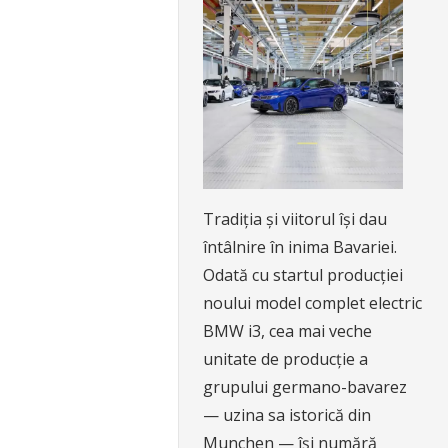
Tradiția și viitorul își dau
întâlnire în inima Bavariei.
Odată cu startul producției
noului model complet electric
BMW i3, cea mai veche
unitate de producție a
grupului germano-bavarez
— uzina sa istorică din
Munchen — își numără