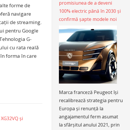
promisiunea de a deveni
 alte forme de
100% electric până în 2030 și
oferă navigare
confirmă șapte modele noi
cații de streaming.
lui pentru Google
. Tehnologia G-
ului cu rata reală
 în forma în care
Marca franceză Peugeot își
recalibrează strategia pentru
Europa și renunță la
angajamentul ferm asumat
x XG32VQ și
la sfârșitul anului 2021, prin