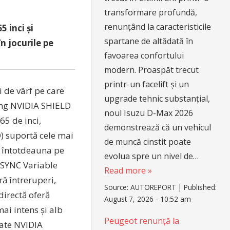
transformare profundă,
renunțând la caracteristicile
 inci și
spartane de altădată în
n jocurile pe
favoarea confortului
modern. Proaspăt trecut
printr-un facelift și un
i de vârf pe care
upgrade tehnic substanțial,
ming NVIDIA SHIELD
noul Isuzu D-Max 2026
65 de inci,
demonstrează că un vehicul
) suportă cele mai
de muncă cinstit poate
t întotdeauna pe
evolua spre un nivel de…
-SYNC Variable
Read more »
ră întreruperi,
Source:
AUTOREPORT
|
Published:
directă oferă
August 7, 2026 - 10:52 am
ai intens și alb
Peugeot renunță la
rate NVIDIA