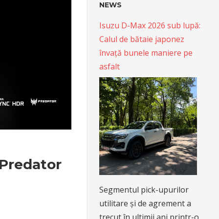
NEWS
Isuzu D-Max 2026 sub lupă:
Calul de bătaie japonez
învață bunele maniere pe
asfalt
 Predator
Segmentul pick-upurilor
utilitare și de agrement a
trecut în ultimii ani printr-o