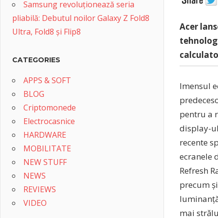
Samsung revoluționează seria
pliabilă: Debutul noilor Galaxy Z Fold8
Acer lans
Ultra, Fold8 și Flip8
tehnologi
calculato
CATEGORIES
APPS & SOFT
Imensul ec
BLOG
predecesor
Criptomonede
pentru a r
Electrocasnice
display-u
HARDWARE
recente sp
MOBILITATE
ecranele 
NEW STUFF
Refresh Ra
NEWS
precum și 
REVIEWS
luminanță 
VIDEO
mai străl