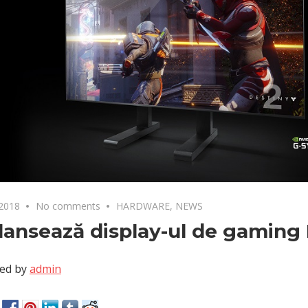
 2018
No comments
HARDWARE
,
NEWS
lansează display-ul de gaming
ed by
admin