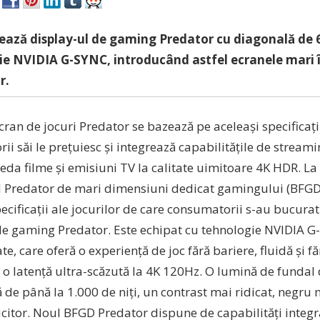
ează display-ul de gaming Predator cu diagonală de 65
e NVIDIA G-SYNC, introducând astfel ecranele mari î
r.
ran de jocuri Predator se bazează pe aceleași specificați
ii săi le prețuiesc și integrează capabilitățile de strea
eda filme și emisiuni TV la calitate uimitoare 4K HDR. La 
l Predator de mari dimensiuni dedicat gamingului (BFGD
ecificații ale jocurilor de care consumatorii s-au bucura
de gaming Predator. Este echipat cu tehnologie NVIDIA G
te, care oferă o experiență de joc fără bariere, fluidă și fă
o latență ultra-scăzută la 4K 120Hz. O lumină de fundal 
de până la 1.000 de niți, un contrast mai ridicat, negru m
ucitor. Noul BFGD Predator dispune de capabilități integ