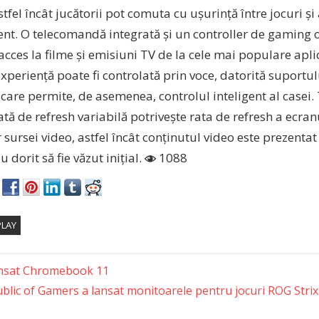
tfel încât jucătorii pot comuta cu ușurință între jocuri și
ent. O telecomandă integrată și un controller de gaming 
acces la filme și emisiuni TV de la cele mai populare apli
xperiență poate fi controlată prin voce, datorită suportu
 care permite, de asemenea, controlul inteligent al casei
tă de refresh variabilă potrivește rata de refresh a ecran
 sursei video, astfel încât conținutul video este prezentat
u dorit să fie văzut inițial.
1088
PLAY
ansat Chromebook 11
lic of Gamers a lansat monitoarele pentru jocuri ROG Stri
tion