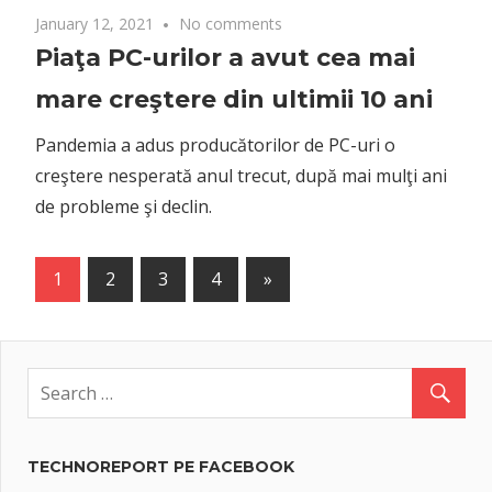
January 12, 2021
No comments
Piaţa PC-urilor a avut cea mai
mare creştere din ultimii 10 ani
Pandemia a adus producătorilor de PC-uri o
creştere nesperată anul trecut, după mai mulţi ani
de probleme şi declin.
Posts
Next
1
2
3
4
»
Posts
navigation
TECHNOREPORT PE FACEBOOK