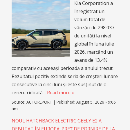
Kia Corporation a
înregistrat un
volum total de
vânzări de 298.037
de unități la nivel
global în luna iulie
2026, marcând un
avans de 13,4%
comparativ cu aceeași perioadă a anului trecut.
Rezultatul pozitiv extinde seria de creșteri lunare
consecutive la cinci luni și este susținut de o
cerere ridicată…
Read more »
Source:
AUTOREPORT
|
Published:
August 5, 2026 - 9:06
am
NOUL HATCHBACK ELECTRIC GEELY E2 A
DEBUTAT ÎN EUROPA: PREȚ DE PORNIRE DE LA