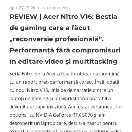
April 27, 2026
No comments
REVIEW | Acer Nitro V16: Bestia
de gaming care a făcut
„reconversie profesională”.
Performanță fără compromisuri
în editare video și multitasking
Seria Nitro de la Acer a fost întotdeauna sinonimă
cu un raport preț-performanță corect. Însă, odată
cu noul Nitro V16, linia de demarcație dintre un
laptop de gaming și un workstation portabil a
devenit aproape invizibilă. Am testat versiunea „full
options” cu NVIDIA GeForce RTX 5070 și am
descoperit un laptop care, deși s-a născut pentru
eSport, s-a dovedit a fi o unealtă de producție video