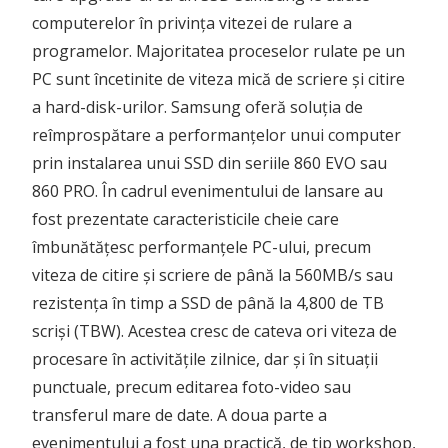
computerelor în privința vitezei de rulare a
programelor.
Majoritatea proceselor rulate pe un
PC sunt încetinite de viteza mică de scriere și citire
a hard-disk-urilor. Samsung oferă soluția de
reîmprospătare a performanțelor unui computer
prin instalarea unui SSD din seriile 860 EVO sau
860 PRO. În cadrul evenimentului de lansare au
fost prezentate caracteristicile cheie care
îmbunătățesc performanțele PC-ului, precum
viteza de citire și scriere de până la 560MB/s sau
rezistența în timp a SSD de până la 4,800 de TB
scriși (TBW). Acestea cresc de cateva ori viteza de
procesare în activitățile zilnice, dar și în situații
punctuale, precum editarea foto-video sau
transferul mare de date. A doua parte a
evenimentului a fost una practică, de tip workshop,