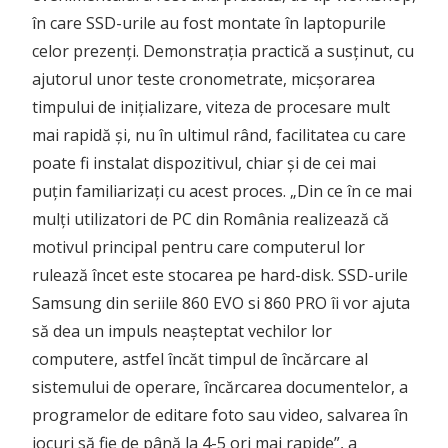
în care SSD-urile au fost montate în laptopurile
celor prezenți. Demonstrația practică a susținut, cu
ajutorul unor teste cronometrate, micșorarea
timpului de inițializare, viteza de procesare mult
mai rapidă și, nu în ultimul rând, facilitatea cu care
poate fi instalat dispozitivul, chiar și de cei mai
puțin familiarizați cu acest proces. „Din ce în ce mai
mulți utilizatori de PC din România realizează că
motivul principal pentru care computerul lor
rulează încet este stocarea pe hard-disk. SSD-urile
Samsung din seriile 860 EVO si 860 PRO îi vor ajuta
să dea un impuls neașteptat vechilor lor
computere, astfel încăt timpul de încărcare al
sistemului de operare, încărcarea documentelor, a
programelor de editare foto sau video, salvarea în
jocuri să fie de până la 4-5 ori mai rapide”, a