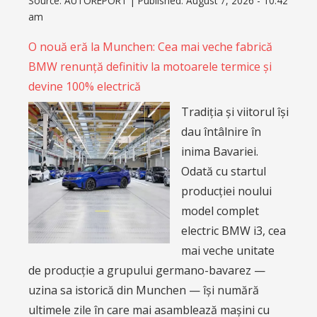
Source:
AUTOREPORT
|
Published:
August 7, 2026 - 10:42
am
O nouă eră la Munchen: Cea mai veche fabrică
BMW renunță definitiv la motoarele termice și
devine 100% electrică
Tradiția și viitorul își
dau întâlnire în
inima Bavariei.
Odată cu startul
producției noului
model complet
electric BMW i3, cea
mai veche unitate
de producție a grupului germano-bavarez —
uzina sa istorică din Munchen — își numără
ultimele zile în care mai asamblează mașini cu