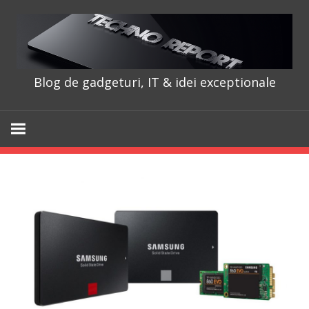
Skip
to
content
Blog de gadgeturi, IT & idei exceptionale
TechnoRepo