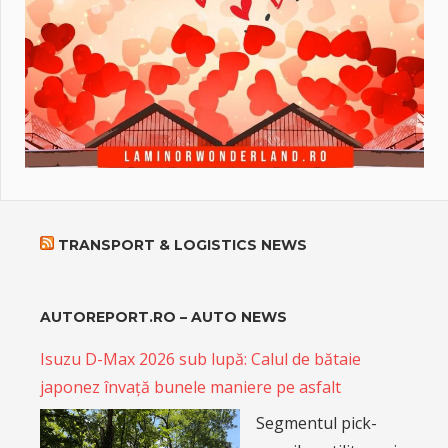
TRANSPORT & LOGISTICS NEWS
AUTOREPORT.RO – AUTO NEWS
Isuzu D-Max 2026 sub lupă: Calul de bătaie
japonez învață bunele maniere pe asfalt
Segmentul pick-