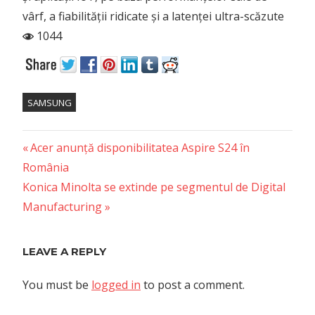
vârf, a fiabilității ridicate și a latenței ultra-scăzute
1044
SAMSUNG
Previous
Post
Acer anunță disponibilitatea Aspire S24 în
Post:
România
navigation
Next
Konica Minolta se extinde pe segmentul de Digital
Post:
Manufacturing
LEAVE A REPLY
You must be
logged in
to post a comment.