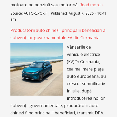
motoare pe benzină sau motorină.
Read more »
Source:
AUTOREPORT
|
Published:
August 7, 2026 - 10:41
am
Producătorii auto chinezi, principalii beneficiari ai
subvenților guvernamentale EV din Germania
Vânzările de
vehicule electrice
(EV) în Germania,
cea mai mare piața
auto europeană, au
crescut semnificativ
în iulie, după
introducerea noilor
subvenții guvernamentale, producătorii auto
chinezi fiind principalii beneficiari, transmit DPA.