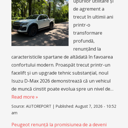
upurilor utilitare și
de agrement a
trecut în ultimii ani
printr-o
transformare
profundă,
renunțând la
caracteristicile spartane de altădată în favoarea
confortului modern. Proaspăt trecut printr-un
facelift și un upgrade tehnic substanțial, noul
Isuzu D-Max 2026 demonstrează că un vehicul
de muncă cinstit poate evolua spre un nivel de…
Read more »
Source:
AUTOREPORT
|
Published:
August 7, 2026 - 10:52
am
Peugeot renunță la promisiunea de a deveni