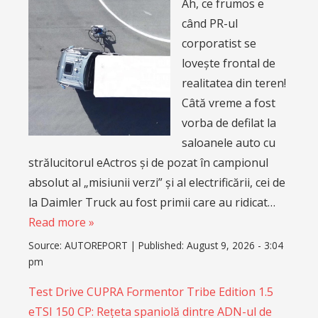
Ah, ce frumos e
când PR-ul
corporatist se
lovește frontal de
realitatea din teren!
Câtă vreme a fost
vorba de defilat la
saloanele auto cu
strălucitorul eActros și de pozat în campionul
absolut al „misiunii verzi” și al electrificării, cei de
la Daimler Truck au fost primii care au ridicat…
Read more »
Source:
AUTOREPORT
|
Published:
August 9, 2026 - 3:04
pm
Test Drive CUPRA Formentor Tribe Edition 1.5
eTSI 150 CP: Rețeta spaniolă dintre ADN-ul de