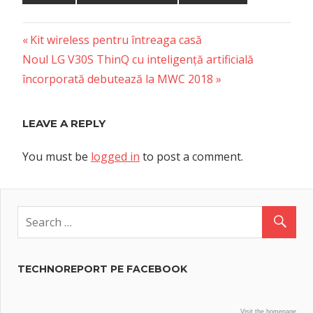
Previous
Post
Kit wireless pentru întreaga casă
Next
Post:
Noul LG V30S ThinQ cu inteligență artificială
navigation
Post:
încorporată debutează la MWC 2018
LEAVE A REPLY
You must be
logged in
to post a comment.
TECHNOREPORT PE FACEBOOK
Visit the homepage