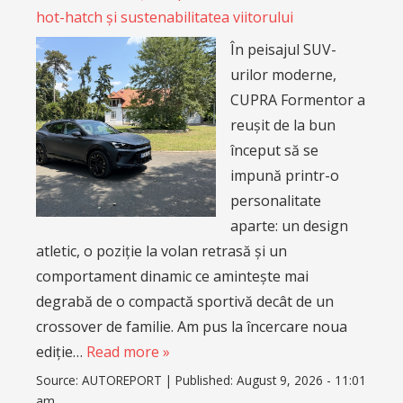
hot-hatch și sustenabilitatea viitorului
În peisajul SUV-
urilor moderne,
CUPRA Formentor a
reușit de la bun
început să se
impună printr-o
personalitate
aparte: un design
atletic, o poziție la volan retrasă și un
comportament dinamic ce amintește mai
degrabă de o compactă sportivă decât de un
crossover de familie. Am pus la încercare noua
ediție…
Read more »
Source:
AUTOREPORT
|
Published:
August 9, 2026 - 11:01
am