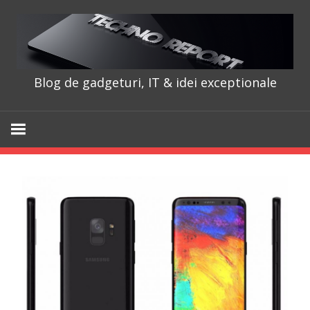
Skip
to
content
Blog de gadgeturi, IT & idei exceptionale
TechnoRepo