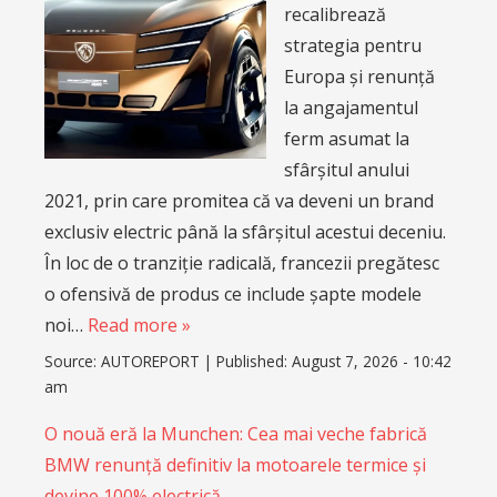
recalibrează
strategia pentru
Europa și renunță
la angajamentul
ferm asumat la
sfârșitul anului
2021, prin care promitea că va deveni un brand
exclusiv electric până la sfârșitul acestui deceniu.
În loc de o tranziție radicală, francezii pregătesc
o ofensivă de produs ce include șapte modele
noi…
Read more »
Source:
AUTOREPORT
|
Published:
August 7, 2026 - 10:42
am
O nouă eră la Munchen: Cea mai veche fabrică
BMW renunță definitiv la motoarele termice și
devine 100% electrică