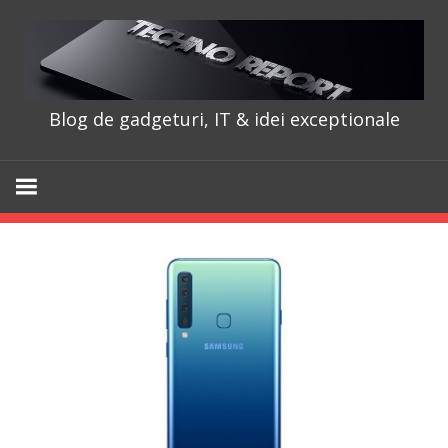
Skip
to
content
Blog de gadgeturi, IT & idei exceptionale
TechnoRepo