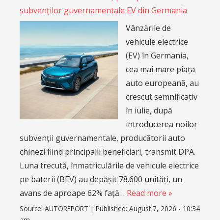
subvenților guvernamentale EV din Germania
Vânzările de
vehicule electrice
(EV) în Germania,
cea mai mare piața
auto europeană, au
crescut semnificativ
în iulie, după
introducerea noilor
subvenții guvernamentale, producătorii auto
chinezi fiind principalii beneficiari, transmit DPA.
Luna trecută, înmatriculările de vehicule electrice
pe baterii (BEV) au depășit 78.600 unități, un
avans de aproape 62% față…
Read more »
Source:
AUTOREPORT
|
Published:
August 7, 2026 - 10:34
am