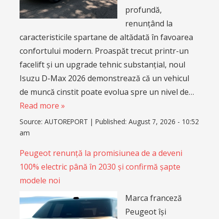
profundă,
renunțând la
caracteristicile spartane de altădată în favoarea
confortului modern. Proaspăt trecut printr-un
facelift și un upgrade tehnic substanțial, noul
Isuzu D-Max 2026 demonstrează că un vehicul
de muncă cinstit poate evolua spre un nivel de…
Read more »
Source:
AUTOREPORT
|
Published:
August 7, 2026 - 10:52
am
Peugeot renunță la promisiunea de a deveni
100% electric până în 2030 și confirmă șapte
modele noi
Marca franceză
Peugeot își