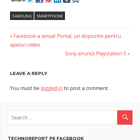
SAMSUNG
SMARTPHONE
Previous
Post
Facebook a lansat Portal, un dispozitiv pentru
Post:
apeluri video
navigation
Next
Sony anunță Playstation 5
Post:
LEAVE A REPLY
You must be
logged in
to post a comment.
TECHNOREPORT PE FACEBOOK