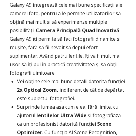
Galaxy A9 integrează cele mai bune specificații ale
camerei foto, pentru a le permite utilizatorilor să
obțină mai mult și să experimenze multiple
posibilități.
Camera Principală Quad Inovativă
Galaxy A9 îți permite să faci fotografii dinamice și
reușite, fără să fii nevoit să depui efort
suplimentar. Având patru lentile, îți va fi mult mai
ușor să îți pui în practică creativitatea și să obții
fotografii uimitoare.
Vei obține cele mai bune detalii datorită funcției
2x Optical Zoom,
indiferent de cât de depărtat
este subiectul fotografiei.
Surprinde lumea așa cum e ea, fără limite, cu
ajutorul
lentilelor Ultra Wide
și fotografiază
ca un profesionist datorită funcției
Scene
Optimizer
. Cu funcția Al Scene Recognition,