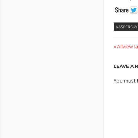
KASPERSKY
Previous
Post
Allview l
Post:
naviga
LEAVE A 
You must