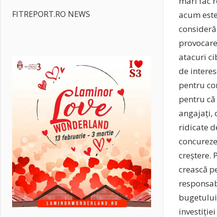
mari fac 
FITREPORT.RO NEWS
acum este
consideră 
provocare,
atacuri c
de interes
pentru com
pentru că 
angajați, 
ridicate d
concureze 
creștere. 
crească pe
responsabi
bugetului,
investiție