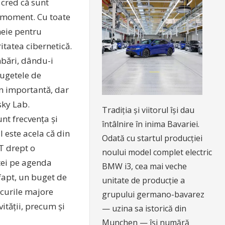
 cred că sunt
t moment. Cu toate
heie pentru
ritatea cibernetică.
mbări, dându-i
bugetele de
in importantă, dar
sky Lab.
Tradiția și viitorul își dau
nt frecvența și
întâlnire în inima Bavariei.
l este acela că din
Odată cu startul producției
IT drept o
noului model complet electric
stei pe agenda
BMW i3, cea mai veche
 fapt, un buget de
unitate de producție a
scurile majore
grupului germano-bavarez
vității, precum și
— uzina sa istorică din
Munchen — își numără