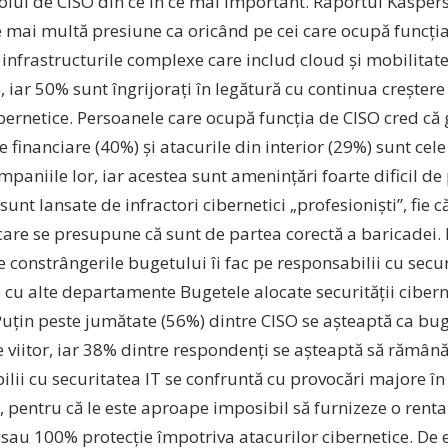
rolul de CISO din ce în ce mai important. Raportul Kasper
 mai multă presiune ca oricând pe cei care ocupă funcți
infrastructurile complexe care includ cloud și mobilitat
 iar 50% sunt îngrijorați în legătură cu continua creșter
ibernetice. Persoanele care ocupă funcția de CISO cred că
e financiare (40%) și atacurile din interior (29%) sunt cel
paniile lor, iar acestea sunt amenințări foarte dificil de p
sunt lansate de infractori cibernetici „profesioniști”, fie c
care se presupune că sunt de partea corectă a baricadei. 
e constrângerile bugetului îi fac pe responsabilii cu secur
cu alte departamente Bugetele alocate securității cibern
Puțin peste jumătate (56%) dintre CISO se așteaptă ca bug
 viitor, iar 38% dintre respondenți se așteaptă să rămână l
lii cu securitatea IT se confruntă cu provocări majore în
 pentru că le este aproape imposibil să furnizeze o rentab
i sau 100% protecție împotriva atacurilor cibernetice. De