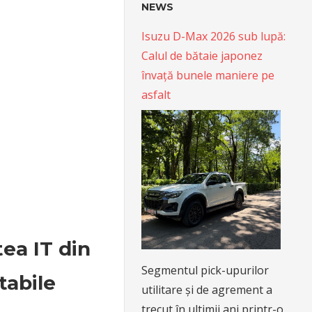
NEWS
Isuzu D-Max 2026 sub lupă:
Calul de bătaie japonez
învață bunele maniere pe
asfalt
tea IT din
Segmentul pick-upurilor
tabile
utilitare și de agrement a
trecut în ultimii ani printr-o