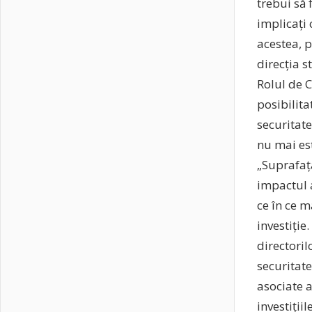
trebui să 
implicați
acestea, 
direcția s
Rolul de C
posibilita
securitate
nu mai es
„Suprafața
impactul a
ce în ce m
investiție
directoril
securitate
asociate a
investiții