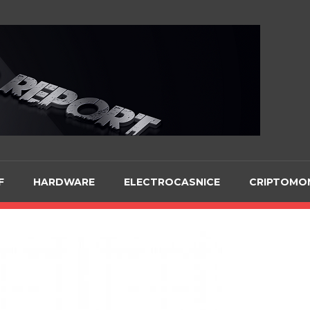
Te
F
HARDWARE
ELECTROCASNICE
CRIPTOMO