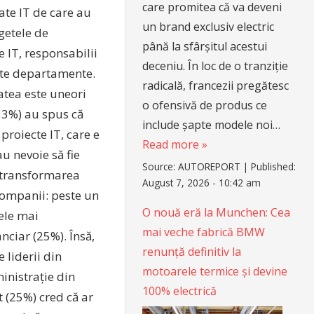
care promitea că va deveni
ate IT de care au
un brand exclusiv electric
getele de
până la sfârșitul acestui
e IT, responsabilii
deceniu. În loc de o tranziție
alte departamente.
radicală, francezii pregătesc
atea este uneori
o ofensivă de produs ce
(33%) au spus că
include șapte modele noi…
proiecte IT, care e
Read more »
au nevoie să fie
Source:
AUTOREPORT
|
Published:
c transformarea
August 7, 2026 - 10:42 am
companii: peste un
O nouă eră la Munchen: Cea
cele mai
mai veche fabrică BMW
anciar (25%). Însă,
renunță definitiv la
 liderii din
motoarele termice și devine
inistrație din
100% electrică
t (25%) cred că ar