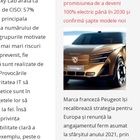
sky Lab arată că
promisiunea de a deveni
a de CISO: 57%
100% electric până în 2030 și
e principala
confirmă șapte modele noi
e a numărului de
 grupurile motivate
e mai mari riscuri
revenit, fie
ă sunt realizate de
Provocările
itatea IT să
etice sunt în
Marca franceză Peugeot își
etele lor să
recalibrează strategia pentru
a fel. Însă
Europa și renunță la
 privința
angajamentul ferm asumat
ilitate clară a
la sfârșitul anului 2021, prin
 exemplu, peste o