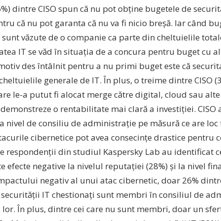
6%) dintre CISO spun că nu pot obține bugetele de securit
tru că nu pot garanta că nu va fi nicio breșă. Iar când bu
 sunt văzute de o companie ca parte din cheltuielile total
atea IT se văd în situația de a concura pentru buget cu 
motiv des întâlnit pentru a nu primi buget este că securit
cheltuielile generale de IT. În plus, o treime dintre CISO 
re le-a putut fi alocat merge către digital, cloud sau alte 
 demonstreze o rentabilitate mai clară a investiției. CISO 
la nivel de consiliu de administrație pe măsură ce are lo
tacurile cibernetice pot avea consecințe drastice pentru 
re respondenții din studiul Kaspersky Lab au identificat 
 efecte negative la nivelul reputației (28%) și la nivel fin
mpactului negativ al unui atac cibernetic, doar 26% dintre
ecurității IT chestionați sunt membri în consiliul de adm
or. În plus, dintre cei care nu sunt membri, doar un sfer