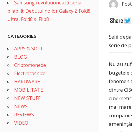
Samsung revoluționează seria
Post
pliabilă: Debutul noilor Galaxy Z Fold8
Ultra, Fold8 și Flip8
Șefii dep
CATEGORIES
serie de p
APPS & SOFT
BLOG
Nu au sufi
Criptomonede
bugetele d
Electrocasnice
fenomen e
HARDWARE
dintre CIS
MOBILITATE
NEW STUFF
cibernetic
NEWS
mai mare î
REVIEWS
companiei
VIDEO
amenințăr