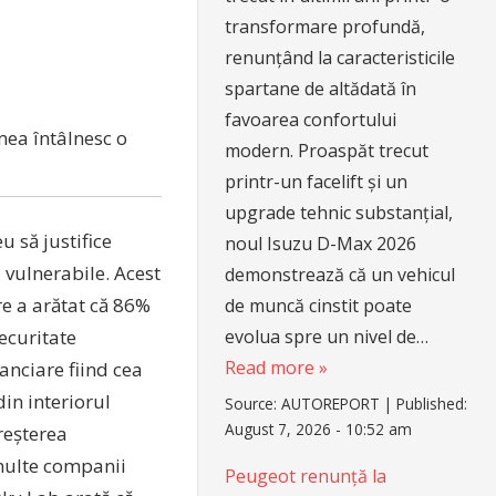
transformare profundă,
renunțând la caracteristicile
spartane de altădată în
favoarea confortului
mea întâlnesc o
modern. Proaspăt trecut
printr-un facelift și un
upgrade tehnic substanțial,
u să justifice
noul Isuzu D-Max 2026
 vulnerabile. Acest
demonstrează că un vehicul
re a arătat că 86%
de muncă cinstit poate
securitate
evolua spre un nivel de…
Read more »
anciare fiind cea
in interiorul
Source:
AUTOREPORT
|
Published:
August 7, 2026 - 10:52 am
reșterea
 multe companii
Peugeot renunță la