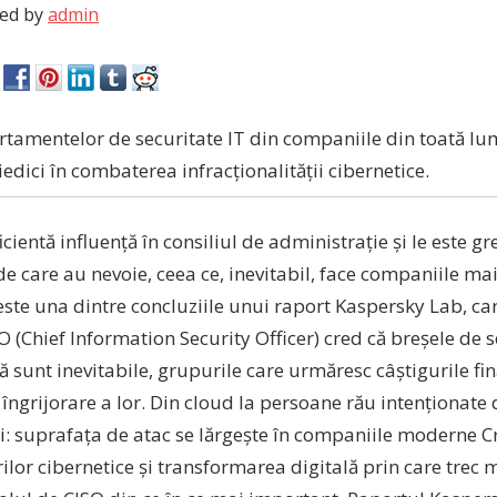
ed by
admin
artamentelor de securitate IT din companiile din toată lu
iedici în combaterea infracționalității cibernetice.
cientă influență în consiliul de administrație și le este gre
e care au nevoie, ceea ce, inevitabil, face companiile mai
ste una dintre concluziile unui raport Kaspersky Lab, ca
O (Chief Information Security Officer) cred că breșele de 
ă sunt inevitabile, grupurile care urmăresc câștigurile fin
ngrijorare a lor. Din cloud la persoane rău intenționate d
: suprafața de atac se lărgește în companiile moderne C
ilor cibernetice și transformarea digitală prin care trec