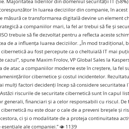
fie. Majoritatea liderilor din domeniul securității IT (58%)
 corespunzător în luarea deciziilor din companie, în aces
pe măsură ce transformarea digitală devine un element c
trategică a companiilor mari, la fel ar trebui să fie și secu
ISO trebuie să fie dezvoltat pentru a reflecta aceste schi
tea de a influența luarea deciziilor. „În mod tradițional, 
 cibernetică au fost percepute ca o cheltuială IT mai puț
te cazul”, spune Maxim Frolov, VP Global Sales la Kasper
 de atac a companiilor moderne este în creștere, la fel su
menințărilor cibernetice și costul incidentelor. Rezultatu
ai mulți factori decidenți încep să considere securitatea 
. Astăzi riscurile de securitate cibernetică sunt în capul li
or generali, financiari și a celor responsabili cu riscul. De
 cibernetică nu este doar o cale de a preveni breșele și ri
cestora, ci și o modalitate de a proteja continuitatea acti
le esențiale ale companiei.”
1139