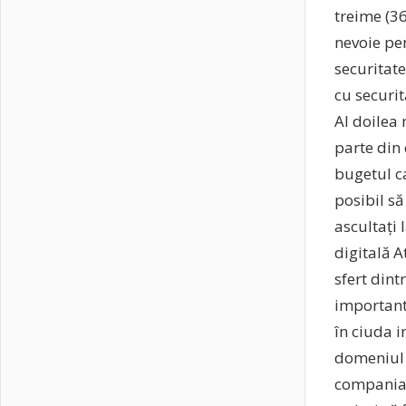
treime (3
nevoie pen
securitate
cu securit
Al doilea 
parte din 
bugetul ca
posibil să
ascultați 
digitală A
sfert dint
importante
în ciuda i
domeniul s
compania l