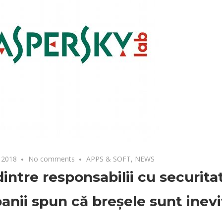
 2018
No comments
APPS & SOFT
,
NEWS
intre responsabilii cu securita
nii spun că breșele sunt inevi