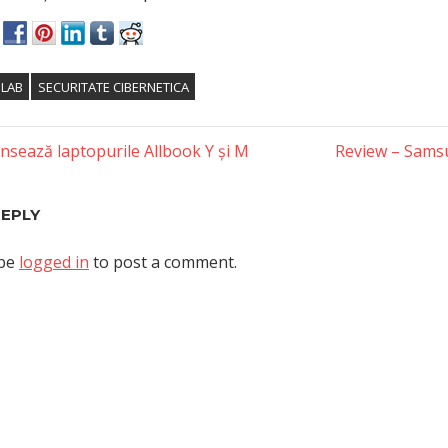
 LAB
SECURITATE CIBERNETICA
Next
ansează laptopurile Allbook Y și M
Review – Sams
Post:
tion
REPLY
 be
logged in
to post a comment.