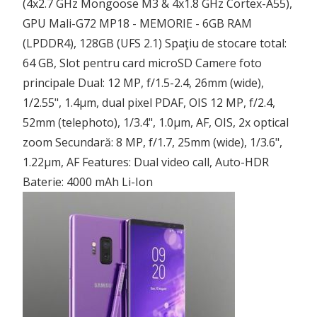
(4x2.7 GHz Mongoose M3 & 4x1.8 GHz Cortex-A55),
GPU Mali-G72 MP18 - MEMORIE - 6GB RAM
(LPDDR4), 128GB (UFS 2.1) Spaţiu de stocare total:
64 GB, Slot pentru card microSD Camere foto
principale Dual: 12 MP, f/1.5-2.4, 26mm (wide),
1/2.55", 1.4µm, dual pixel PDAF, OIS 12 MP, f/2.4,
52mm (telephoto), 1/3.4", 1.0µm, AF, OIS, 2x optical
zoom Secundară: 8 MP, f/1.7, 25mm (wide), 1/3.6",
1.22µm, AF Features: Dual video call, Auto-HDR
Baterie: 4000 mAh Li-Ion