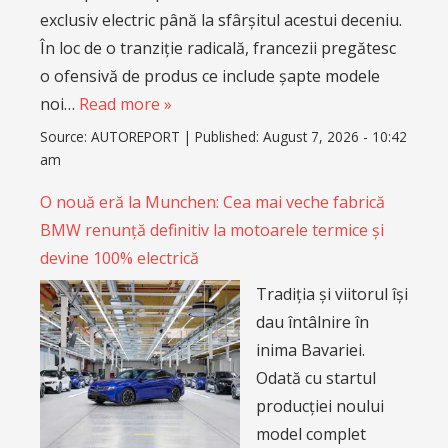
exclusiv electric până la sfârșitul acestui deceniu.
În loc de o tranziție radicală, francezii pregătesc
o ofensivă de produs ce include șapte modele
noi…
Read more »
Source:
AUTOREPORT
|
Published:
August 7, 2026 - 10:42
am
O nouă eră la Munchen: Cea mai veche fabrică
BMW renunță definitiv la motoarele termice și
devine 100% electrică
Tradiția și viitorul își
dau întâlnire în
inima Bavariei.
Odată cu startul
producției noului
model complet