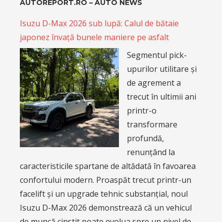
AUTOREPORT.RO – AUTO NEWS
Isuzu D-Max 2026 sub lupă: Calul de bătaie
japonez învață bunele maniere pe asfalt
Segmentul pick-
upurilor utilitare și
de agrement a
trecut în ultimii ani
printr-o
transformare
profundă,
renunțând la
caracteristicile spartane de altădată în favoarea
confortului modern. Proaspăt trecut printr-un
facelift și un upgrade tehnic substanțial, noul
Isuzu D-Max 2026 demonstrează că un vehicul
de muncă cinstit poate evolua spre un nivel de…