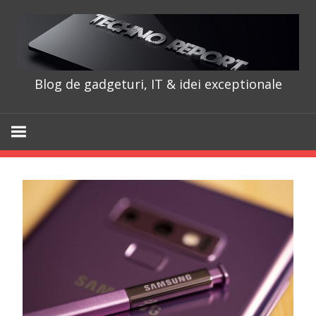
Skip
to
content
Blog de gadgeturi, IT & idei exceptionale
TechnoRepo