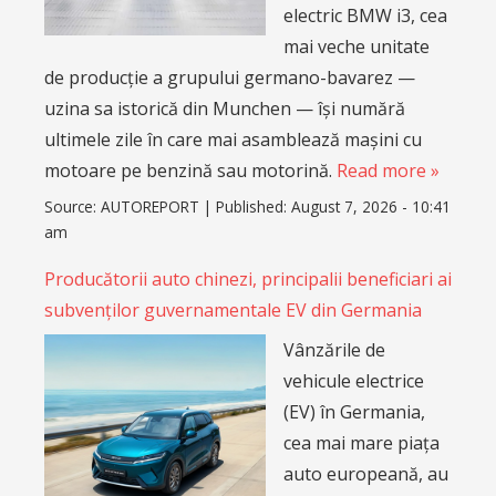
electric BMW i3, cea
mai veche unitate
de producție a grupului germano-bavarez —
uzina sa istorică din Munchen — își numără
ultimele zile în care mai asamblează mașini cu
motoare pe benzină sau motorină.
Read more »
Source:
AUTOREPORT
|
Published:
August 7, 2026 - 10:41
am
Producătorii auto chinezi, principalii beneficiari ai
subvenților guvernamentale EV din Germania
Vânzările de
vehicule electrice
(EV) în Germania,
cea mai mare piața
auto europeană, au