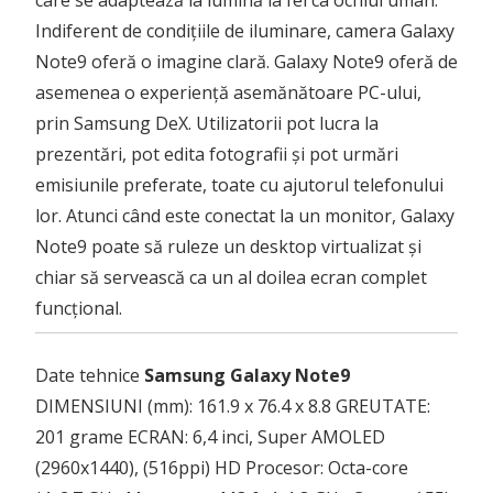
care se adaptează la lumină la fel ca ochiul uman.
Indiferent de condițiile de iluminare, camera Galaxy
Note9 oferă o imagine clară. Galaxy Note9 oferă de
asemenea o experiență asemănătoare PC-ului,
prin Samsung DeX. Utilizatorii pot lucra la
prezentări, pot edita fotografii și pot urmări
emisiunile preferate, toate cu ajutorul telefonului
lor. Atunci când este conectat la un monitor, Galaxy
Note9 poate să ruleze un desktop virtualizat și
chiar să servească ca un al doilea ecran complet
funcțional.
Date tehnice
Samsung Galaxy Note9
DIMENSIUNI (mm): 161.9 x 76.4 x 8.8 GREUTATE:
201 grame ECRAN: 6,4 inci, Super AMOLED
(2960x1440), (516ppi) HD Procesor: Octa-core