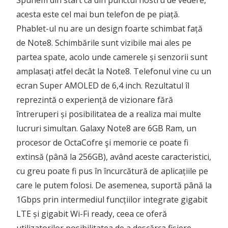
Spunem din start că din punctul nostru de vedere,
acesta este cel mai bun telefon de pe piață.
Phablet-ul nu are un design foarte schimbat față
de Note8. Schimbările sunt vizibile mai ales pe
partea spate, acolo unde camerele și senzorii sunt
amplasați atfel decât la Note8. Telefonul vine cu un
ecran Super AMOLED de 6,4 inch. Rezultatul îl
reprezintă o experiență de vizionare fără
întreruperi și posibilitatea de a realiza mai multe
lucruri simultan. Galaxy Note8 are 6GB Ram, un
procesor de OctaCofre şi memorie ce poate fi
extinsă (până la 256GB), având aceste caracteristici,
cu greu poate fi pus în încurcătură de aplicațiile pe
care le putem folosi. De asemenea, suportă până la
1Gbps prin intermediul funcțiilor integrate gigabit
LTE și gigabit Wi-Fi ready, ceea ce oferă