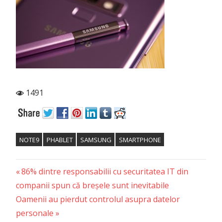
1491
NOTE9
PHABLET
SAMSUNG
SMARTPHONE
Previous
Post
86% dintre responsabilii cu securitatea IT din
Post:
companii spun că breșele sunt inevitabile
navigation
Next
Oamenii au pierdut controlul asupra datelor
Post:
personale