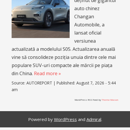
deținut de gigantul
auto chinez
Changan
Automobile, a
lansat oficial
versiunea
actualizată a modelului S05. Actualizarea anuală
vine să consolideze poziția unuia dintre cele mai
populare SUV-uri compacte ale mărcii pe piața
din China.
Read more »
Source:
AUTOREPORT
|
Published:
August 7, 2026 - 5:44
am
WordPress RSS Feed by
Theme Mason
Powered by
WordPress
and
Admiral
.