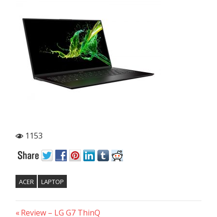
1153
ACER
LAPTOP
Previous
Post
Review – LG G7 ThinQ