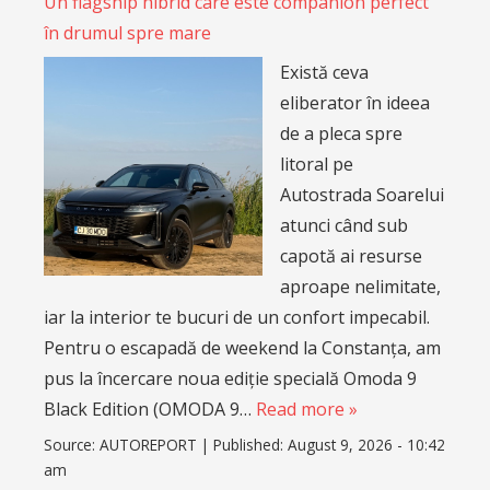
Un flagship hibrid care este companion perfect
în drumul spre mare
Există ceva
eliberator în ideea
de a pleca spre
litoral pe
Autostrada Soarelui
atunci când sub
capotă ai resurse
aproape nelimitate,
iar la interior te bucuri de un confort impecabil.
Pentru o escapadă de weekend la Constanța, am
pus la încercare noua ediție specială Omoda 9
Black Edition (OMODA 9…
Read more »
Source:
AUTOREPORT
|
Published:
August 9, 2026 - 10:42
am