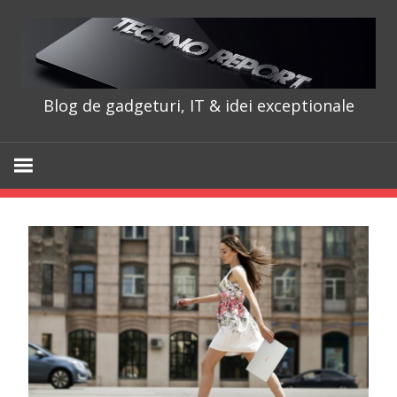
Skip
to
content
Blog de gadgeturi, IT & idei exceptionale
TechnoRepo