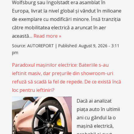
Wolfsburg sau Ingolstadt era asamblat în
Europa, livrat la nivel global și vândut în milioane
de exemplare cu modificări minore. Însă tranziția
către mobilitatea electrică a aruncat în aer
această…
Read more »
Source:
AUTOREPORT
|
Published:
August 9, 2026 - 3:11
pm
Paradoxul mașinilor electrice: Bateriile s-au
ieftinit masiv, dar prețurile din showroom-uri
refuză să scadă la fel de repede. De ce există încă
loc pentru ieftiniri?
Dacă ai analizat
piața auto în ultimii
ani cu gândul la o
mașină electrică,