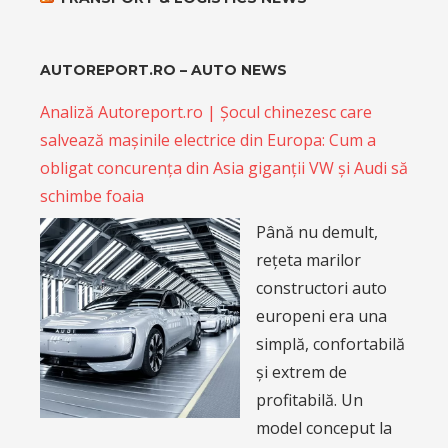
AUTOREPORT.RO – AUTO NEWS
Analiză Autoreport.ro | Șocul chinezesc care
salvează mașinile electrice din Europa: Cum a
obligat concurența din Asia giganții VW și Audi să
schimbe foaia
Până nu demult,
rețeta marilor
constructori auto
europeni era una
simplă, confortabilă
și extrem de
profitabilă. Un
model conceput la