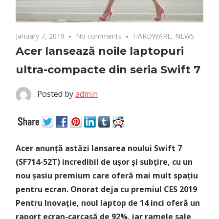
January 7, 2019
No comments
HARDWARE
,
NEWS
Acer lansează noile laptopuri
ultra-compacte din seria Swift 7
Posted by
admin
Acer anunță astăzi lansarea noului Swift 7
(SF714-52T) incredibil de ușor și subțire, cu un
nou șasiu premium care oferă mai mult spațiu
pentru ecran. Onorat deja cu premiul CES 2019
Pentru Inovație, noul laptop de 14 inci oferă un
raport ecran-carcasă de 92%, iar ramele sale