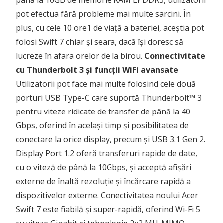
până la 16GB de memorie RAM LPDDR3, utilizatorii
pot efectua fără probleme mai multe sarcini. În
plus, cu cele 10 ore1 de viață a bateriei, aceștia pot
folosi Swift 7 chiar și seara, dacă își doresc să
lucreze în afara orelor de la birou.
Connectivitate
cu Thunderbolt 3 și funcții WiFi avansate
Utilizatorii pot face mai multe folosind cele două
porturi USB Type-C care suportă Thunderbolt™ 3
pentru viteze ridicate de transfer de până la 40
Gbps, oferind în același timp și posibilitatea de
conectare la orice display, precum și USB 3.1 Gen 2.
Display Port 1.2 oferă transferuri rapide de date,
cu o viteză de până la 10Gbps, și acceptă afișări
externe de înaltă rezoluție și încărcare rapidă a
dispozitivelor externe. Conectivitatea noului Acer
Swift 7 este fiabilă și super-rapidă, oferind Wi-Fi 5