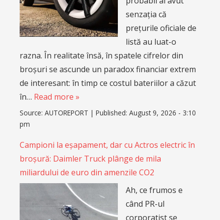
probabil ai avut
senzația că
prețurile oficiale de
listă au luat-o
razna. În realitate însă, în spatele cifrelor din
broșuri se ascunde un paradox financiar extrem
de interesant: în timp ce costul bateriilor a căzut
în…
Read more »
Source:
AUTOREPORT
|
Published:
August 9, 2026 - 3:10
pm
Campioni la eșapament, dar cu Actros electric în
broșură: Daimler Truck plânge de mila
miliardului de euro din amenzile CO2
Ah, ce frumos e
când PR-ul
corporatist se