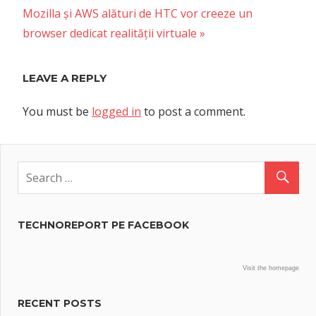
Next
Post:
Mozilla și AWS alături de HTC vor creeze un
navigation
Post:
browser dedicat realității virtuale
LEAVE A REPLY
You must be
logged in
to post a comment.
TECHNOREPORT PE FACEBOOK
Visit the homepage
RECENT POSTS