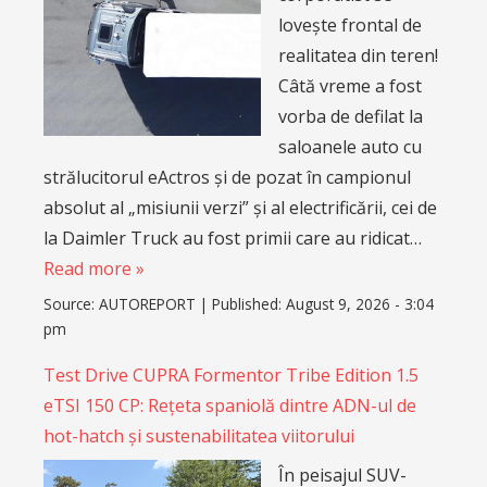
lovește frontal de
realitatea din teren!
Câtă vreme a fost
vorba de defilat la
saloanele auto cu
strălucitorul eActros și de pozat în campionul
absolut al „misiunii verzi” și al electrificării, cei de
la Daimler Truck au fost primii care au ridicat…
Read more »
Source:
AUTOREPORT
|
Published:
August 9, 2026 - 3:04
pm
Test Drive CUPRA Formentor Tribe Edition 1.5
eTSI 150 CP: Rețeta spaniolă dintre ADN-ul de
hot-hatch și sustenabilitatea viitorului
În peisajul SUV-