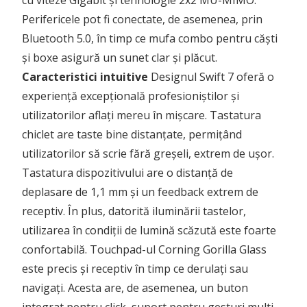
cu viteze Gigabit și tehnologie 2x2 MU-MIMO.
Perifericele pot fi conectate, de asemenea, prin
Bluetooth 5.0, în timp ce mufa combo pentru căști
și boxe asigură un sunet clar și plăcut.
Caracteristici intuitive
Designul Swift 7 oferă o
experiență excepțională profesioniștilor și
utilizatorilor aflați mereu în mișcare. Tastatura
chiclet are taste bine distanțate, permițând
utilizatorilor să scrie fără greșeli, extrem de ușor.
Tastatura dispozitivului are o distanță de
deplasare de 1,1 mm și un feedback extrem de
receptiv. În plus, datorită iluminării tastelor,
utilizarea în condiții de lumină scăzută este foarte
confortabilă. Touchpad-ul Corning Gorilla Glass
este precis și receptiv în timp ce derulați sau
navigați. Acesta are, de asemenea, un buton