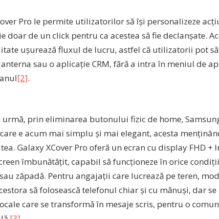
ver Pro le permite utilizatorilor să își personalizeze acți
ie doar de un click pentru ca acestea să fie declanșate. A
itate ușurează fluxul de lucru, astfel că utilizatorii pot 
lanterna sau o aplicație CRM, fără a intra în meniul de apli
ranul
[2]
.
in urmă, prin eliminarea butonului fizic de home, Samsun
, care e acum mai simplu și mai elegant, acesta menținând
tea. Galaxy XCover Pro oferă un ecran cu display FHD + Inf
reen îmbunătățit, capabil să funcționeze în orice condiții
sau zăpadă. Pentru angajații care lucrează pe teren, mod
estora să folosească telefonul chiar și cu mănuși, dar se 
ocale care se transformă în mesaje scris, pentru o comun
lă.
[3]