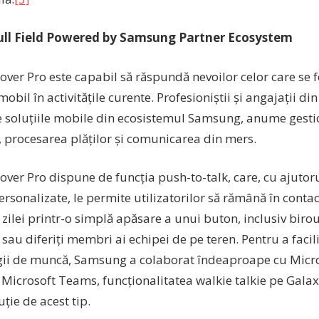
Full Field Powered by Samsung Partner Ecosystem
ver Pro este capabil să răspundă nevoilor celor care se 
mobil în activitățile curente. Profesioniștii și angajații din
 soluțiile mobile din ecosistemul Samsung, anume gesti
, procesarea plăților și comunicarea din mers.
ver Pro dispune de funcția push-to-talk, care, cu ajutoru
personalizate, le permite utilizatorilor să rămână în contac
zilei printr-o simplă apăsare a unui buton, inclusiv birou
 sau diferiți membri ai echipei de pe teren. Pentru a fac
egii de muncă, Samsung a colaborat îndeaproape cu Micro
 Microsoft Teams, funcționalitatea walkie talkie pe Galax
ție de acest tip.