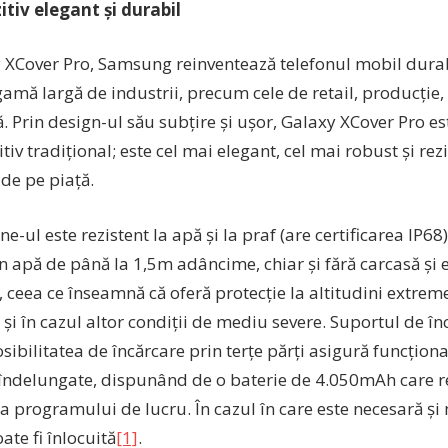
itiv elegant și durabil
 XCover Pro, Samsung reinventează telefonul mobil durab
amă largă de industrii, precum cele de retail, producție,
că. Prin design-ul său subțire și ușor, Galaxy XCover Pro 
tiv tradițional; este cel mai elegant, cel mai robust și r
 de pe piață.
-ul este rezistent la apă și la praf (are certificarea IP68)
n apă de până la 1,5m adâncime, chiar și fără carcasă și e
 ceea ce înseamnă că oferă protecție la altitudini extrem
 și în cazul altor condiții de mediu severe. Suportul de în
sibilitatea de încărcare prin terțe părți asigură funcțion
îndelungate, dispunând de o baterie de 4.050mAh care r
a programului de lucru. În cazul în care este necesară și
ate fi înlocuită
[1]
.