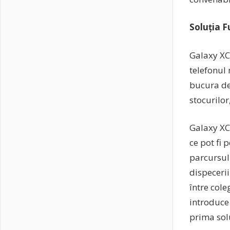
Soluția 
Galaxy XCo
telefonul 
bucura de
stocurilor
Galaxy XCo
ce pot fi 
parcursul 
dispecerii
între col
introduce
prima solu