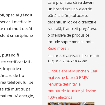
care promitea că va deveni
un brand exclusiv electric
il, special gândit
până la sfârșitul acestui
 servicii medicale
deceniu. În loc de o tranziție
este mai mult decât
radicală, francezii pregătesc
o ofensivă de produs ce
ezistent smartphone
include șapte modele noi…
Read more »
, putând fi
Source:
AUTOREPORT
|
Published:
August 7, 2026 - 10:42 am
ste certificat MIL-
e, împotriva
O nouă eră la Munchen: Cea
cărcare de tip
mai veche fabrică BMW
area telefonului pe
renunță definitiv la
ezistă mult după
motoarele termice și devine
 mai multă energie,
100% electrică