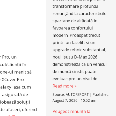
transformare profundă,
renunțând la caracteristicile
spartane de altădată în
favoarea confortului
modern. Proaspăt trecut
printr-un facelift și un
upgrade tehnic substanțial,
r Pro, un
noul Isuzu D-Max 2026
demonstrează că un vehicul
ul/clienții în
de muncă cinstit poate
hone-ul menit să
evolua spre un nivel de…
y XCover Pro
Read more »
Galaxy, așa cum
r asigurată de
Source:
AUTOREPORT
|
Published:
August 7, 2026 - 10:52 am
lobează soluții
de afaceri, oferind
Peugeot renunță la