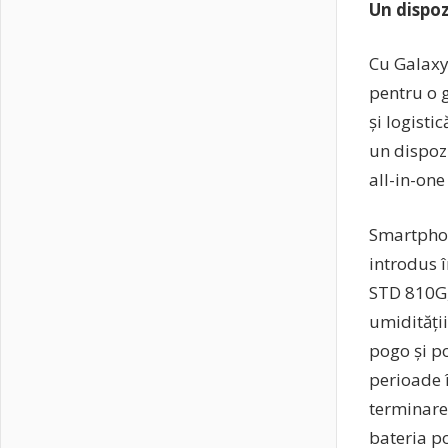
Un dispoz
Cu Galaxy
pentru o g
și logisti
un dispozi
all-in-one
Smartphone
introdus î
STD 810G,
umidității
pogo și po
perioade 
terminare
bateria po