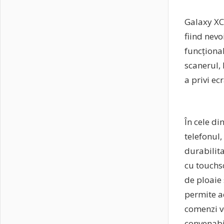
Galaxy XCo
fiind nevo
funcțional
scanerul, 
a privi ec
În cele d
telefonul
durabilita
cu touchsc
de ploaie 
permite ac
comenzi v
convenabi