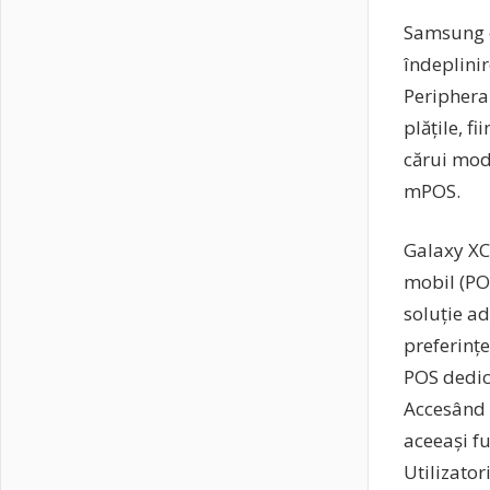
Samsung of
îndeplinir
Peripher
plățile, f
cărui modu
mPOS.
Galaxy XC
mobil (PO
soluție ad
preferinț
POS dedica
Accesând 
aceeași fu
Utilizator