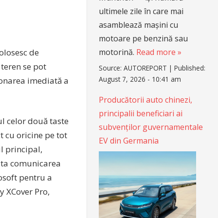
ultimele zile în care mai
asamblează mașini cu
motoare pe benzină sau
folosesc de
motorină.
Read more »
 teren se pot
Source:
AUTOREPORT
|
Published:
August 7, 2026 - 10:41 am
onarea imediată a
Producătorii auto chinezi,
principalii beneficiari ai
l celor două taste
subvenților guvernamentale
t cu oricine pe tot
EV din Germania
l principal,
ilita comunicarea
soft pentru a
y XCover Pro,