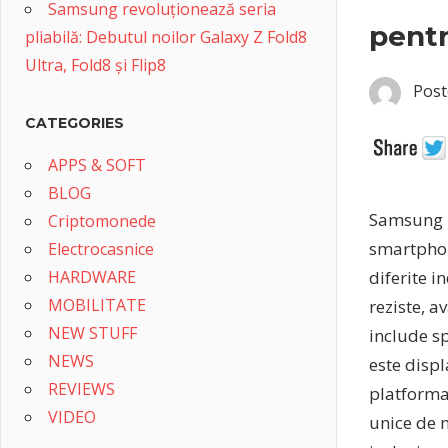
Samsung revoluționează seria
pentr
pliabilă: Debutul noilor Galaxy Z Fold8
Ultra, Fold8 și Flip8
Post
CATEGORIES
APPS & SOFT
BLOG
Samsung El
Criptomonede
smartphone
Electrocasnice
HARDWARE
diferite 
MOBILITATE
reziste, a
NEW STUFF
include s
NEWS
este displ
REVIEWS
platforma
VIDEO
unice de m