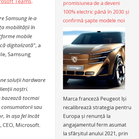
rosoft Teams
.
promisiunea de a deveni
100% electric până în 2030 și
are Samsung le-a
confirmă șapte modele noi
 mobilității în
latforme mobile
că digitalizată
", a
bile, Samsung
une soluții hardware
enții noștri.
e bazează tocmai
Marca franceză Peugeot își
cu consumatorii sau
recalibrează strategia pentru
, în așa fel încât
Europa și renunță la
angajamentul ferm asumat
, CEO, Microsoft.
la sfârșitul anului 2021, prin