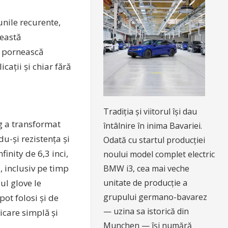
unile recurente,
ceastă
să pornească
cații și chiar fără
Tradiția și viitorul își dau
g a transformat
întâlnire în inima Bavariei.
u-și rezistența și
Odată cu startul producției
inity de 6,3 inci,
noului model complet electric
, inclusiv pe timp
BMW i3, cea mai veche
ul glove le
unitate de producție a
grupului germano-bavarez
pot folosi și de
— uzina sa istorică din
icare simplă și
Munchen — își numără