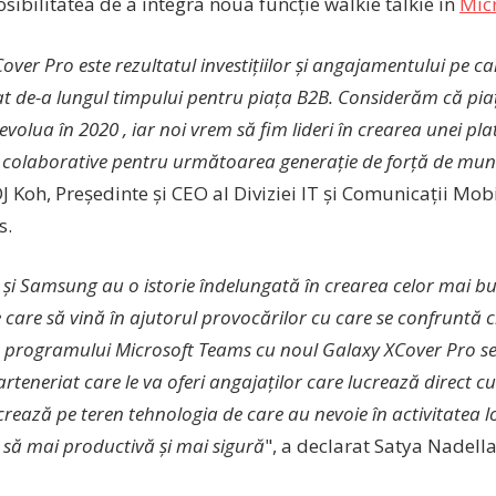
osibilitatea de a integra noua funcție walkie talkie în
Mic
over Pro este rezultatul investițiilor și angajamentului pe c
 de-a lungul timpului pentru piața B2B. Considerăm că piața
 evolua în 2020 , iar noi vrem să fim lideri în crearea unei p
i colaborative pentru următoarea generație de forță de mun
J Koh, Președinte și CEO al Diviziei IT și Comunicații Mo
s.
 și Samsung au o istorie îndelungată în crearea celor mai b
 care să vină în ajutorul provocărilor cu care se confruntă cli
 programului Microsoft Teams cu noul Galaxy XCover Pro s
arteneriat care le va oferi angajaților care lucrează direct 
crează pe teren tehnologia de care au nevoie în activitatea lor
să mai productivă și mai sigură
", a declarat Satya Nadella