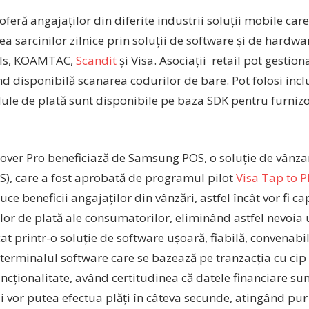
eră angajaților din diferite industrii soluții mobile care 
ea sarcinilor zilnice prin soluții de software și de hardwar
als, KOAMTAC,
Scandit
și Visa. Asociații retail pot gestiona
iind disponibilă scanarea codurilor de bare. Pot folosi inc
le de plată sunt disponibile pe baza SDK pentru furnizor
over Pro beneficiază de Samsung POS, o soluție de vânza
S), care a fost aprobată de programul pilot
Visa Tap to 
uce beneficii angajaților din vânzări, astfel încât vor fi c
elor de plată ale consumatorilor, eliminând astfel nevoi
t printr-o soluție de software ușoară, fiabilă, convenabil
terminalul software care se bazează pe tranzacția cu cip
ncționalitate, având certitudinea că datele financiare sun
ii vor putea efectua plăți în câteva secunde, atingând pur