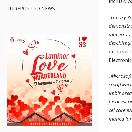
inclusiv p
FITREPORT.RO NEWS
„
Galaxy XC
demonstrat
afaceri va
deschise ș
declarat D
Electronic
„
Microsoft
și software
Îmbinarea
pe acest p
cei care lu
munca lor 