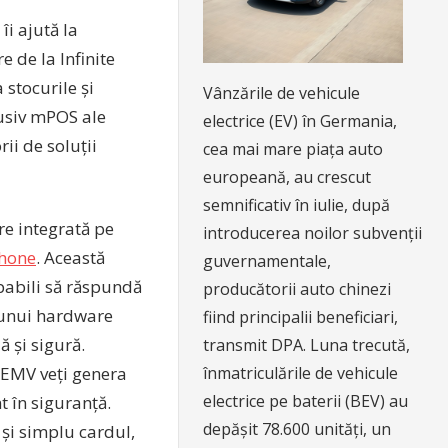
îi ajută la
e de la Infinite
 stocurile și
Vânzările de vehicule
lusiv mPOS ale
electrice (EV) în Germania,
ii de soluții
cea mai mare piața auto
europeană, au crescut
semnificativ în iulie, după
re integrată pe
introducerea noilor subvenții
Phone
. Această
guvernamentale,
apabili să răspundă
producătorii auto chinezi
a unui hardware
fiind principalii beneficiari,
ă și sigură.
transmit DPA. Luna trecută,
înmatriculările de vehicule
 EMV veți genera
electrice pe baterii (BEV) au
t în siguranță.
depășit 78.600 unități, un
 și simplu cardul,