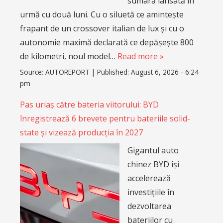
sumară lansată în
urmă cu două luni. Cu o siluetă ce amintește
frapant de un crossover italian de lux și cu o
autonomie maximă declarată ce depășește 800
de kilometri, noul model…
Read more »
Source:
AUTOREPORT
|
Published:
August 6, 2026 - 6:24
pm
Pas uriaș către bateria viitorului: BYD
înregistrează 6 brevete pentru bateriile solid-
state și vizează producția în 2027
Gigantul auto
chinez BYD își
accelerează
investițiile în
dezvoltarea
bateriilor cu