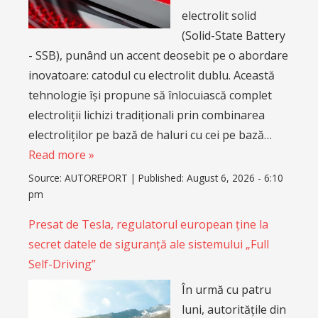
electrolit solid
(Solid-State Battery
- SSB), punând un accent deosebit pe o abordare
inovatoare: catodul cu electrolit dublu. Această
tehnologie își propune să înlocuiască complet
electroliții lichizi tradiționali prin combinarea
electroliților pe bază de haluri cu cei pe bază…
Read more »
Source:
AUTOREPORT
|
Published:
August 6, 2026 - 6:10
pm
Presat de Tesla, regulatorul european ține la
secret datele de siguranță ale sistemului „Full
Self-Driving”
În urmă cu patru
luni, autoritățile din