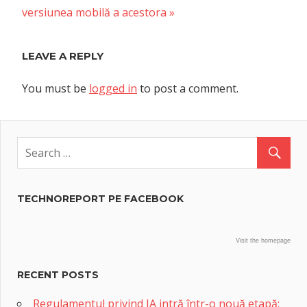
navigation
Post:
versiunea mobilă a acestora
LEAVE A REPLY
You must be
logged in
to post a comment.
TECHNOREPORT PE FACEBOOK
Visit the homepage
RECENT POSTS
Regulamentul privind IA intră într-o nouă etapă: