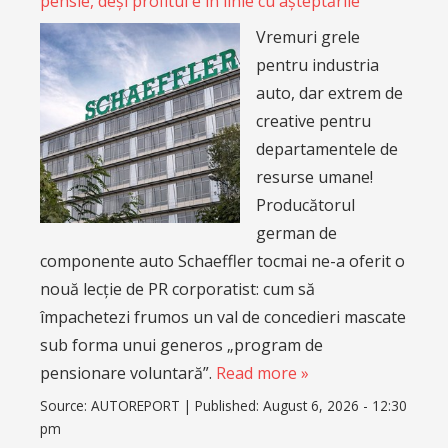
pensie, deși profitul e în linie cu așteptările
Vremuri grele
pentru industria
auto, dar extrem de
creative pentru
departamentele de
resurse umane!
Producătorul
german de
componente auto Schaeffler tocmai ne-a oferit o
nouă lecție de PR corporatist: cum să
împachetezi frumos un val de concedieri mascate
sub forma unui generos „program de
pensionare voluntară”.
Read more »
Source:
AUTOREPORT
|
Published:
August 6, 2026 - 12:30
pm