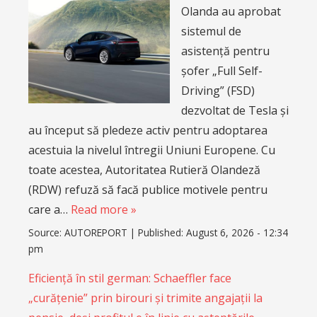
Olanda au aprobat
sistemul de
asistență pentru
șofer „Full Self-
Driving” (FSD)
dezvoltat de Tesla și
au început să pledeze activ pentru adoptarea
acestuia la nivelul întregii Uniuni Europene. Cu
toate acestea, Autoritatea Rutieră Olandeză
(RDW) refuză să facă publice motivele pentru
care a…
Read more »
Source:
AUTOREPORT
|
Published:
August 6, 2026 - 12:34
pm
Eficiență în stil german: Schaeffler face
„curățenie” prin birouri și trimite angajații la