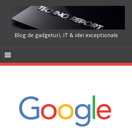
Skip
to
content
Blog de gadgeturi, IT & idei exceptionale
TechnoRepo