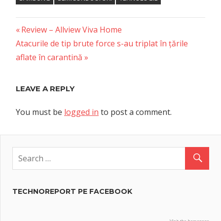
Previous
Post
Review – Allview Viva Home
Next
Post:
Atacurile de tip brute force s-au triplat în țările
navigation
Post:
aflate în carantină
LEAVE A REPLY
You must be
logged in
to post a comment.
TECHNOREPORT PE FACEBOOK