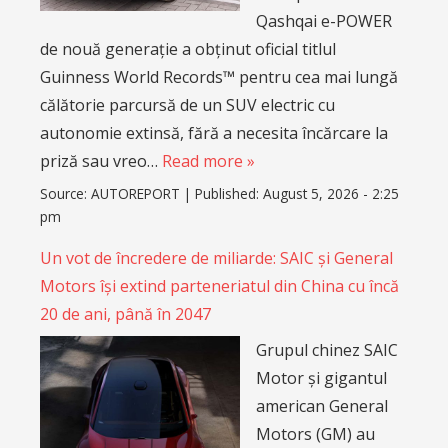
Qashqai e-POWER
de nouă generație a obținut oficial titlul
Guinness World Records™ pentru cea mai lungă
călătorie parcursă de un SUV electric cu
autonomie extinsă, fără a necesita încărcare la
priză sau vreo…
Read more »
Source:
AUTOREPORT
|
Published:
August 5, 2026 - 2:25
pm
Un vot de încredere de miliarde: SAIC și General
Motors își extind parteneriatul din China cu încă
20 de ani, până în 2047
Grupul chinez SAIC
Motor și gigantul
american General
Motors (GM) au