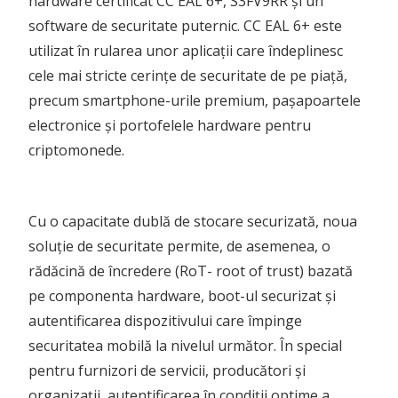
hardware certificat CC EAL 6+, S3FV9RR și un
software de securitate puternic. CC EAL 6+ este
utilizat în rularea unor aplicații care îndeplinesc
cele mai stricte cerințe de securitate de pe piață,
precum smartphone-urile premium, pașapoartele
electronice și portofelele hardware pentru
criptomonede.
Cu o capacitate dublă de stocare securizată, noua
soluție de securitate permite, de asemenea, o
rădăcină de încredere (RoT- root of trust) bazată
pe componenta hardware, boot-ul securizat și
autentificarea dispozitivului care împinge
securitatea mobilă la nivelul următor. În special
pentru furnizori de servicii, producători și
organizații, autentificarea în condiții optime a