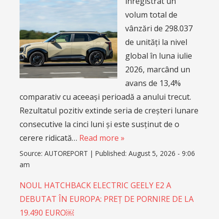
înregistrat un
volum total de
vânzări de 298.037
de unități la nivel
global în luna iulie
2026, marcând un
avans de 13,4%
comparativ cu aceeași perioadă a anului trecut.
Rezultatul pozitiv extinde seria de creșteri lunare
consecutive la cinci luni și este susținut de o
cerere ridicată…
Read more »
Source:
AUTOREPORT
|
Published:
August 5, 2026 - 9:06
am
NOUL HATCHBACK ELECTRIC GEELY E2 A
DEBUTAT ÎN EUROPA: PREȚ DE PORNIRE DE LA
19.490 EURO￼