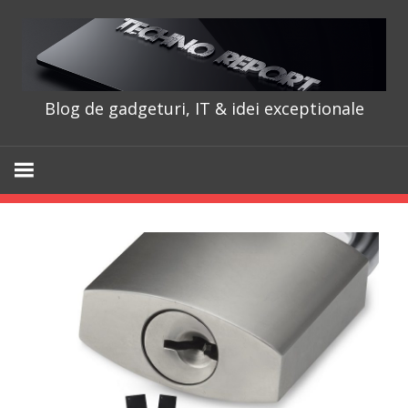
Skip
to
content
Blog de gadgeturi, IT & idei exceptionale
TechnoRepo