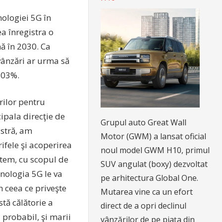
ologiei 5G în
a înregistra o
nă în 2030. Ca
vânzări ar urma să
0,03%.
rilor pentru
ipala direcţie de
Grupul auto Great Wall
astră, am
Motor (GWM) a lansat oficial
rifele şi acoperirea
noul model GWM H10, primul
stem, cu scopul de
SUV angulat (boxy) dezvoltat
hnologia 5G le va
pe arhitectura Global One.
n ceea ce priveşte
Mutarea vine ca un efort
tă călătorie a
direct de a opri declinul
i probabil, şi marii
vânzărilor de pe piața din