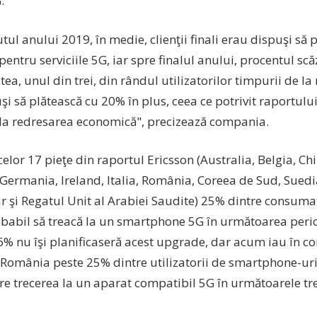
.
tul anului 2019, în medie, clienţii finali erau dispuşi să
entru serviciile 5G, iar spre finalul anului, procentul sc
tea, unul din trei, din rândul utilizatorilor timpurii de la 
şi să plătească cu 20% în plus, ceea ce potrivit raportulu
 la redresarea economică", precizează compania.
celor 17 pieţe din raportul Ericsson (Australia, Belgia, Ch
Germania, Ireland, Italia, România, Coreea de Sud, Suedia
r şi Regatul Unit al Arabiei Saudite) 25% dintre consuma
obabil să treacă la un smartphone 5G în următoarea peri
6% nu îşi planificaseră acest upgrade, dar acum iau în c
 România peste 25% dintre utilizatorii de smartphone-uri 
re trecerea la un aparat compatibil 5G în următoarele tre