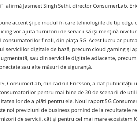
i”, afirmă Jasmeet Singh Sethi, director ConsumerLab, Er
pune accent şi pe modul în care tehnologiile de tip edge
icing vor ajuta furnizorii de servicii să îşi menţină nivelur
consumatorilor finali, din piaţa 5G. Acest lucru ar putea 
l serviciilor digitale de bază, precum cloud gaming şi ap
augmentată, sau din serviciile digitale adiacente, precum
conectate sau alte măsuri de siguranţă.
9, ConsumerLab, din cadrul Ericsson, a dat publicităţii 
consumatorilor pentru mai bine de 30 de scenarii de utili
itatea lor de a plăti pentru ele. Noul raport 5G Consumer
te noi previziuni de business pornind de la rezultatele re
nizorii de servicii, cât şi pentru cel mai mare ecosistem I