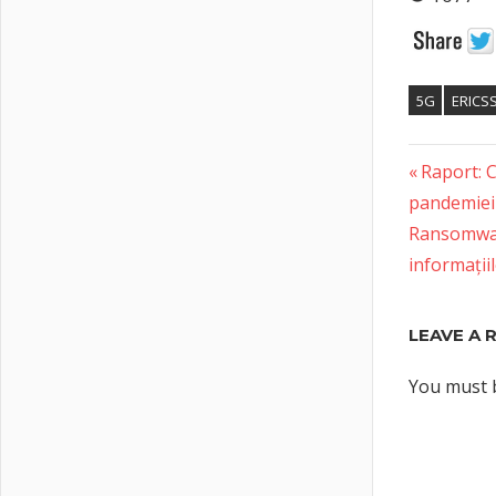
5G
ERICS
Previous
Post
Raport: C
Post:
pandemiei
naviga
Next
Ransomware
Post:
informații
LEAVE A 
You must