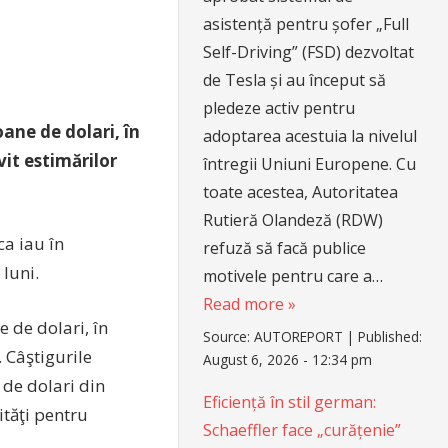
asistență pentru șofer „Full
Self-Driving” (FSD) dezvoltat
de Tesla și au început să
pledeze activ pentru
ane de dolari, în
adoptarea acestuia la nivelul
it estimărilor
întregii Uniuni Europene. Cu
toate acestea, Autoritatea
Rutieră Olandeză (RDW)
ca iau în
refuză să facă publice
luni.
motivele pentru care a…
Read more »
 de dolari, în
Source:
AUTOREPORT
|
Published:
 Câştigurile
August 6, 2026 - 12:34 pm
 de dolari din
Eficiență în stil german:
ităţi pentru
Schaeffler face „curățenie”