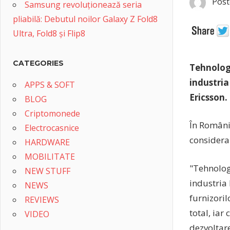
Post
Samsung revoluționează seria
pliabilă: Debutul noilor Galaxy Z Fold8
Ultra, Fold8 și Flip8
CATEGORIES
Tehnologi
industria
APPS & SOFT
Ericsson.
BLOG
Criptomonede
În România
Electrocasnice
considerar
HARDWARE
MOBILITATE
"Tehnolog
NEW STUFF
industria 
NEWS
furnizoril
REVIEWS
total, iar
VIDEO
dezvoltare