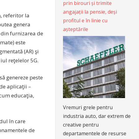
prin birouri și trimite
angajații la pensie, deși
referitor la
profitul e în linie cu
 putea genera
așteptările
 din furnizarea de
imate) este
ugmentată (AR) şi
iul reţelelor 5G.
să genereze peste
e aplicaţii –
ecum educaţia,
Vremuri grele pentru
industria auto, dar extrem de
dul în care
creative pentru
bonamentele de
departamentele de resurse