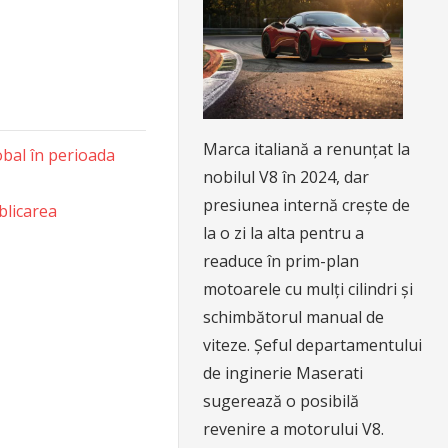
Marca italiană a renunțat la
obal în perioada
nobilul V8 în 2024, dar
presiunea internă crește de
blicarea
la o zi la alta pentru a
readuce în prim-plan
motoarele cu mulți cilindri și
schimbătorul manual de
viteze. Șeful departamentului
de inginerie Maserati
sugerează o posibilă
revenire a motorului V8.