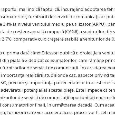
 raportul mai indică faptul că, încurajând adoptarea tehn
sumatorilor, furnizorii de servicii de comunicaţii ar pute
e 34% la nivelul venitului mediu pe utilizator (ARPU), pâ
ata de creştere anuală compusă (CAGR) a veniturilor din 
 2,7%, comparativ cu o creştere stabilă a veniturilor de 
tru prima dată când Ericsson publică o proiecţie a venitu
 din piaţa 5G dedicat consumatorilor, care rămâne princ
 furnizorilor de servicii de comunicaţii. În cercetarea no
 importanţa realizării studiilor de caz, aspecte privind ta
r 5G, precum şi importanţa parteneriatelor în acest ecosi
adevăratul potenţial al acestei pieţe. Este limpede că te
izorilor de servicii de comunicaţii oportunităţi enorme î
 consumatorilor finali, în următoarea decadă. Cum aceas
ja, furnizorii care vor accelera acest proces vor fi, cel ma