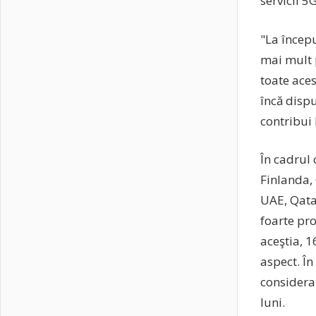
servicii 5G
"La începu
mai mult p
toate aces
încă dispu
contribui
În cadrul 
Finlanda, 
UAE, Qata
foarte pr
aceştia, 1
aspect. În
considera
luni.