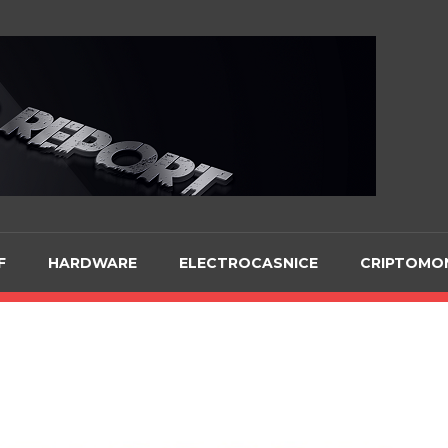
Te
F
HARDWARE
ELECTROCASNICE
CRIPTOMO