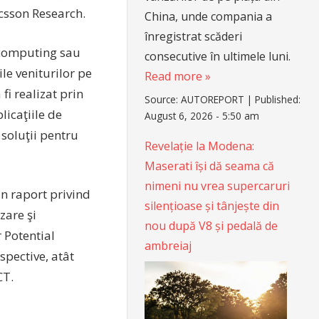
icsson Research.
China, unde compania a
înregistrat scăderi
 computing sau
consecutive în ultimele luni.
ile veniturilor pe
Read more »
fi realizat prin
Source:
AUTOREPORT
|
Published:
licaţiile de
August 6, 2026 - 5:50 am
 soluţii pentru
Revelație la Modena:
Maserati își dă seama că
nimeni nu vrea supercaruri
un raport privind
silențioase și tânjește din
zare şi
nou după V8 și pedală de
 Potential
ambreiaj
spective, atât
CT.