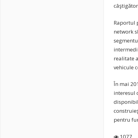
câştigător
Raportul 
network sl
segmentul 
intermediu
realitate 
vehicule 
În mai 201
interesul 
disponibil
construieş
pentru fur
1077