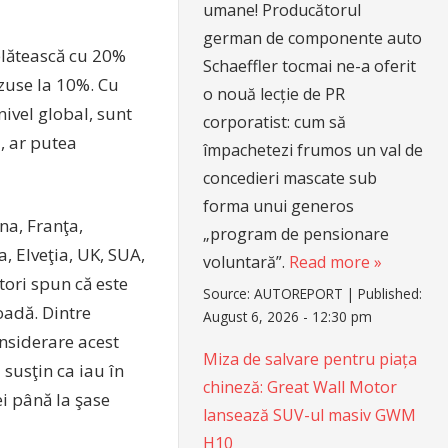
umane! Producătorul
german de componente auto
 plătească cu 20%
Schaeffler tocmai ne-a oferit
ăzuse la 10%. Cu
o nouă lecție de PR
nivel global, sunt
corporatist: cum să
i, ar putea
împachetezi frumos un val de
concedieri mascate sub
forma unui generos
ina, Franţa,
„program de pensionare
, Elveţia, UK, SUA,
voluntară”.
Read more »
tori spun că este
Source:
AUTOREPORT
|
Published:
oadă. Dintre
August 6, 2026 - 12:30 pm
onsiderare acest
Miza de salvare pentru piața
susţin ca iau în
chineză: Great Wall Motor
i până la şase
lansează SUV-ul masiv GWM
H10