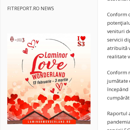
FITREPORT.RO NEWS
Conform c
potenţialu
venituri 
servicii d
atribuită 
realitate 
Conform r
jumătate d
începând 
cumpărătu
Raportul 
pandemia 