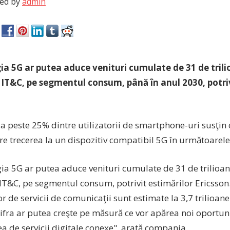
ed by
admin
a 5G ar putea aduce venituri cumulate de 31 de trilio
 IT&C, pe segmentul consum, până în anul 2030, potriv
 peste 25% dintre utilizatorii de smartphone-uri susţin 
e trecerea la un dispozitiv compatibil 5G în următoarele 
ia 5G ar putea aduce venituri cumulate de 31 de trilioane
IT&C, pe segmentul consum, potrivit estimărilor Ericsson.
or de servicii de comunicaţii sunt estimate la 3,7 trilioane
 cifra ar putea creşte pe măsură ce vor apărea noi oportun
a de servicii digitale conexe", arată compania.