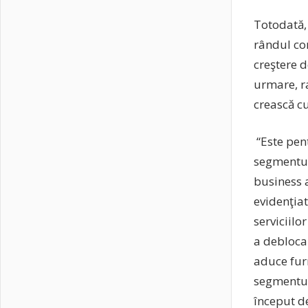
Totodată,
rândul con
creştere d
urmare, r
crească cu
“Este pen
segmentul
business a
evidenţiat
serviciilo
a debloca 
aduce furn
segmentul
început de