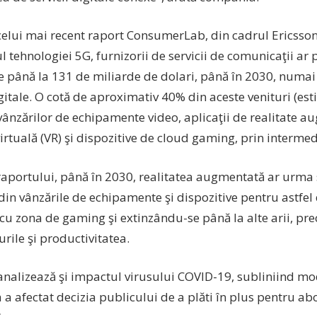
elui mai recent raport ConsumerLab, din cadrul Ericsson, 
l tehnologiei 5G, furnizorii de servicii de comunicaţii ar
de până la 131 de miliarde de dolari, până în 2030, numai
igitale. O cotă de aproximativ 40% din aceste venituri (est
vânzărilor de echipamente video, aplicaţii de realitate a
virtuală (VR) şi dispozitive de cloud gaming, prin intermed
aportului, până în 2030, realitatea augmentată ar urma 
in vânzările de echipamente şi dispozitive pentru astfel d
cu zona de gaming şi extinzându-se până la alte arii, pr
rile şi productivitatea.
analizează şi impactul virusului COVID-19, subliniind mo
a afectat decizia publicului de a plăti în plus pentru a