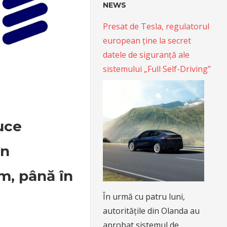
NEWS
Presat de Tesla, regulatorul
european ține la secret
datele de siguranță ale
sistemului „Full Self-Driving”
uce
în
m, până în
În urmă cu patru luni,
autoritățile din Olanda au
aprobat sistemul de