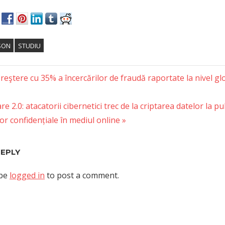
SON
STUDIU
reştere cu 35% a încercărilor de fraudă raportate la nivel gl
tion
 2.0: atacatorii cibernetici trec de la criptarea datelor la pu
lor confidențiale în mediul online
REPLY
 be
logged in
to post a comment.