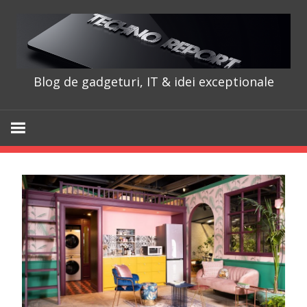
Skip
to
content
Blog de gadgeturi, IT & idei exceptionale
TechnoRepo