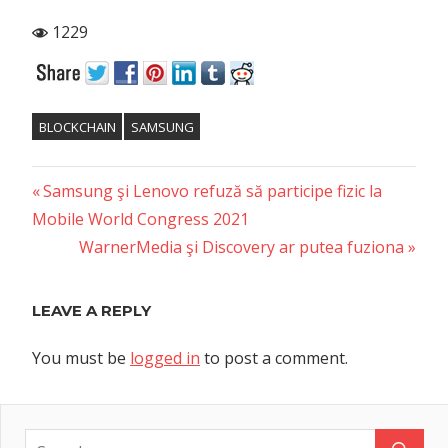
1229
BLOCKCHAIN
SAMSUNG
Previous
Post
Samsung şi Lenovo refuză să participe fizic la
Post:
Mobile World Congress 2021
navigation
Next
WarnerMedia şi Discovery ar putea fuziona
Post:
LEAVE A REPLY
You must be
logged in
to post a comment.