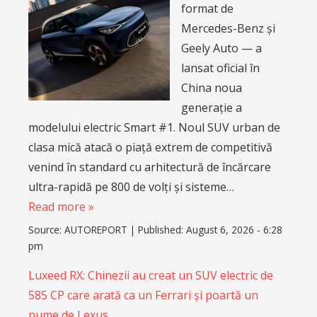
format de
Mercedes-Benz și
Geely Auto — a
lansat oficial în
China noua
generație a
modelului electric Smart #1. Noul SUV urban de
clasa mică atacă o piață extrem de competitivă
venind în standard cu arhitectură de încărcare
ultra-rapidă pe 800 de volți și sisteme…
Read more »
Source:
AUTOREPORT
|
Published:
August 6, 2026 - 6:28
pm
Luxeed RX: Chinezii au creat un SUV electric de
585 CP care arată ca un Ferrari și poartă un
nume de Lexus