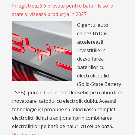
înregistrează 6 brevete pentru bateriile solid-
state și vizează producția în 2027
Gigantul auto
chinez BYD își
accelerează
investițiile în
dezvoltarea
bateriilor cu
electrolit solid
(Solid-State Battery
- SSB), punând un accent deosebit pe o abordare
inovatoare: catodul cu electrolit dublu. Această
tehnologie își propune să înlocuiască complet
electroliții lichizi tradiționali prin combinarea
electroliților pe bază de haluri cu cei pe bază…
Read more »