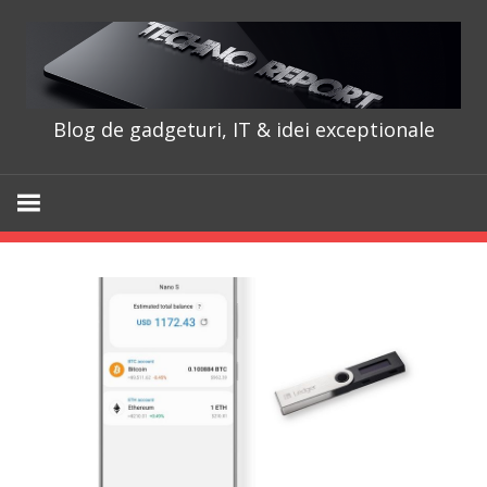
Skip
to
content
Blog de gadgeturi, IT & idei exceptionale
TechnoRepo