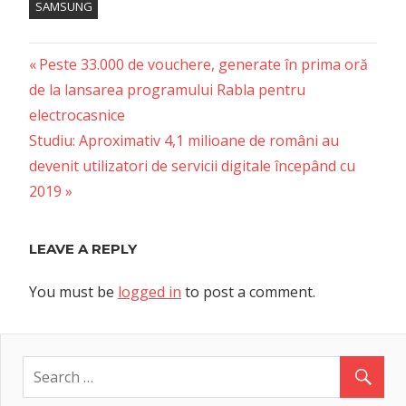
SAMSUNG
Previous
Post
Peste 33.000 de vouchere, generate în prima oră
Post:
de la lansarea programului Rabla pentru
navigation
electrocasnice
Next
Studiu: Aproximativ 4,1 milioane de români au
Post:
devenit utilizatori de servicii digitale începând cu
2019
LEAVE A REPLY
You must be
logged in
to post a comment.