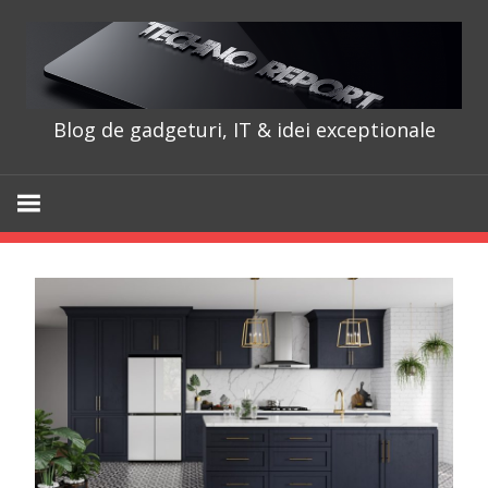
Skip
to
content
Blog de gadgeturi, IT & idei exceptionale
TechnoRepo