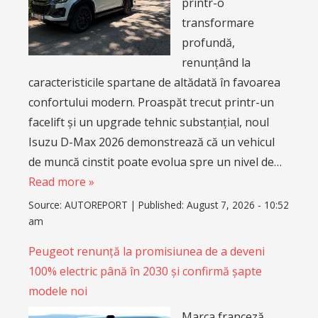
printr-o
transformare
profundă,
renunțând la
caracteristicile spartane de altădată în favoarea
confortului modern. Proaspăt trecut printr-un
facelift și un upgrade tehnic substanțial, noul
Isuzu D-Max 2026 demonstrează că un vehicul
de muncă cinstit poate evolua spre un nivel de…
Read more »
Source:
AUTOREPORT
|
Published:
August 7, 2026 - 10:52
am
Peugeot renunță la promisiunea de a deveni
100% electric până în 2030 și confirmă șapte
modele noi
Marca franceză