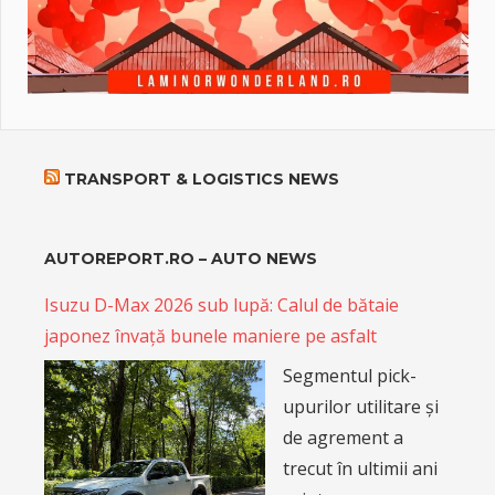
TRANSPORT & LOGISTICS NEWS
AUTOREPORT.RO – AUTO NEWS
Isuzu D-Max 2026 sub lupă: Calul de bătaie
japonez învață bunele maniere pe asfalt
Segmentul pick-
upurilor utilitare și
de agrement a
trecut în ultimii ani