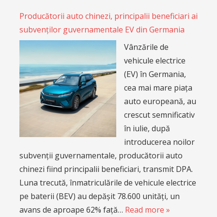
Producătorii auto chinezi, principalii beneficiari ai
subvenților guvernamentale EV din Germania
Vânzările de
vehicule electrice
(EV) în Germania,
cea mai mare piața
auto europeană, au
crescut semnificativ
în iulie, după
introducerea noilor
subvenții guvernamentale, producătorii auto
chinezi fiind principalii beneficiari, transmit DPA.
Luna trecută, înmatriculările de vehicule electrice
pe baterii (BEV) au depășit 78.600 unități, un
avans de aproape 62% față…
Read more »