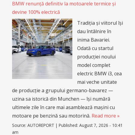
BMW renunță definitiv la motoarele termice și
devine 100% electrică
Tradiția și viitorul își
dau întâlnire în
inima Bavariei.
Odată cu startul
producției noului
model complet
electric BMW i3, cea
mai veche unitate
de producție a grupului germano-bavarez —
uzina sa istorică din Munchen — își numără
ultimele zile în care mai asamblează mașini cu
motoare pe benzină sau motorină.
Read more »
Source:
AUTOREPORT
|
Published:
August 7, 2026 - 10:41
am