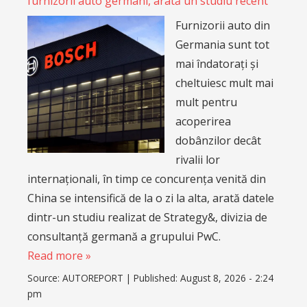
furnizorii auto germani, arată un studiu recent
Furnizorii auto din
Germania sunt tot
mai îndatorați și
cheltuiesc mult mai
mult pentru
acoperirea
dobânzilor decât
rivalii lor
internaționali, în timp ce concurența venită din
China se intensifică de la o zi la alta, arată datele
dintr-un studiu realizat de Strategy&, divizia de
consultanță germană a grupului PwC.
Read more »
Source:
AUTOREPORT
|
Published:
August 8, 2026 - 2:24
pm