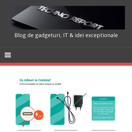
Skip
to
content
Blog de gadgeturi, IT & idei exceptionale
TechnoRepo