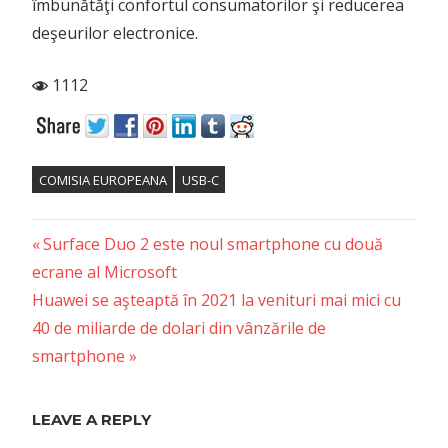
îmbunătăţi confortul consumatorilor şi reducerea
deşeurilor electronice.
1112
COMISIA EUROPEANA
USB-C
Previous
Post
Surface Duo 2 este noul smartphone cu două
Post:
ecrane al Microsoft
navigation
Next
Huawei se aşteaptă în 2021 la venituri mai mici cu
Post:
40 de miliarde de dolari din vânzările de
smartphone
LEAVE A REPLY