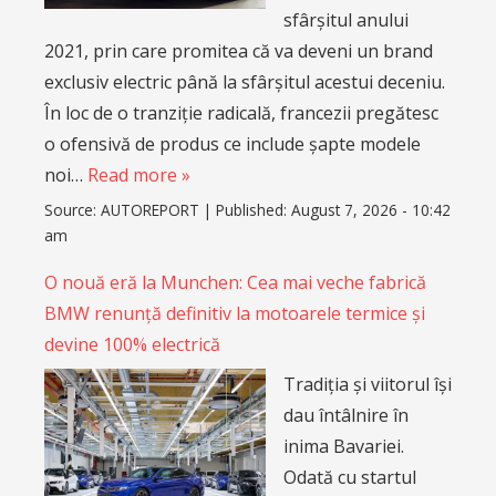
sfârșitul anului
2021, prin care promitea că va deveni un brand
exclusiv electric până la sfârșitul acestui deceniu.
În loc de o tranziție radicală, francezii pregătesc
o ofensivă de produs ce include șapte modele
noi…
Read more »
Source:
AUTOREPORT
|
Published:
August 7, 2026 - 10:42
am
O nouă eră la Munchen: Cea mai veche fabrică
BMW renunță definitiv la motoarele termice și
devine 100% electrică
Tradiția și viitorul își
dau întâlnire în
inima Bavariei.
Odată cu startul