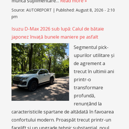
muncă suplimentare…
Read more »
Source:
AUTOREPORT
|
Published:
August 8, 2026 - 2:10
pm
Isuzu D-Max 2026 sub lupă: Calul de bătaie
japonez învață bunele maniere pe asfalt
Segmentul pick-
upurilor utilitare și
de agrement a
trecut în ultimii ani
printr-o
transformare
profundă,
renunțând la
caracteristicile spartane de altădată în favoarea
confortului modern. Proaspăt trecut printr-un
facelift și un upgrade tehnic substanțial, noul