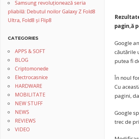
Samsung revoluționează seria
pliabilă: Debutul noilor Galaxy Z Fold8
Rezultate
Ultra, Fold8 și Flip8
pagin,ă p
CATEGORIES
Google anu
APPS & SOFT
căutările 
BLOG
putea fi d
Criptomonede
Electrocasnice
În noul fo
HARDWARE
Cu această
MOBILITATE
pagini, da
NEW STUFF
NEWS
Google spu
REVIEWS
trec de pr
VIDEO
Modificare