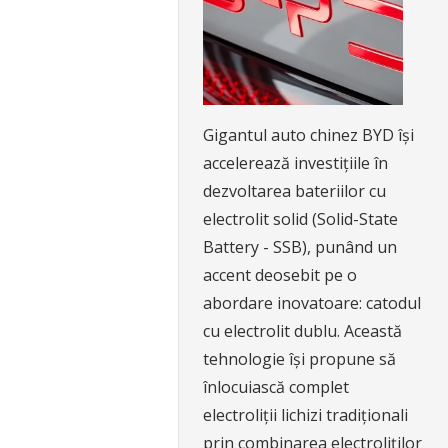
Gigantul auto chinez BYD își
accelerează investițiile în
dezvoltarea bateriilor cu
electrolit solid (Solid-State
Battery - SSB), punând un
accent deosebit pe o
abordare inovatoare: catodul
cu electrolit dublu. Această
tehnologie își propune să
înlocuiască complet
electroliții lichizi tradiționali
prin combinarea electroliților