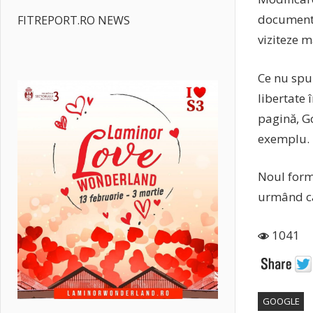
documente
FITREPORT.RO NEWS
viziteze m
Ce nu spu
libertate 
pagină, G
exemplu.
Noul forma
urmând ca 
1041
GOOGLE