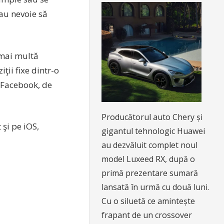
au nevoie să
 mai multă
ţii fixe dintr-o
e Facebook, de
Producătorul auto Chery și
 şi pe iOS,
gigantul tehnologic Huawei
au dezvăluit complet noul
model Luxeed RX, după o
primă prezentare sumară
lansată în urmă cu două luni.
Cu o siluetă ce amintește
frapant de un crossover