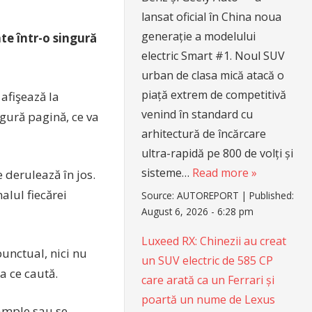
lansat oficial în China noua
generație a modelului
te într-o singură
electric Smart #1. Noul SUV
urban de clasa mică atacă o
piață extrem de competitivă
afişează la
venind în standard cu
ingură pagină, ce va
arhitectură de încărcare
ultra-rapidă pe 800 de volți și
sisteme…
Read more »
 derulează în jos.
alul fiecărei
Source:
AUTOREPORT
|
Published:
August 6, 2026 - 6:28 pm
Luxeed RX: Chinezii au creat
unctual, nici nu
un SUV electric de 585 CP
a ce caută.
care arată ca un Ferrari și
poartă un nume de Lexus
 ample sau se