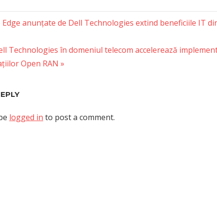
e Edge anunțate de Dell Technologies extind beneficiile IT d
tion
Dell Technologies în domeniul telecom accelerează implement
ațiilor Open RAN
REPLY
 be
logged in
to post a comment.