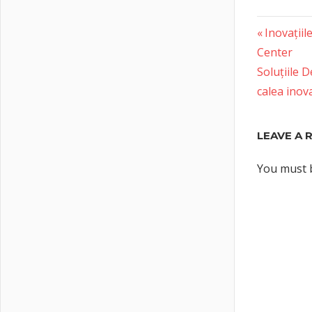
Previous
Post
Inovațiil
Post:
Center
naviga
Next
Soluțiile 
Post:
calea inov
LEAVE A 
You must