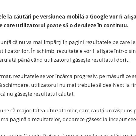
le la căutări pe versiunea mobilă a Google vor fi afişa
e care utilizatorul poate să o deruleze în continuu.
nţă că nu va mai împărţi în pagini rezultatele pe care le 
utilizatorilor. În schimb, rezultatele vor fi afişate într-o s
erulată până când utilizatorul găseşte rezultatul dorit.
rmat, rezultatele se vor încărca progresiv, pe măsură ce se
 schimbare, utilizatorul nu mai trebuie să dea Next la fin
că nu găseşte rezultatul căutat.
ne că majoritatea utilizatorilor, care caută un răspuns p
ima pagină a rezultatelor, deoarece găsesc la început cee
a, spune Google, îi vizează pe cei care fac cercetări mai