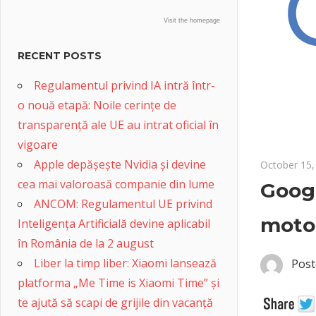
Visit the homepage
RECENT POSTS
Regulamentul privind IA intră într-
o nouă etapă: Noile cerințe de
transparență ale UE au intrat oficial în
vigoare
Apple depășește Nvidia și devine
October 15,
cea mai valoroasă companie din lume
Googl
ANCOM: Regulamentul UE privind
motor
Inteligența Artificială devine aplicabil
în România de la 2 august
Liber la timp liber: Xiaomi lansează
Post
platforma „Me Time is Xiaomi Time” și
te ajută să scapi de grijile din vacanță