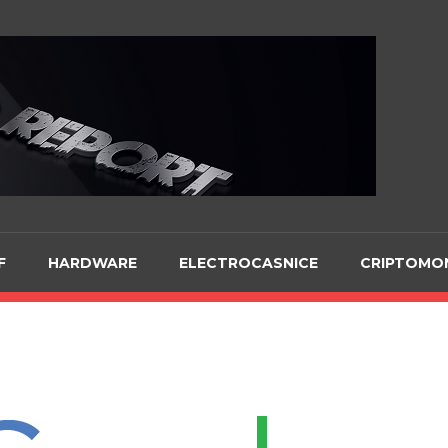
Te
F
HARDWARE
ELECTROCASNICE
CRIPTOMO