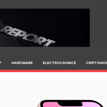
Te
F
HARDWARE
ELECTROCASNICE
CRIPTOMO