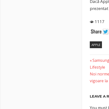
Dacă Apple
prezentat 
1117
APPLE
Previous
Post
Samsung 
Post:
Lifestyle
naviga
Next
Noi norme 
Post:
vigoare la
LEAVE A 
You must