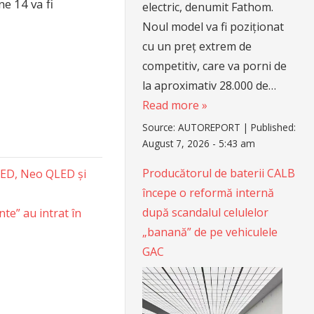
e 14 va fi
electric, denumit Fathom.
Noul model va fi poziționat
cu un preț extrem de
competitiv, care va porni de
la aproximativ 28.000 de…
Read more »
Source:
AUTOREPORT
|
Published:
August 7, 2026 - 5:43 am
Producătorul de baterii CALB
LED, Neo QLED și
începe o reformă internă
după scandalul celulelor
te” au intrat în
„banană” de pe vehiculele
GAC