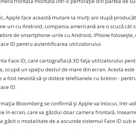
ameră frontală montată într-o perforaţie din partea de su
nic, Apple face această mutare la mulţi ani după producăt
e-uri cu Android, compania americană are o scuză cât s
ebire de smartphone-urile cu Android, iPhone foloseşte, 
ace ID pentru autentificarea utilizatorului.
a Face ID, care cartografiază 3D faţa utilizatorului pent
a, ocupă un spaţiu destul de mare din ecran. Acesta este
 a fost nevoită să-şi doteze telefoanele cu breton - pen
ace ID.
rmaţia Bloomberg se confirmă şi Apple va înlocui, într-ad
ţie în ecran, care va găzdui doar camera frontală, înseam
a găsit o modalitate de a ascunde sistemul Face ID sub e