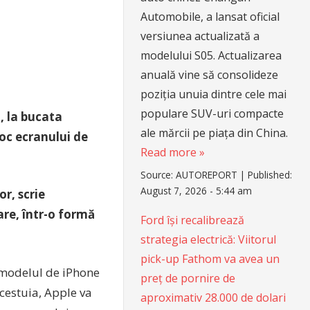
Automobile, a lansat oficial
versiunea actualizată a
modelului S05. Actualizarea
anuală vine să consolideze
poziția unuia dintre cele mai
populare SUV-uri compacte
, la bucata
ale mărcii pe piața din China.
oc ecranului de
Read more »
Source:
AUTOREPORT
|
Published:
August 7, 2026 - 5:44 am
or, scrie
are, într-o formă
Ford își recalibrează
strategia electrică: Viitorul
pick-up Fathom va avea un
 modelul de iPhone
preț de pornire de
acestuia, Apple va
aproximativ 28.000 de dolari