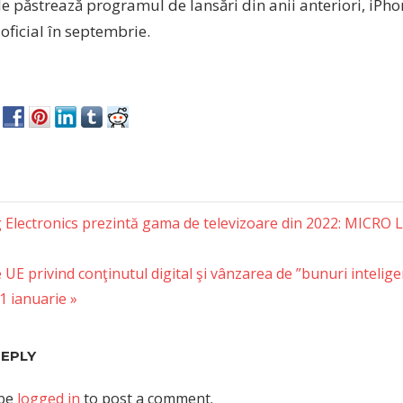
 păstrează programul de lansări din anii anteriori, iPhon
oficial în septembrie.
Electronics prezintă gama de televizoare din 2022: MICRO 
tion
UE privind conţinutul digital şi vânzarea de ”bunuri inteligen
 1 ianuarie
REPLY
 be
logged in
to post a comment.