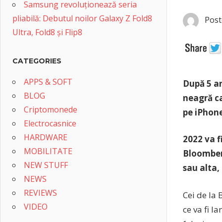
Samsung revoluționează seria
pliabilă: Debutul noilor Galaxy Z Fold8
Post
Ultra, Fold8 și Flip8
CATEGORIES
APPS & SOFT
După 5 an
BLOG
neagră ca
Criptomonede
pe iPhone
Electrocasnice
HARDWARE
2022 va f
MOBILITATE
Bloomberg
NEW STUFF
sau alta,
NEWS
REVIEWS
Cei de la
VIDEO
ce va fi l