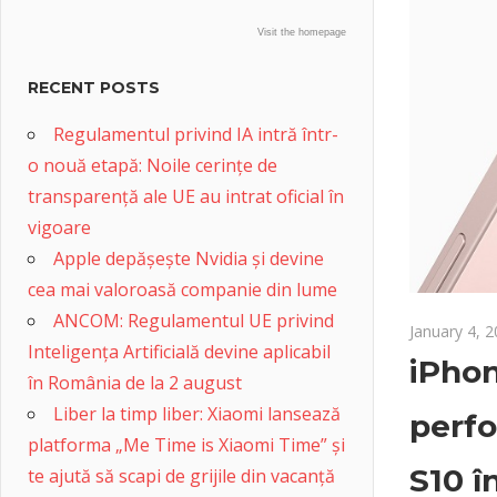
Visit the homepage
RECENT POSTS
Regulamentul privind IA intră într-
o nouă etapă: Noile cerințe de
transparență ale UE au intrat oficial în
vigoare
Apple depășește Nvidia și devine
cea mai valoroasă companie din lume
ANCOM: Regulamentul UE privind
January 4, 
Inteligența Artificială devine aplicabil
iPhon
în România de la 2 august
Liber la timp liber: Xiaomi lansează
perfo
platforma „Me Time is Xiaomi Time” și
S10 î
te ajută să scapi de grijile din vacanță