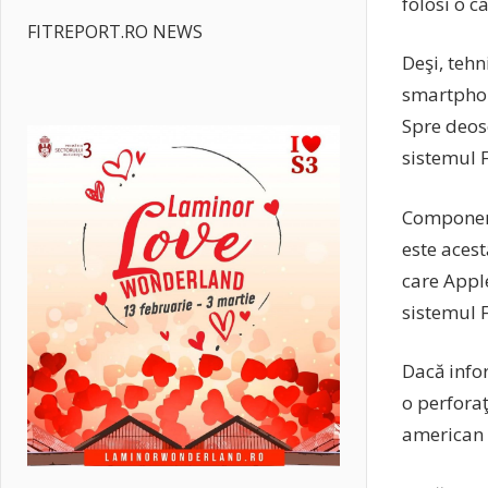
folosi o c
FITREPORT.RO NEWS
Deşi, teh
smartphon
Spre deos
sistemul F
Component
este acest
care Apple
sistemul F
Dacă info
o perfora
american 