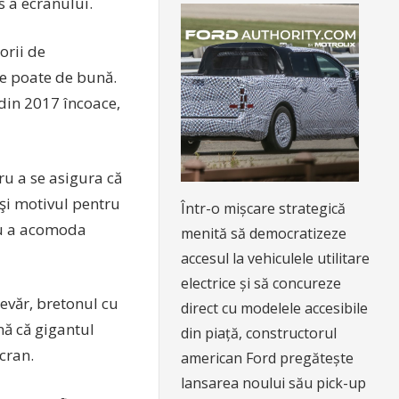
s a ecranului.
orii de
e poate de bună.
din 2017 încoace,
ru a se asigura că
 şi motivul pentru
Într-o mișcare strategică
tru a acomoda
menită să democratizeze
accesul la vehiculele utilitare
electrice și să concureze
evăr, bretonul cu
direct cu modelele accesibile
nă că gigantul
din piață, constructorul
cran.
american Ford pregătește
lansarea noului său pick-up