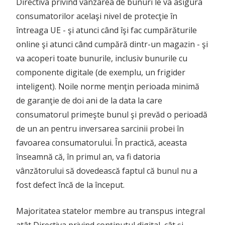
Directiva privind vânzarea de bunuri le va asigura
consumatorilor acelaşi nivel de protecţie în
întreaga UE - şi atunci când îşi fac cumpărăturile
online şi atunci când cumpără dintr-un magazin - şi
va acoperi toate bunurile, inclusiv bunurile cu
componente digitale (de exemplu, un frigider
inteligent). Noile norme menţin perioada minimă
de garanţie de doi ani de la data la care
consumatorul primeşte bunul şi prevăd o perioadă
de un an pentru inversarea sarcinii probei în
favoarea consumatorului. În practică, aceasta
înseamnă că, în primul an, va fi datoria
vânzătorului să dovedească faptul că bunul nu a
fost defect încă de la început.
Majoritatea statelor membre au transpus integral
atât Directiva privind conţinutul digital, cât şi