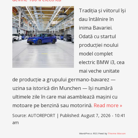
Tradiția și viitorul își
dau întâlnire în
inima Bavariei.
Odată cu startul
producției noului
model complet
electric BMW i3, cea
mai veche unitate
de producție a grupului germano-bavarez —
uzina sa istorică din Munchen — își numără
ultimele zile în care mai asamblează mașini cu
motoare pe benzină sau motorină.
Read more »
Source:
AUTOREPORT
|
Published:
August 7, 2026 - 10:41
am
WordPress RSS Feed by
Theme Mason