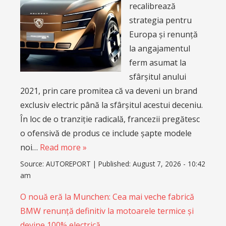
recalibrează
strategia pentru
Europa și renunță
la angajamentul
ferm asumat la
sfârșitul anului
2021, prin care promitea că va deveni un brand
exclusiv electric până la sfârșitul acestui deceniu.
În loc de o tranziție radicală, francezii pregătesc
o ofensivă de produs ce include șapte modele
noi…
Read more »
Source:
AUTOREPORT
|
Published:
August 7, 2026 - 10:42
am
O nouă eră la Munchen: Cea mai veche fabrică
BMW renunță definitiv la motoarele termice și
devine 100% electrică