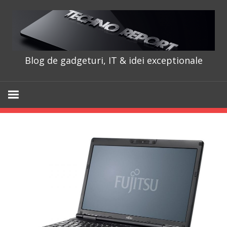
Skip
to
content
Blog de gadgeturi, IT & idei exceptionale
TechnoRepo