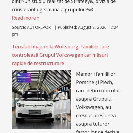
dintr-un studiu realizat de Strategy&, divizia de
consultanță germană a grupului PwC.
Read more »
Source:
AUTOREPORT
|
Published:
August 8, 2026 - 2:24
pm
Tensiuni majore la Wolfsburg: Familiile care
controlează Grupul Volkswagen cer măsuri
rapide de restructurare
Membrii familiilor
Porsche și Piëch,
care dețin controlul
asupra Grupului
Volkswagen, au
crescut presiunea
asupra tuturor
factorilor de decizie