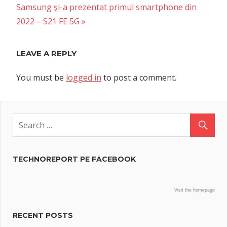
Next
Samsung şi-a prezentat primul smartphone din
Post:
2022 – S21 FE 5G
LEAVE A REPLY
You must be
logged in
to post a comment.
TECHNOREPORT PE FACEBOOK
Visit the homepage
RECENT POSTS