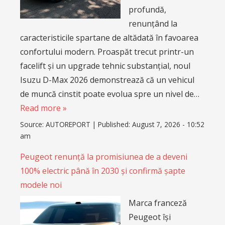
profundă,
renunțând la
caracteristicile spartane de altădată în favoarea
confortului modern. Proaspăt trecut printr-un
facelift și un upgrade tehnic substanțial, noul
Isuzu D-Max 2026 demonstrează că un vehicul
de muncă cinstit poate evolua spre un nivel de…
Read more »
Source:
AUTOREPORT
|
Published:
August 7, 2026 - 10:52
am
Peugeot renunță la promisiunea de a deveni
100% electric până în 2030 și confirmă șapte
modele noi
Marca franceză
Peugeot își