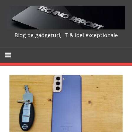
Skip
to
content
Blog de gadgeturi, IT & idei exceptionale
TechnoRepo