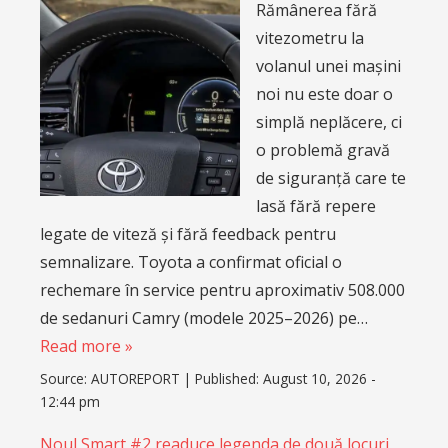
Rămânerea fără
vitezometru la
volanul unei mașini
noi nu este doar o
simplă neplăcere, ci
o problemă gravă
de siguranță care te
lasă fără repere
legate de viteză și fără feedback pentru
semnalizare. Toyota a confirmat oficial o
rechemare în service pentru aproximativ 508.000
de sedanuri Camry (modele 2025–2026) pe…
Read more »
Source:
AUTOREPORT
|
Published:
August 10, 2026 -
12:44 pm
Noul Smart #2 readuce legenda de două locuri,