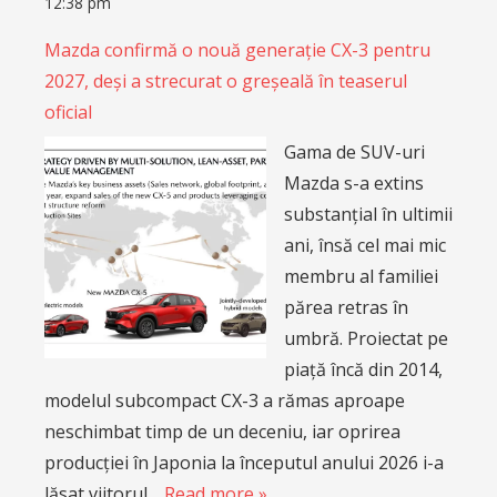
12:38 pm
Mazda confirmă o nouă generație CX-3 pentru
2027, deși a strecurat o greșeală în teaserul
oficial
Gama de SUV-uri
Mazda s-a extins
substanțial în ultimii
ani, însă cel mai mic
membru al familiei
părea retras în
umbră. Proiectat pe
piață încă din 2014,
modelul subcompact CX-3 a rămas aproape
neschimbat timp de un deceniu, iar oprirea
producției în Japonia la începutul anului 2026 i-a
lăsat viitorul…
Read more »