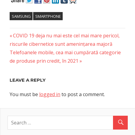
SAMSUNG
SMARTPHONE
Previous
Post
COVID 19 deja nu mai este cel mai mare pericol,
Post:
riscurile cibernetice sunt amenințarea majoră
navigation
Next
Telefoanele mobile, cea mai cumpărată categorie
Post:
de produse prin credit, în 2021
LEAVE A REPLY
You must be
logged in
to post a comment.