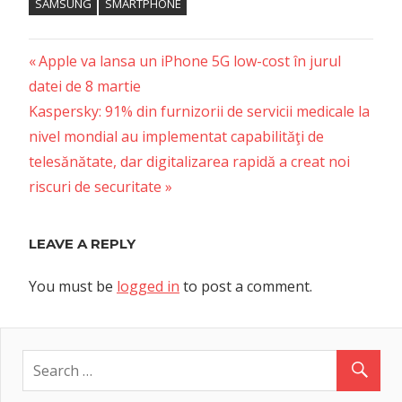
SAMSUNG
SMARTPHONE
Previous
Post
Apple va lansa un iPhone 5G low-cost în jurul
Post:
datei de 8 martie
navigation
Next
Kaspersky: 91% din furnizorii de servicii medicale la
Post:
nivel mondial au implementat capabilităţi de
telesănătate, dar digitalizarea rapidă a creat noi
riscuri de securitate
LEAVE A REPLY
You must be
logged in
to post a comment.