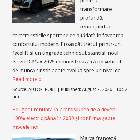
printr-o
transformare
profundă,
renunțând la
caracteristicile spartane de altădată în favoarea
confortului modern. Proaspăt trecut printr-un
facelift și un upgrade tehnic substanțial, noul
Isuzu D-Max 2026 demonstrează că un vehicul
de muncă cinstit poate evolua spre un nivel de…
Read more »
Source:
AUTOREPORT
|
Published:
August 7, 2026 - 10:52
am
Peugeot renunță la promisiunea de a deveni
100% electric până în 2030 și confirmă șapte
modele noi
Marca franceză