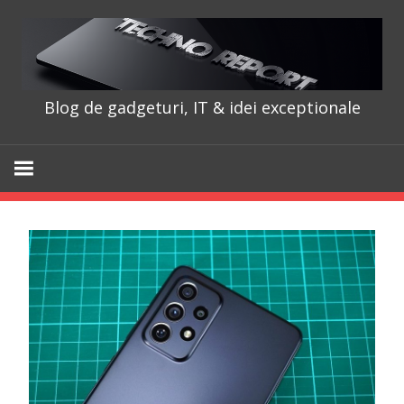
Skip
to
content
Blog de gadgeturi, IT & idei exceptionale
TechnoRepo