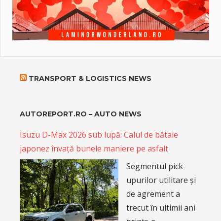
TRANSPORT & LOGISTICS NEWS
AUTOREPORT.RO – AUTO NEWS
Isuzu D-Max 2026 sub lupă: Calul de bătaie
japonez învață bunele maniere pe asfalt
Segmentul pick-
upurilor utilitare și
de agrement a
trecut în ultimii ani