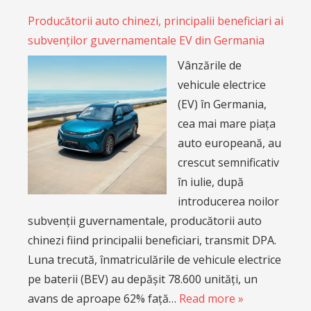
Producătorii auto chinezi, principalii beneficiari ai
subvenților guvernamentale EV din Germania
Vânzările de
vehicule electrice
(EV) în Germania,
cea mai mare piața
auto europeană, au
crescut semnificativ
în iulie, după
introducerea noilor
subvenții guvernamentale, producătorii auto
chinezi fiind principalii beneficiari, transmit DPA.
Luna trecută, înmatriculările de vehicule electrice
pe baterii (BEV) au depășit 78.600 unități, un
avans de aproape 62% față…
Read more »