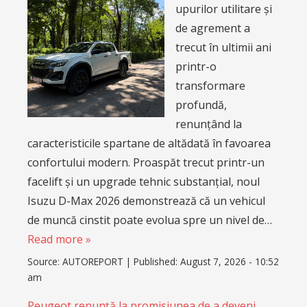
upurilor utilitare și
de agrement a
trecut în ultimii ani
printr-o
transformare
profundă,
renunțând la
caracteristicile spartane de altădată în favoarea
confortului modern. Proaspăt trecut printr-un
facelift și un upgrade tehnic substanțial, noul
Isuzu D-Max 2026 demonstrează că un vehicul
de muncă cinstit poate evolua spre un nivel de…
Read more »
Source:
AUTOREPORT
|
Published:
August 7, 2026 - 10:52
am
Peugeot renunță la promisiunea de a deveni