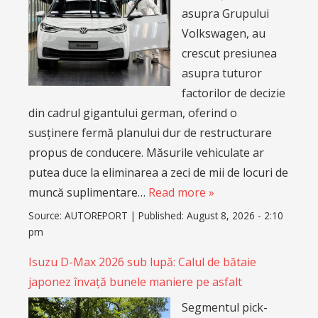
asupra Grupului
Volkswagen, au
crescut presiunea
asupra tuturor
factorilor de decizie
din cadrul gigantului german, oferind o
susținere fermă planului dur de restructurare
propus de conducere. Măsurile vehiculate ar
putea duce la eliminarea a zeci de mii de locuri de
muncă suplimentare…
Read more »
Source:
AUTOREPORT
|
Published:
August 8, 2026 - 2:10
pm
Isuzu D-Max 2026 sub lupă: Calul de bătaie
japonez învață bunele maniere pe asfalt
Segmentul pick-