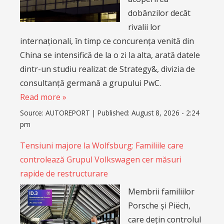
dobânzilor decât
rivalii lor
internaționali, în timp ce concurența venită din
China se intensifică de la o zi la alta, arată datele
dintr-un studiu realizat de Strategy&, divizia de
consultanță germană a grupului PwC.
Read more »
Source:
AUTOREPORT
|
Published:
August 8, 2026 - 2:24
pm
Tensiuni majore la Wolfsburg: Familiile care
controlează Grupul Volkswagen cer măsuri
rapide de restructurare
Membrii familiilor
Porsche și Piëch,
care dețin controlul