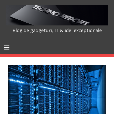
Skip
to
content
Blog de gadgeturi, IT & idei exceptionale
TechnoRepo