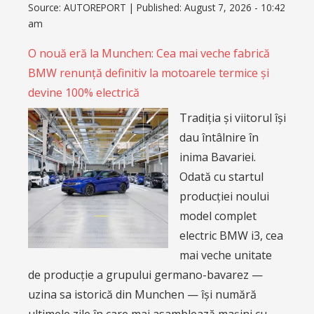
Source:
AUTOREPORT
|
Published:
August 7, 2026 - 10:42
am
O nouă eră la Munchen: Cea mai veche fabrică
BMW renunță definitiv la motoarele termice și
devine 100% electrică
Tradiția și viitorul își
dau întâlnire în
inima Bavariei.
Odată cu startul
producției noului
model complet
electric BMW i3, cea
mai veche unitate
de producție a grupului germano-bavarez —
uzina sa istorică din Munchen — își numără
ultimele zile în care mai asamblează mașini cu