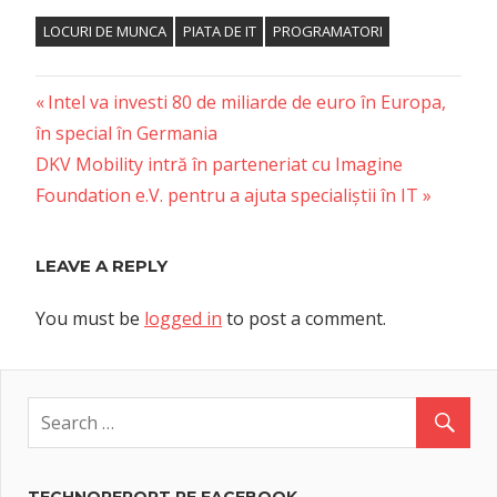
LOCURI DE MUNCA
PIATA DE IT
PROGRAMATORI
Previous
Post
Intel va investi 80 de miliarde de euro în Europa,
Post:
în special în Germania
navigation
Next
DKV Mobility intră în parteneriat cu Imagine
Post:
Foundation e.V. pentru a ajuta specialiștii în IT
LEAVE A REPLY
You must be
logged in
to post a comment.