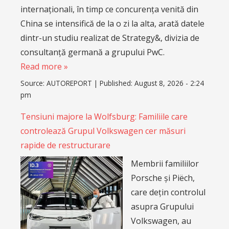
internaționali, în timp ce concurența venită din
China se intensifică de la o zi la alta, arată datele
dintr-un studiu realizat de Strategy&, divizia de
consultanță germană a grupului PwC.
Read more »
Source:
AUTOREPORT
|
Published:
August 8, 2026 - 2:24
pm
Tensiuni majore la Wolfsburg: Familiile care
controlează Grupul Volkswagen cer măsuri
rapide de restructurare
Membrii familiilor
Porsche și Piëch,
care dețin controlul
asupra Grupului
Volkswagen, au