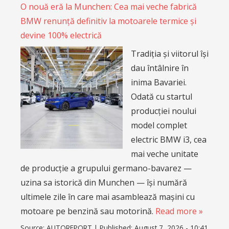
O nouă eră la Munchen: Cea mai veche fabrică
BMW renunță definitiv la motoarele termice și
devine 100% electrică
Tradiția și viitorul își
dau întâlnire în
inima Bavariei.
Odată cu startul
producției noului
model complet
electric BMW i3, cea
mai veche unitate
de producție a grupului germano-bavarez —
uzina sa istorică din Munchen — își numără
ultimele zile în care mai asamblează mașini cu
motoare pe benzină sau motorină.
Read more »
Source:
AUTOREPORT
|
Published:
August 7, 2026 - 10:41