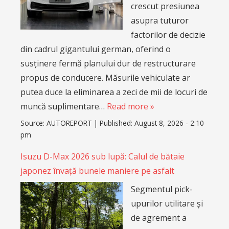
crescut presiunea
asupra tuturor
factorilor de decizie
din cadrul gigantului german, oferind o
susținere fermă planului dur de restructurare
propus de conducere. Măsurile vehiculate ar
putea duce la eliminarea a zeci de mii de locuri de
muncă suplimentare…
Read more »
Source:
AUTOREPORT
|
Published:
August 8, 2026 - 2:10
pm
Isuzu D-Max 2026 sub lupă: Calul de bătaie
japonez învață bunele maniere pe asfalt
Segmentul pick-
upurilor utilitare și
de agrement a