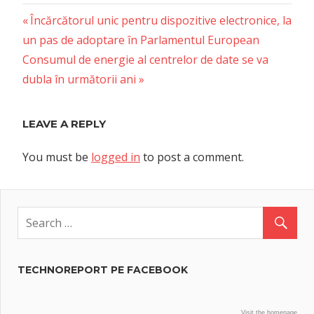
Previous
Post
Încărcătorul unic pentru dispozitive electronice, la
Post:
un pas de adoptare în Parlamentul European
navigation
Next
Consumul de energie al centrelor de date se va
Post:
dubla în următorii ani
LEAVE A REPLY
You must be
logged in
to post a comment.
TECHNOREPORT PE FACEBOOK
Visit the homepage