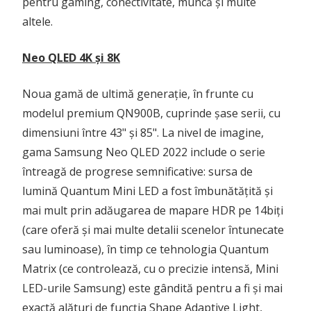
pentru gaming, conectivitate, muncă și multe
altele.
Neo QLED 4K și 8K
Noua gamă de ultimă generație, în frunte cu
modelul premium QN900B, cuprinde șase serii, cu
dimensiuni între 43" și 85". La nivel de imagine,
gama Samsung Neo QLED 2022 include o serie
întreagă de progrese semnificative: sursa de
lumină Quantum Mini LED a fost îmbunătățită și
mai mult prin adăugarea de mapare HDR pe 14biți
(care oferă și mai multe detalii scenelor întunecate
sau luminoase), în timp ce tehnologia Quantum
Matrix (ce controlează, cu o precizie intensă, Mini
LED-urile Samsung) este gândită pentru a fi și mai
exactă alături de funcția Shape Adaptive Light,