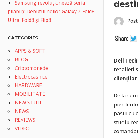
desti
Samsung revoluționează seria
pliabilă: Debutul noilor Galaxy Z Fold8
Ultra, Fold8 și Flip8
Post
CATEGORIES
APPS & SOFT
BLOG
Dell Tech
Criptomonede
retaileri
Electrocasnice
cliențilo
HARDWARE
MOBILITATE
De la come
NEW STUFF
pierderil
NEWS
pasul cu c
REVIEWS
studiu rec
VIDEO
comandat 