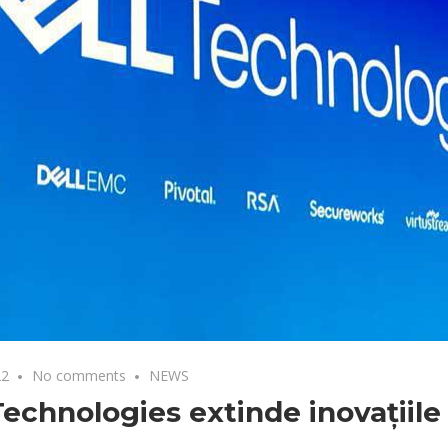
22
No comments
NEWS
Technologies extinde inovațiil