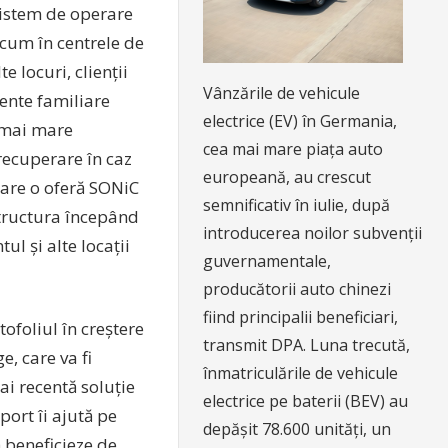
sistem de operare
acum în centrele de
 locuri, clienții
Vânzările de vehicule
ente familiare
electrice (EV) în Germania,
o mai mare
cea mai mare piața auto
 recuperare în caz
europeană, au crescut
care o oferă SONiC
semnificativ în iulie, după
structura începând
introducerea noilor subvenții
l și alte locații
guvernamentale,
producătorii auto chinezi
fiind principalii beneficiari,
tofoliul în creștere
transmit DPA. Luna trecută,
, care va fi
înmatriculările de vehicule
i recentă soluție
electrice pe baterii (BEV) au
ort îi ajută pe
depășit 78.600 unități, un
 beneficieze de