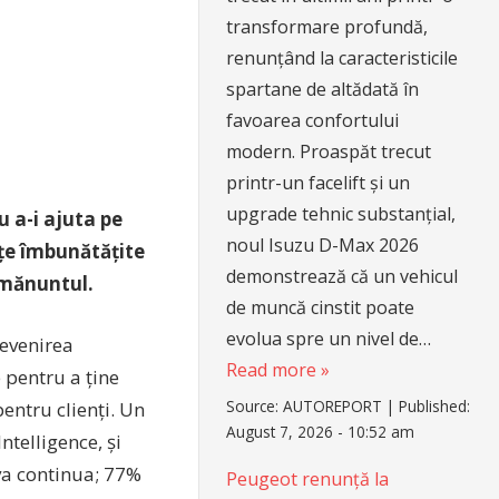
transformare profundă,
renunțând la caracteristicile
spartane de altădată în
favoarea confortului
modern. Proaspăt trecut
printr-un facelift și un
upgrade tehnic substanțial,
u a-i ajuta pe
noul Isuzu D-Max 2026
nțe îmbunătățite
demonstrează că un vehicul
 amănuntul.
de muncă cinstit poate
evolua spre un nivel de…
revenirea
Read more »
 pentru a ține
Source:
AUTOREPORT
|
Published:
entru clienți. Un
August 7, 2026 - 10:52 am
ntelligence, și
va continua; 77%
Peugeot renunță la