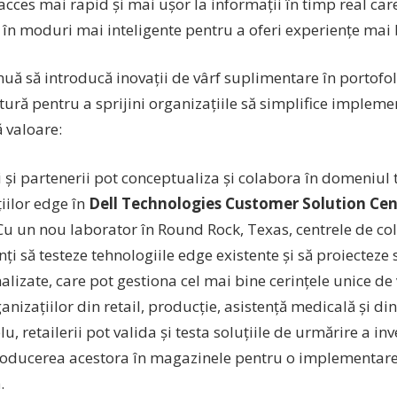
acces mai rapid și mai ușor la informații în timp real ca
 în moduri mai inteligente pentru a oferi experiențe mai b
nuă să introducă inovații de vârf suplimentare în portofol
tură pentru a sprijini organizațiile să simplifice implemen
 valoare:
i și partenerii pot conceptualiza și colabora în domeniul 
țiilor edge în
Dell Technologies Customer Solution Cen
 Cu un nou laborator în Round Rock, Texas, centrele de col
nți să testeze tehnologiile edge existente și să proiecteze 
alizate, care pot gestiona cel mai bine cerințele unice d
anizațiilor din retail, producție, asistență medicală și din
, retailerii pot valida și testa soluțiile de urmărire a in
roducerea acestora în magazinele pentru o implementare
.