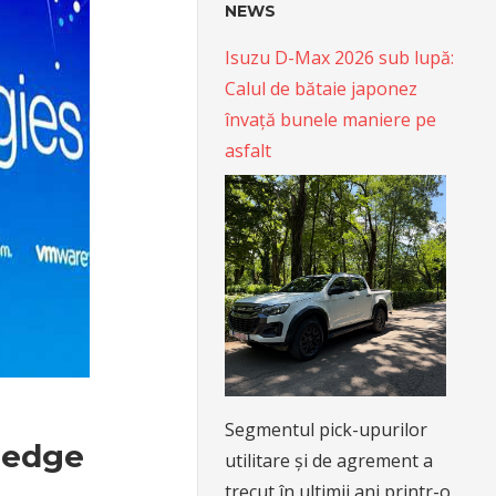
NEWS
Isuzu D-Max 2026 sub lupă:
Calul de bătaie japonez
învață bunele maniere pe
asfalt
Segmentul pick-upurilor
e edge
utilitare și de agrement a
trecut în ultimii ani printr-o