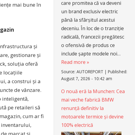
care promitea că va deveni
riențe mai bune în
un brand exclusiv electric
până la sfârșitul acestui
deceniu. În loc de o tranziție
agazin
radicală, francezii pregătesc
o ofensivă de produs ce
infrastructura și
include șapte modele noi…
are, gestionare și
Read more »
k, soluția oferă
Source:
AUTOREPORT
|
Published:
 locațiile
August 7, 2026 - 10:42 am
i, a construi și a
puncte de vânzare.
O nouă eră la Munchen: Cea
 inteligentă,
mai veche fabrică BMW
ută pe retaileri să
renunță definitiv la
 magazin, cum ar fi
motoarele termice și devine
 inventarului,
100% electrică
e de marcat și