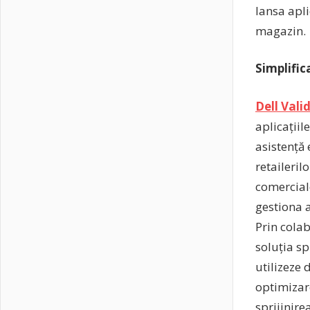
lansa apli
magazin.
Simplific
Dell Vali
aplicațiil
asistență
retaileri
comerciale
gestiona a
Prin colab
soluția spr
utilizeze
optimizare
sprijinire