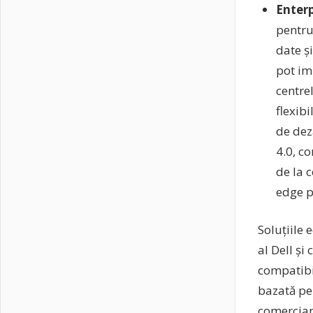
Enterp
pentru
date și
pot im
centre
flexibi
de dez
4.0, c
de la 
edge p
Soluțiile 
al Dell și
compatibi
bazată pe 
comercian