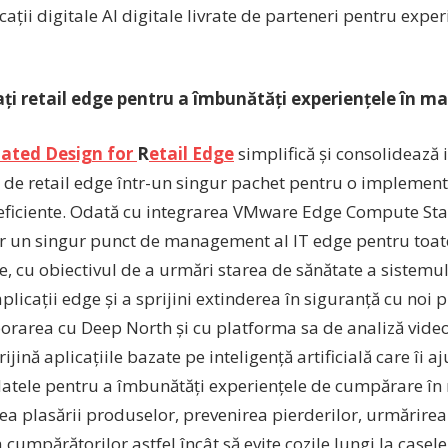
cații digitale AI digitale livrate de parteneri pentru expe
ați retail edge pentru a îmbunătăți experiențele în m
dated Design for
R
etail Edge
simplifică și consolidează 
e de retail edge într-un singur pachet pentru o implement
 eficiente. Odată cu integrarea VMware Edge Compute Stac
lor un singur punct de management al IT edge pentru toate
, cu obiectivul de a urmări starea de sănătate a sistemulu
plicații edge și a sprijini extinderea în siguranță cu noi 
orarea cu Deep North și cu platforma sa de analiză video
ijină aplicațiile bazate pe inteligență artificială care îi aj
 datele pentru a îmbunătăți experiențele de cumpărare în
a plasării produselor, prevenirea pierderilor, urmărirea
a cumpărătorilor astfel încât să evite cozile lungi la casel