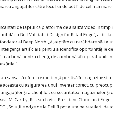
narea angajaților către locul unde pot fi de cel mai mare 
ncântați de faptul că platforma de analiză video în timp 
tibilă cu Dell Validated Design for Retail Edge", a decla
-fondator al Deep North. „Așteptăm cu nerăbdare să-i ajut
 inteligența artificială pentru a identifica oportunitățile d
ă mai bună pentru clienți, de a îmbunătăți operațiunile m
nzările."
i au șansa să ofere o experiență pozitivă în magazine și tr
e aceasta cu asigurarea unui inventar corect, cu preocup
angajaților și a clienților, cu securitatea magazinelor și c
Dave McCarthy, Research Vice President, Cloud and Edge I
IDC. „Soluțiile edge de la Dell îi pot ajuta pe retailerii de