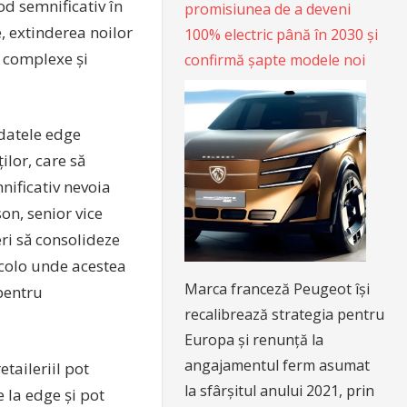
od semnificativ în
promisiunea de a deveni
e, extinderea noilor
100% electric până în 2030 și
i complexe și
confirmă șapte modele noi
 datele edge
ilor, care să
nificativ nevoia
on, senior vice
eri să consolideze
acolo unde acestea
Marca franceză Peugeot își
 pentru
recalibrează strategia pentru
Europa și renunță la
angajamentul ferm asumat
etaileriil pot
la sfârșitul anului 2021, prin
e la edge și pot