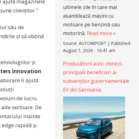
re ajută magazinele
ultimele zile în care mai
une clienților."
asamblează mașini cu
motoare pe benzină sau
iul său de
motorină.
Read more »
tările și să obțină
Source:
AUTOREPORT
|
Published:
August 7, 2026 - 10:41 am
tehnologiilor și
Producătorii auto chinezi,
ters Innovation
principalii beneficiari ai
aborare îi ajută
subvenților guvernamentale
soluții
EV din Germania
e volum de lucru
 alte sectoare. De
ventarului înainte
 edge rapidă și