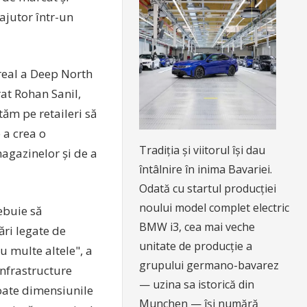
ajutor într-un
real a Deep North
rat Rohan Sanil,
ăm pe retaileri să
e a crea o
Tradiția și viitorul își dau
agazinelor și de a
întâlnire în inima Bavariei.
Odată cu startul producției
noului model complet electric
ebuie să
BMW i3, cea mai veche
ări legate de
unitate de producție a
u multe altele", a
grupului germano-bavarez
nfrastructure
— uzina sa istorică din
 toate dimensiunile
Munchen — își numără