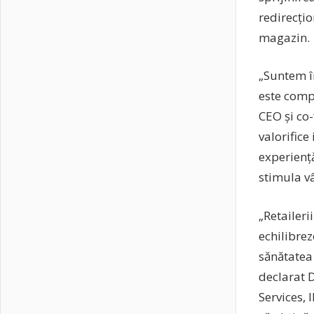
redirecțio
magazin.
„Suntem î
este compa
CEO și co
valorifice
experienț
stimula vâ
„Retaileri
echilibrez
sănătatea 
declarat 
Services, 