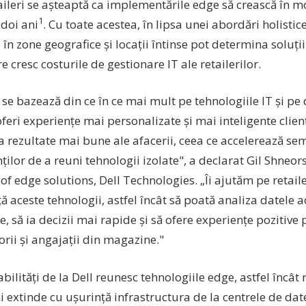
aileri se așteaptă ca implementările edge să crească în m
1
 doi ani
. Cu toate acestea, în lipsa unei abordări holistic
 în zone geografice și locații întinse pot determina soluți
re cresc costurile de gestionare IT ale retailerilor.
i se bazează din ce în ce mai mult pe tehnologiile IT și pe
feri experiențe mai personalizate și mai inteligente clienț
 rezultate mai bune ale afacerii, ceea ce accelerează sem
ilor de a reuni tehnologii izolate", a declarat Gil Shneors
of edge solutions, Dell Technologies. „Îi ajutăm pe retail
ă aceste tehnologii, astfel încât să poată analiza datele 
e, să ia decizii mai rapide și să ofere experiențe pozitive
rii și angajații din magazine."
bilități de la Dell reunesc tehnologiile edge, astfel încât r
i extinde cu ușurință infrastructura de la centrele de dat