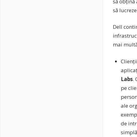
să obțină 
să lucreze
Dell conti
infrastruc
mai multă
Clienți
aplica
Labs
.
pe clie
person
ale org
exemplu
de int
simplă