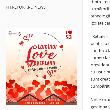
dintre ret
FITREPORT.RO NEWS
următorii
tehnologii
izolate ca
„Retaileri
pentru a o
conducă la
comercianț
president 
cu ușurinț
sunt creat
cumpărăto
Noile capa
gestiona ș