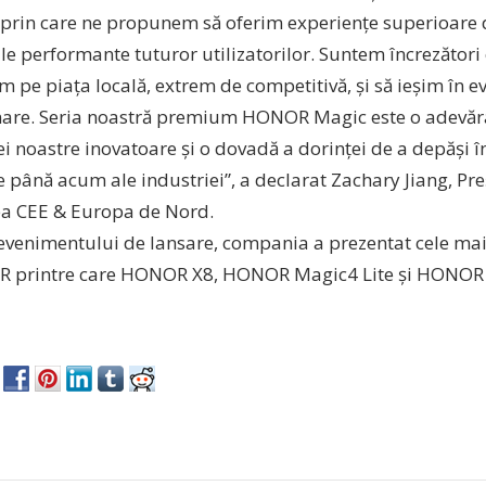
prin care ne propunem să oferim experiențe superioare d
le performante tuturor utilizatorilor. Suntem încrezători
m pe piața locală, extrem de competitivă, și să ieșim în 
nare. Seria noastră premium HONOR Magic este o adevă
ei noastre inovatoare și o dovadă a dorinței de a depăși 
de până acum ale industriei”, a declarat Zachary Jiang, 
ea CEE & Europa de Nord.
 evenimentului de lansare, compania a prezentat cele ma
 printre care HONOR X8, HONOR Magic4 Lite și HONOR 