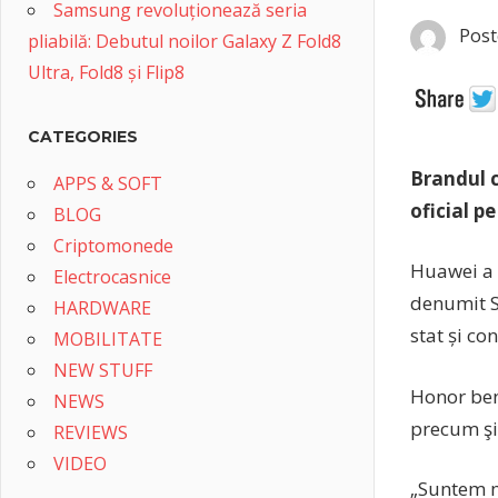
Samsung revoluționează seria
Post
pliabilă: Debutul noilor Galaxy Z Fold8
Ultra, Fold8 și Flip8
CATEGORIES
Brandul c
APPS & SOFT
oficial p
BLOG
Criptomonede
Huawei a 
Electrocasnice
denumit S
HARDWARE
stat și c
MOBILITATE
NEW STUFF
Honor bene
NEWS
precum şi
REVIEWS
VIDEO
„Suntem m