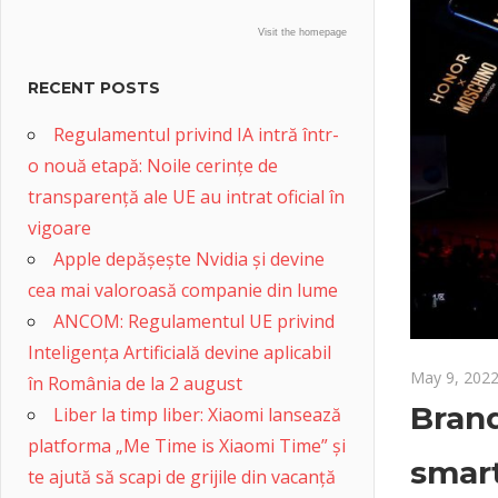
Visit the homepage
RECENT POSTS
Regulamentul privind IA intră într-
o nouă etapă: Noile cerințe de
transparență ale UE au intrat oficial în
vigoare
Apple depășește Nvidia și devine
cea mai valoroasă companie din lume
ANCOM: Regulamentul UE privind
Inteligența Artificială devine aplicabil
May 9, 202
în România de la 2 august
Brand
Liber la timp liber: Xiaomi lansează
platforma „Me Time is Xiaomi Time” și
smart
te ajută să scapi de grijile din vacanță