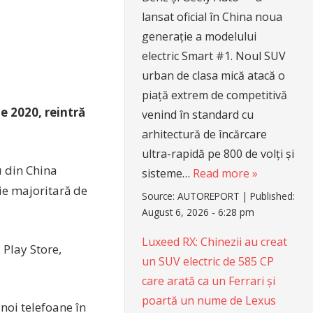
lansat oficial în China noua
generație a modelului
electric Smart #1. Noul SUV
urban de clasa mică atacă o
piață extrem de competitivă
 2020, reintră
venind în standard cu
arhitectură de încărcare
ultra-rapidă pe 800 de volți și
 din China
sisteme…
Read more »
e majoritară de
Source:
AUTOREPORT
|
Published:
August 6, 2026 - 6:28 pm
Luxeed RX: Chinezii au creat
 Play Store,
un SUV electric de 585 CP
care arată ca un Ferrari și
poartă un nume de Lexus
oi telefoane în