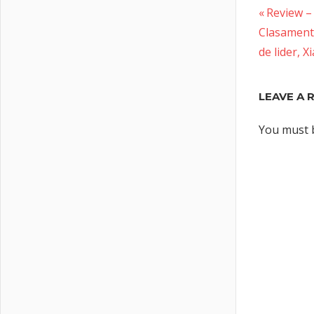
Previous
Post
Review –
Next
Post:
Clasament
naviga
Post:
de lider, X
LEAVE A 
You must