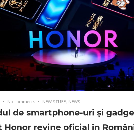
2
No comments
NEW STUFF
,
NEWS
ul de smartphone-uri și gadge
 Honor revine oficial în Român