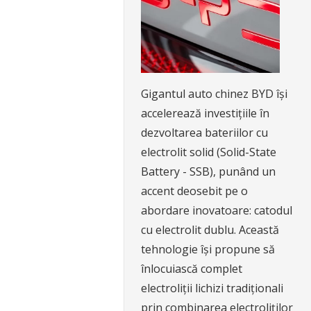
Gigantul auto chinez BYD își
accelerează investițiile în
dezvoltarea bateriilor cu
electrolit solid (Solid-State
Battery - SSB), punând un
accent deosebit pe o
abordare inovatoare: catodul
cu electrolit dublu. Această
tehnologie își propune să
înlocuiască complet
electroliții lichizi tradiționali
prin combinarea electroliților