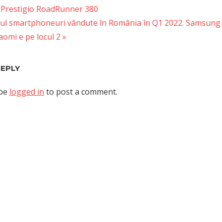
 Prestigio RoadRunner 380
ul smartphoneuri vândute în România în Q1 2022. Samsung î
tion
iaomi e pe locul 2
REPLY
 be
logged in
to post a comment.