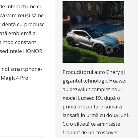
e interacțiune cu
 că vom reuși să ne
evidență cu produse
rată emblemă a
în mod constant
Președintele HONOR
i noi smartphone-
Producătorul auto Chery și
Magic4 Pro.
gigantul tehnologic Huawei
au dezvăluit complet noul
model Luxeed RX, după o
primă prezentare sumară
lansată în urmă cu două luni.
Cu o siluetă ce amintește
frapant de un crossover