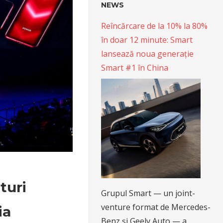
NEWS
Reîncărcare de la 10% la 80%
în doar 12 minute: Smart
lansează noua generație
Smart #1 în China
turi
Grupul Smart — un joint-
venture format de Mercedes-
ia
Benz și Geely Auto — a