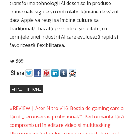
transforme tehnologii AI deschise în produse
comerciale sigure și controlate. Rămâne de văzut
dacă Apple va reuși să îmbine cultura sa
tradițională, bazată pe control și calitate, cu
cerințele unei industrii AI care evoluează rapid și
favorizează flexibilitatea.
369
APPLE
IPHONE
Previous
Post
REVIEW | Acer Nitro V16: Bestia de gaming care a
Post:
făcut „reconversie profesională”. Performanță fără
navigation
compromisuri în editare video și multitasking
Next
UE recomandă statelor membre să nu folosească