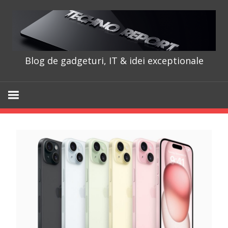
Skip
to
content
Blog de gadgeturi, IT & idei exceptionale
TechnoRepo