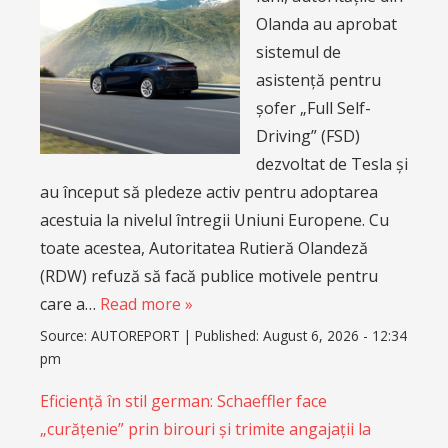
Olanda au aprobat
sistemul de
asistență pentru
șofer „Full Self-
Driving” (FSD)
dezvoltat de Tesla și
au început să pledeze activ pentru adoptarea
acestuia la nivelul întregii Uniuni Europene. Cu
toate acestea, Autoritatea Rutieră Olandeză
(RDW) refuză să facă publice motivele pentru
care a…
Read more »
Source:
AUTOREPORT
|
Published:
August 6, 2026 - 12:34
pm
Eficiență în stil german: Schaeffler face
„curățenie” prin birouri și trimite angajații la