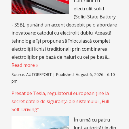
bateriilor cu
electrolit solid
(Solid-State Battery
- SSB), punând un accent deosebit pe o abordare
inovatoare: catodul cu electrolit dublu. Această
tehnologie își propune să înlocuiască complet
electroliții lichizi tradiționali prin combinarea
electroliților pe bază de haluri cu cei pe bază…
Read more »
Source:
AUTOREPORT
|
Published:
August 6, 2026 - 6:10
pm
Presat de Tesla, regulatorul european ține la
secret datele de siguranță ale sistemului „Full
Self-Driving”
În urmă cu patru
luni, autoritățile din